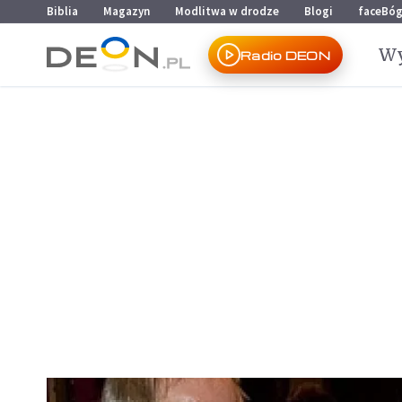
Przejdź do menu głównego
Przejdź do treści
Biblia
Magazyn
Modlitwa w drodze
Blogi
faceBó
Wy
Radio DEON