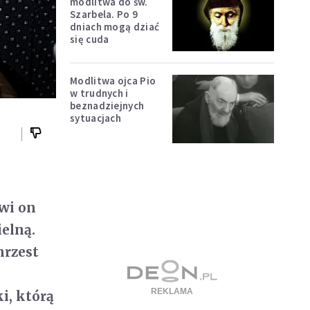
modlitwa do św.
Szarbela. Po 9
dniach mogą dziać
się cuda
Modlitwa ojca Pio
w trudnych i
beznadziejnych
sytuacjach
wi on
elną.
hrzest
i, którą