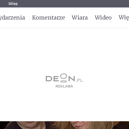
g
Sklep
Wię
darzenia
Komentarze
Wiara
Wideo