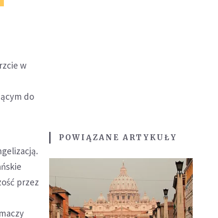
rzcie w
ującym do
POWIĄZANE ARTYKUŁY
gelizacją.
ańskie
zość przez
umaczy