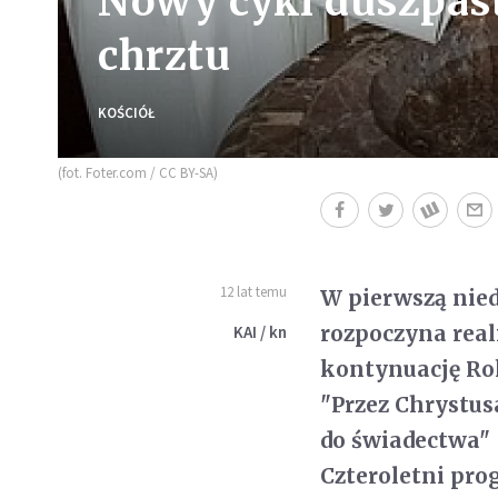
Nowy cykl duszpast
chrztu
KOŚCIÓŁ
(fot. Foter.com / CC BY-SA)
12 lat temu
W pierwszą nied
rozpoczyna real
KAI / kn
kontynuację Rok
"Przez Chrystusa
do świadectwa" 
Czteroletni pro