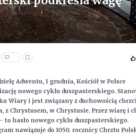
erski podkreśla wagę
zielę Adwentu, 1 grudnia, Kościół w Polsce
izację nowego cyklu duszpasterskiego. Stano
u Wiary i jest związany z duchowością chrzci
, z Chrystusem, w Chrystusie. Przez wiarę i c
- to hasło nowego cyklu duszpasterskiego.
gram nawiązuje do 1050. rocznicy Chrztu Polsk