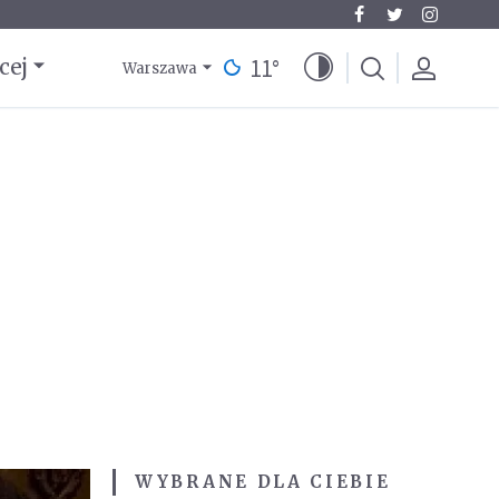
11
°
cej
Warszawa
WYBRANE DLA CIEBIE