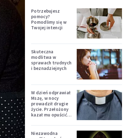
Potrzebujesz
pomocy?
Pomodlimy się w
Twojej intencji
Skuteczna
modlitwa w
sprawach trudnych
i beznadziejnych
W dzień odprawiał
Mszę, w nocy
prowadził drugie
życie. Przełożony
kazał mu opuścić
zakon
Niezawodna