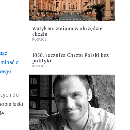
Watykan: zmiana w obrzędzie
chrztu
KOŚCIÓŁ
ciąż
1050. rocznica Chrztu Polski bez
polityki
ominać o
KOŚCIÓŁ
howy
)
ących do
obie łaski
ie