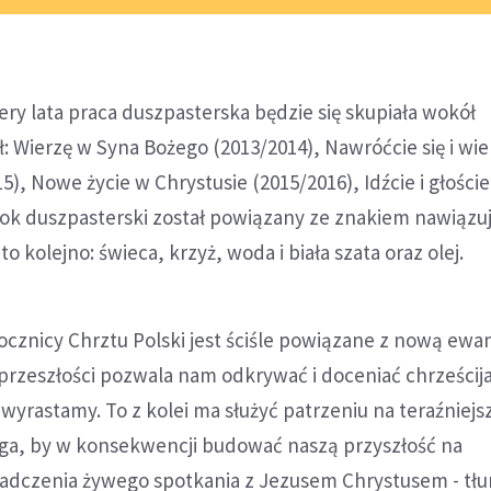
tery lata praca duszpasterska będzie się skupiała wokół
: Wierzę w Syna Bożego (2013/2014), Nawróćcie się i wie
), Nowe życie w Chrystusie (2015/2016), Idźcie i głoście
 rok duszpasterski został powiązany ze znakiem nawiąz
 to kolejno: świeca, krzyż, woda i biała szata oraz olej.
cznicy Chrztu Polski jest ściśle powiązane z nową ewan
przeszłości pozwala nam odkrywać i doceniać chrześcij
 wyrastamy. To z kolei ma służyć patrzeniu na teraźniejs
ga, by w konsekwencji budować naszą przyszłość na
adczenia żywego spotkania z Jezusem Chrystusem - tł