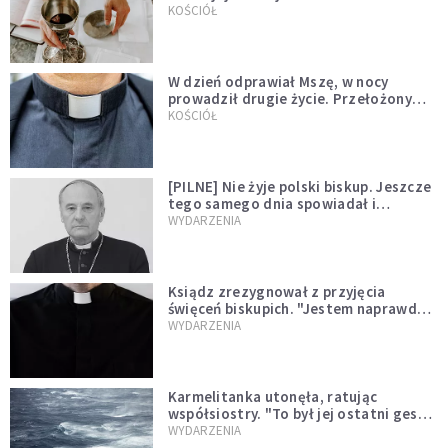
KOŚCIÓŁ
W dzień odprawiał Mszę, w nocy
prowadził drugie życie. Przełożony
kazał mu opuścić zakon
KOŚCIÓŁ
[PILNE] Nie żyje polski biskup. Jeszcze
tego samego dnia spowiadał i
sprawował Mszę świętą
WYDARZENIA
Ksiądz zrezygnował z przyjęcia
święceń biskupich. "Jestem naprawdę
niegodny"
WYDARZENIA
Karmelitanka utonęła, ratując
współsiostry. "To był jej ostatni gest
miłości"
WYDARZENIA