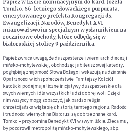
Papież w liście nominacyjnym do kard. Jozefa
Tomko. 86-letniego słowackiego purpurata,
emerytowanego prefekta Kongregacji ds.
Ewangelizacji Narodów, Benedykt XVI
mianował swoim specjalnym wysłannikiem na
rocznicowe obchody, które odbędą się w
białoruskiej stolicy 9 października.
Papież zwraca uwagę, że duszpasterze i wierni archidiecezji
mińsko-mohylewskiej, obchodząc jubileusz swej katedry,
pogłębiają znajomość Słowa Bożego i wskazują na działanie
Opatrzności w ich społeczeństwie. Tamtejszy Kościół
katolicki podejmuje liczne inicjatywy duszpasterskie dla
swych wiernych i dla wszystkich ludzi dobrej woli. Dzięki
nim wszyscy mogą zobaczyć, jak bardzo religia
chrześcijańska wiąże się z historią tamtego regionu. Radości
i trudności wiernych na Białorusi są dobrze znane kard.
Tomko – przypomina Benedykt XVI w swym liście. Zleca mu,
by pozdrowił metropolitę mińsko-mohylewskiego, abp.