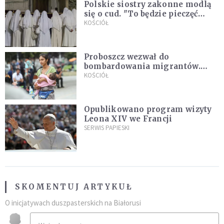
Polskie siostry zakonne modlą
się o cud. "To będzie pieczęć
Pana Boga dla naszej wiary"
KOŚCIÓŁ
Proboszcz wezwał do
bombardowania migrantów.
"Masowy ogień przeciwko
KOŚCIÓŁ
najeźdźcom!"
Opublikowano program wizyty
Leona XIV we Francji
SERWIS PAPIESKI
SKOMENTUJ ARTYKUŁ
O inicjatywach duszpasterskich na Białorusi