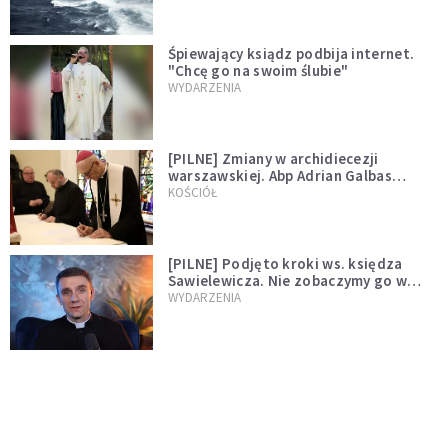
Śpiewający ksiądz podbija internet.
"Chcę go na swoim ślubie"
WYDARZENIA
[PILNE] Zmiany w archidiecezji
warszawskiej. Abp Adrian Galbas
wręczył dekrety nowym proboszczom
KOŚCIÓŁ
[PILNE] Podjęto kroki ws. księdza
Sawielewicza. Nie zobaczymy go w
mediach
WYDARZENIA