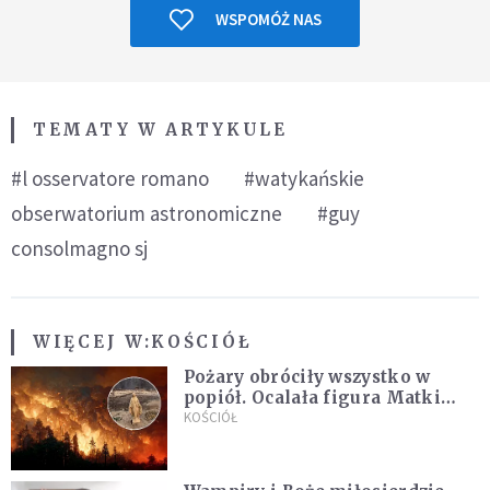
WSPOMÓŻ NAS
TEMATY W ARTYKULE
#l osservatore romano
#watykańskie
obserwatorium astronomiczne
#guy
consolmagno sj
WIĘCEJ W:
KOŚCIÓŁ
Pożary obróciły wszystko w
popiół. Ocalała figura Matki
Bożej
KOŚCIÓŁ