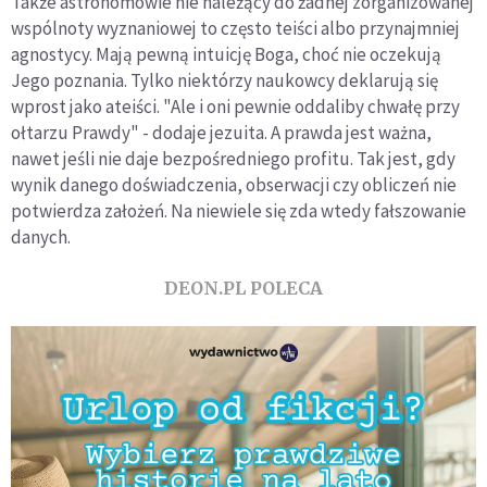
Także astronomowie nie należący do żadnej zorganizowanej
wspólnoty wyznaniowej to często teiści albo przynajmniej
agnostycy. Mają pewną intuicję Boga, choć nie oczekują
Jego poznania. Tylko niektórzy naukowcy deklarują się
wprost jako ateiści. "Ale i oni pewnie oddaliby chwałę przy
ołtarzu Prawdy" - dodaje jezuita. A prawda jest ważna,
nawet jeśli nie daje bezpośredniego profitu. Tak jest, gdy
wynik danego doświadczenia, obserwacji czy obliczeń nie
potwierdza założeń. Na niewiele się zda wtedy fałszowanie
danych.
DEON.PL POLECA