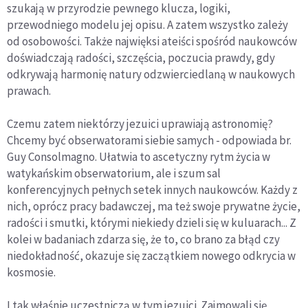
szukają w przyrodzie pewnego klucza, logiki,
przewodniego modelu jej opisu. A zatem wszystko zależy
od osobowości. Także najwięksi ateiści spośród naukowców
doświadczają radości, szczęścia, poczucia prawdy, gdy
odkrywają harmonię natury odzwierciedlaną w naukowych
prawach.
Czemu zatem niektórzy jezuici uprawiają astronomię?
Chcemy być obserwatorami siebie samych - odpowiada br.
Guy Consolmagno. Ułatwia to ascetyczny rytm życia w
watykańskim obserwatorium, ale i szum sal
konferencyjnych pełnych setek innych naukowców. Każdy z
nich, oprócz pracy badawczej, ma też swoje prywatne życie,
radości i smutki, którymi niekiedy dzieli się w kuluarach... Z
kolei w badaniach zdarza się, że to, co brano za błąd czy
niedokładność, okazuje się zaczątkiem nowego odkrycia w
kosmosie.
I tak właśnie uczestniczą w tym jezuici. Zajmowali się