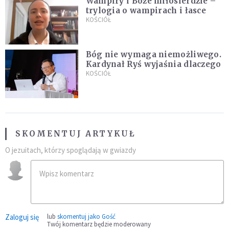
Wampiry i Boże miłosierdzie –
trylogia o wampirach i łasce
KOŚCIÓŁ
Bóg nie wymaga niemożliwego.
Kardynał Ryś wyjaśnia dlaczego
KOŚCIÓŁ
SKOMENTUJ ARTYKUŁ
O jezuitach, którzy spoglądają w gwiazdy
Zaloguj się
lub
skomentuj jako Gość
Twój komentarz będzie moderowany