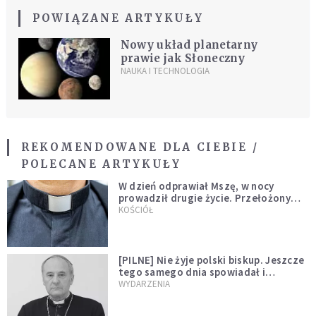
POWIĄZANE ARTYKUŁY
Nowy układ planetarny
prawie jak Słoneczny
NAUKA I TECHNOLOGIA
REKOMENDOWANE DLA CIEBIE /
POLECANE ARTYKUŁY
W dzień odprawiał Mszę, w nocy
prowadził drugie życie. Przełożony
kazał mu opuścić zakon
KOŚCIÓŁ
[PILNE] Nie żyje polski biskup. Jeszcze
tego samego dnia spowiadał i
sprawował Mszę świętą
WYDARZENIA