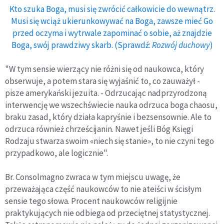
Kto szuka Boga, musi się zwrócić całkowicie do wewnątrz.
Musi się wciąż ukierunkowywać na Boga, zawsze mieć Go
przed oczyma i wytrwale zapominać o sobie, aż znajdzie
Boga, swój prawdziwy skarb. (Sprawdź:
Rozwój duchowy
)
"W tym sensie wierzący nie różni się od naukowca, który
obserwuje, a potem stara się wyjaśnić to, co zauważył -
pisze amerykański jezuita. - Odrzucając nadprzyrodzoną
interwencję we wszechświecie nauka odrzuca boga chaosu,
braku zasad, który działa kapryśnie i bezsensownie. Ale to
odrzuca również chrześcijanin. Nawet jeśli Bóg Księgi
Rodzaju stwarza swoim «niech się stanie», to nie czyni tego
przypadkowo, ale logicznie".
Br. Consolmagno zwraca w tym miejscu uwagę, że
przeważająca część naukowców to nie ateiści w ścisłym
sensie tego słowa. Procent naukowców religijnie
praktykujących nie odbiega od przeciętnej statystycznej.