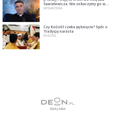
Sawielewicza. Nie zobaczymy go w
mediach
WYDARZENIA
Czy Kościół czeka pęknięcie? Spór o
Tradycję narasta
KOŚCIÓŁ