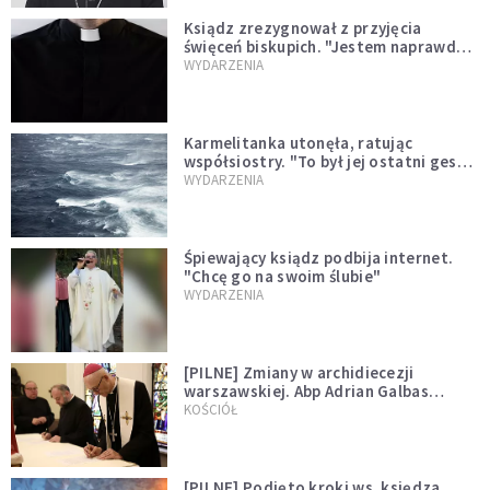
Ksiądz zrezygnował z przyjęcia
święceń biskupich. "Jestem naprawdę
niegodny"
WYDARZENIA
Karmelitanka utonęła, ratując
współsiostry. "To był jej ostatni gest
miłości"
WYDARZENIA
Śpiewający ksiądz podbija internet.
"Chcę go na swoim ślubie"
WYDARZENIA
[PILNE] Zmiany w archidiecezji
warszawskiej. Abp Adrian Galbas
wręczył dekrety nowym proboszczom
KOŚCIÓŁ
[PILNE] Podjęto kroki ws. księdza