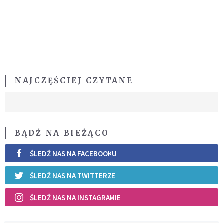
NAJCZĘŚCIEJ CZYTANE
BĄDŹ NA BIEŻĄCO
ŚLEDŹ NAS NA FACEBOOKU
ŚLEDŹ NAS NA TWITTERZE
ŚLEDŹ NAS NA INSTAGRAMIE