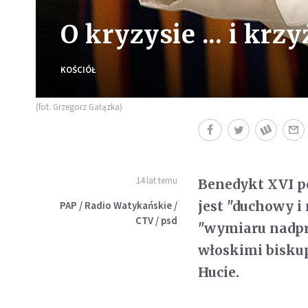
O kryzysie ... i kr
KOŚCIÓŁ
(fot. Grzegorz Gałązka)
14 lat temu
Benedykt XVI po
jest "duchowy i
PAP / Radio Watykańskie /
CTV / psd
"wymiaru nadpr
włoskimi bisku
Hucie.