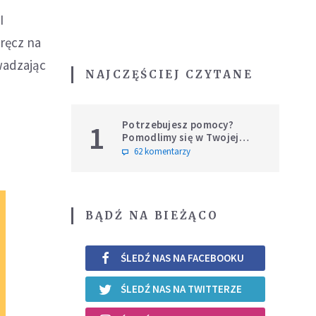
I
wręcz na
wadzając
NAJCZĘŚCIEJ CZYTANE
Potrzebujesz pomocy?
1
Pomodlimy się w Twojej
intencji
62 komentarzy
BĄDŹ NA BIEŻĄCO
ŚLEDŹ NAS NA FACEBOOKU
ŚLEDŹ NAS NA TWITTERZE