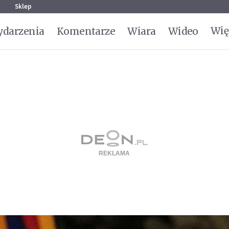
g
Sklep
Wię
darzenia
Komentarze
Wiara
Wideo