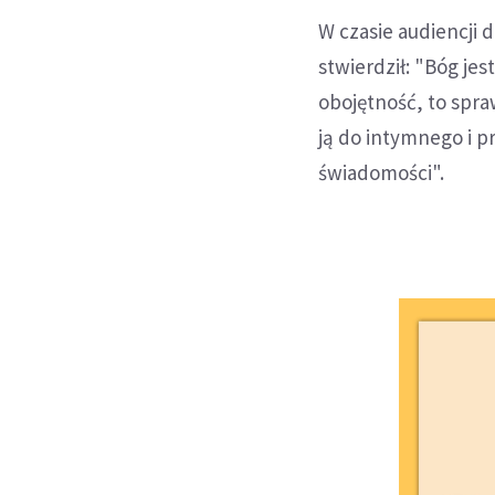
W czasie audiencji 
stwierdził: "Bóg jes
obojętność, to spr
ją do intymnego i 
świadomości".