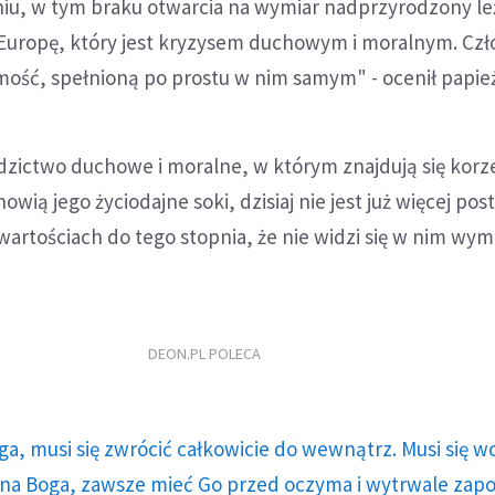
iu, w tym braku otwarcia na wymiar nadprzyrodzony le
 Europę, który jest kryzysem duchowym i moralnym. Cz
mość, spełnioną po prostu w nim samym" - ocenił papież
dzictwo duchowe i moralne, w którym znajdują się korz
owią jego życiodajne soki, dzisiaj nie jest już więcej po
artościach do tego stopnia, że nie widzi się w nim wy
DEON.PL POLECA
ga, musi się zwrócić całkowicie do wewnątrz. Musi się w
a Boga, zawsze mieć Go przed oczyma i wytrwale zap