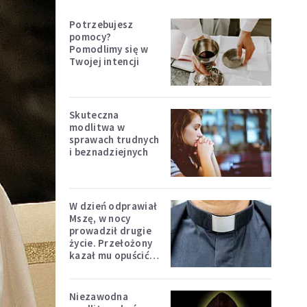
Potrzebujesz
pomocy?
Pomodlimy się w
Twojej intencji
Skuteczna
modlitwa w
sprawach trudnych
i beznadziejnych
W dzień odprawiał
Mszę, w nocy
prowadził drugie
życie. Przełożony
kazał mu opuścić
zakon
Niezawodna