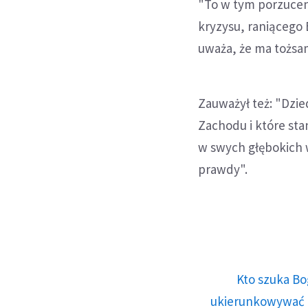
"To w tym porzucen
kryzysu, raniącego
uważa, że ma tożsa
Zauważył też: "Dzie
Zachodu i które stan
w swych głębokich w
prawdy".
Kto szuka Bo
ukierunkowywać n