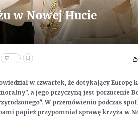
zyżu w Nowej Hucie
wiedział w czwartek, że dotykający Europę 
 moralny", a jego przyczyną jest porzucenie B
zyrodzonego". W przemówieniu podczas spot
pami papież przypomniał sprawę krzyża w N