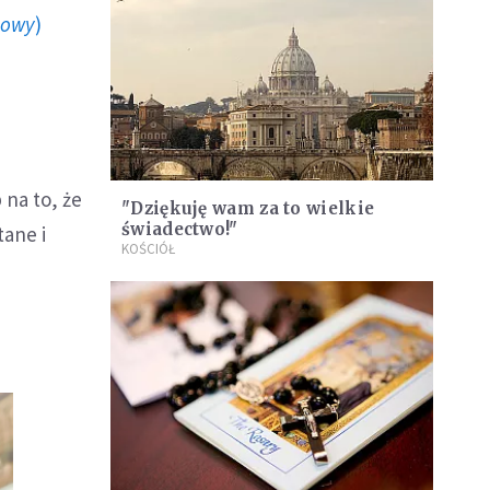
howy
)
 na to, że
"Dziękuję wam za to wielkie
świadectwo!"
tane i
KOŚCIÓŁ