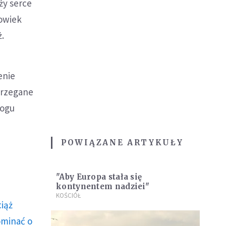
ży serce
łowiek
.
enie
strzegane
mogu
POWIĄZANE ARTYKUŁY
"Aby Europa stała się
kontynentem nadziei"
KOŚCIÓŁ
ciąż
ominać o