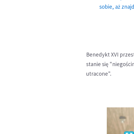
sobie, aż znaj
Benedykt XVI przest
stanie się "niegośc
utracone".