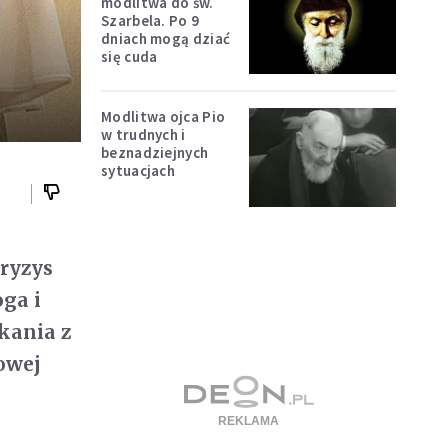
modlitwa do św.
Szarbela. Po 9
dniach mogą dziać
się cuda
Modlitwa ojca Pio
w trudnych i
beznadziejnych
sytuacjach
kryzys
oga i
kania z
owej