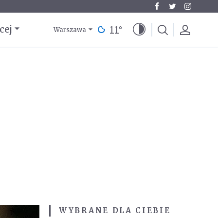
11
°
cej
Warszawa
WYBRANE DLA CIEBIE