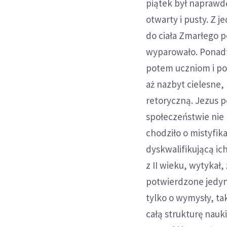
piątek był naprawd
otwarty i pusty. Z 
do ciała Zmarłego p
wyparowało. Ponadto
potem uczniom i poz
aż nazbyt cielesne,
retoryczną. Jezus 
społeczeństwie nie
chodziło o mistyfik
dyskwalifikującą ic
z II wieku, wytykał
potwierdzone jedyni
tylko o wymysły, ta
całą strukturę nauk