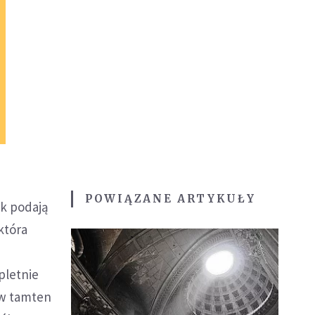
POWIĄZANE ARTYKUŁY
ak podają
która
pletnie
 w tamten