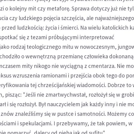
zi o kolejny mit czy metaforę. Sprawa dotyczy już nie ty
a czy ludzkiego pojęcia szczęścia, ale najważniejszeg
rzed ludzkością: życia i śmierci. Na wielu katolickich k
spotkać się z tezami próbującymi interpretować
jako rodzaj teologicznego mitu w nowoczesnym, jungo
 chodziło o wewnętrzną przemianę człowieka dokonan
mczasem mity nikogo nie wyciągną z cmentarza. Nie m
uksus wzruszenia ramionami i przejścia obok tego do p
yfikowania tej chrześcijańskiej wiadomości. Dobrze to
 pisząc: "Jeśli nie zmartwychwstał, rozłożył się w grobi
ł i się rozłożył. Był nauczycielem jak każdy inny i nie 
znów znaleźliśmy się w pustce i samotności. Możemy co
ściami i spekulacjami. I przebywamy, że tak powiem, w 
e pomarzyć, dalecy od nieba jak od sufitu".