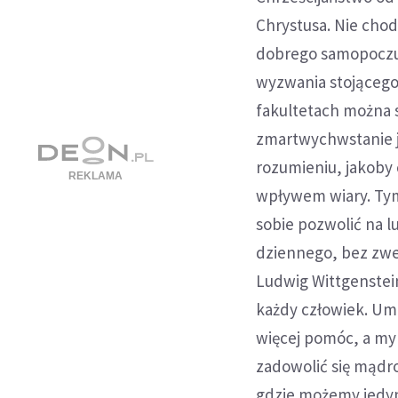
Chrystusa. Nie chod
dobrego samopoczuci
wyzwania stojącego p
fakultetach można 
zmartwychwstanie 
rozumieniu, jakoby
wpływem wiary. Ty
sobie pozwolić na l
dziennego, bez zwer
Ludwig Wittgenstein,
każdy człowiek. Umar
więcej pomóc, a my 
zadowolić się mądro
gdzie możemy jedyni