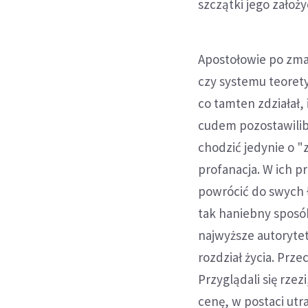
szczątki jego założy
Apostołowie po zma
czy systemu teorety
co tamten zdziałał, 
cudem pozostawiliby
chodzić jedynie o 
profanacja. W ich p
powrócić do swych ł
tak haniebny sposó
najwyższe autorytet
rozdział życia. Prze
Przyglądali się rze
cenę, w postaci utr