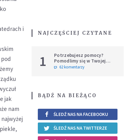
lko
o
atedrach i
NAJCZĘŚCIEJ CZYTANE
wskim
Potrzebujesz pomocy?
1
ą pod
Pomodlimy się w Twojej
intencji
62 komentarzy
ożemy
orządku
 wyczuł
BĄDŹ NA BIEŻĄCO
e jak
może nam
ŚLEDŹ NAS NA FACEBOOKU
 najwyżej
piekle,
ŚLEDŹ NAS NA TWITTERZE