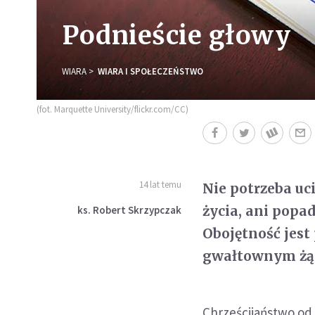
Podnieście głowy
WIARA
WIARA I SPOŁECZEŃSTWO
(fot. Marquette University/flickr.com/CC)
14 lat temu
Nie potrzeba uc
życia, ani popa
ks. Robert Skrzypczak
Obojętność jest
gwałtownym żą
Chrześcijaństwo od