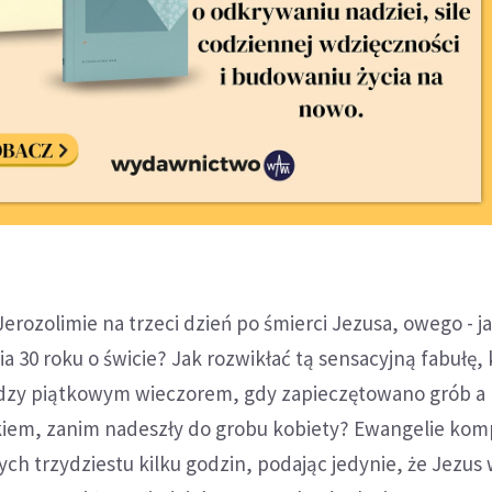
Jerozolimie na trzeci dzień po śmierci Jezusa, owego - j
ia 30 roku o świcie? Jak rozwikłać tą sensacyjną fabułę, 
ędzy piątkowym wieczorem, gdy zapieczętowano grób a
iem, zanim nadeszły do grobu kobiety? Ewangelie kom
ch trzydziestu kilku godzin, podając jedynie, że Jezus