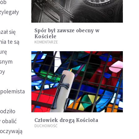
rób
zylegały
Spór był zawsze obecny w
zał się
Kościele
ia te są
KOMENTARZE
urę
esnym
by
 polemista
odziło
 obalić
Człowiek drogą Kościoła
DUCHOWOŚĆ
poczywają