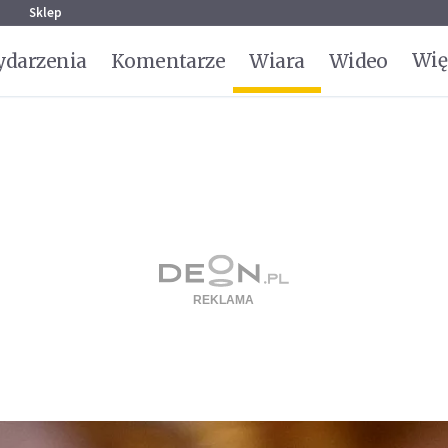
g
Sklep
Wię
darzenia
Komentarze
Wiara
Wideo