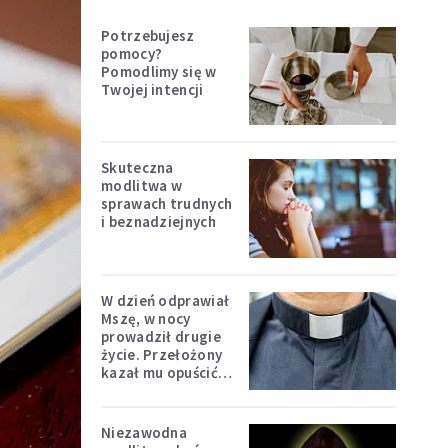
Potrzebujesz
pomocy?
Pomodlimy się w
Twojej intencji
Skuteczna
modlitwa w
sprawach trudnych
i beznadziejnych
W dzień odprawiał
Mszę, w nocy
prowadził drugie
życie. Przełożony
kazał mu opuścić
zakon
Niezawodna