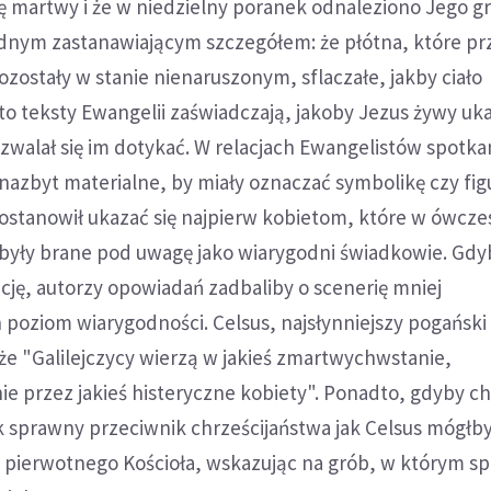
ę martwy i że w niedzielny poranek odnaleziono Jego g
jednym zastanawiającym szczegółem: że płótna, które pr
ozostały w stanie nienaruszonym, sflaczałe, jakby ciało
 teksty Ewangelii zaświadczają, jakoby Jezus żywy uka
walał się im dotykać. W relacjach Ewangelistów spotkan
 nazbyt materialne, by miały oznaczać symbolikę czy fig
postanowił ukazać się najpierw kobietom, które w ówcz
 były brane pod uwagę jako wiarygodni świadkowie. Gdy
ację, autorzy opowiadań zadbaliby o scenerię mniej
h poziom wiarygodności. Celsus, najsłynniejszy pogański
, że "Galilejczycy wierzą w jakieś zmartwychwstanie,
e przez jakieś histeryczne kobiety". Ponadto, gdyby ch
k sprawny przeciwnik chrześcijaństwa jak Celsus mógłby
i pierwotnego Kościoła, wskazując na grób, w którym s