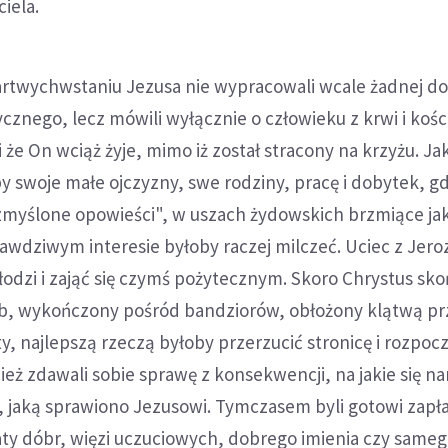
ciela.
rtwychwstaniu Jezusa nie wypracowali wcale żadnej d
cznego, lecz mówili wyłącznie o człowieku z krwi i kośc
i że On wciąż żyje, mimo iż został stracony na krzyżu. Ja
 swoje małe ojczyzny, swe rodziny, pracę i dobytek, g
"zmyślone opowieści", w uszach żydowskich brzmiące ja
rawdziwym interesie byłoby raczej milczeć. Uciec z Jero
odzi i zająć się czymś pożytecznym. Skoro Chrystus sko
b, wykończony pośród bandziorów, obłożony klątwą pr
y, najlepszą rzeczą byłoby przerzucić stronicę i rozpo
cież zdawali sobie sprawę z konsekwencji, na jakie się na
zi, jaką sprawiono Jezusowi. Tymczasem byli gotowi zapł
aty dóbr, więzi uczuciowych, dobrego imienia czy sameg