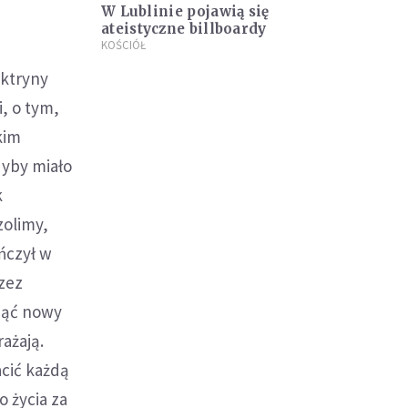
W Lublinie pojawią się
ateistyczne billboardy
KOŚCIÓŁ
oktryny
i, o tym,
kim
dyby miało
k
zolimy,
ńczył w
zez
cząć nowy
rażają.
acić każdą
o życia za