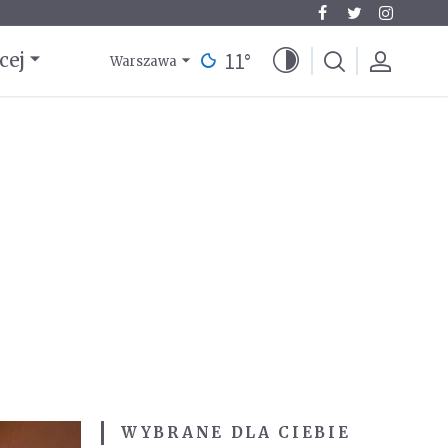
11
°
cej
Warszawa
WYBRANE DLA CIEBIE