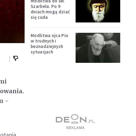
modlitwa do św.
Szarbela. Po 9
dniach mogą dziać
się cuda
Modlitwa ojca Pio
w trudnych i
beznadziejnych
sytuacjach
ami
fowania.
m -
wstania