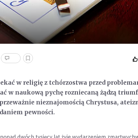
iekać w religię z tchórzostwa przed problem
dać w naukową pychę rozniecaną żądzą trium
 przeważnie nieznajomością Chrystusa, ateiz
daniem pewności.
 ponad dwóch tysięcy lat żyje wydarzeniem zmartwych