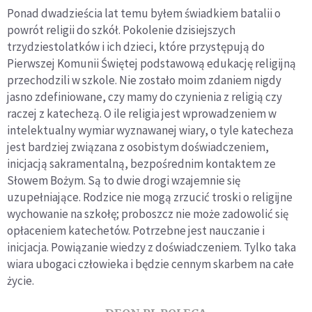
Ponad dwadzieścia lat temu byłem świadkiem batalii o
powrót religii do szkół. Pokolenie dzisiejszych
trzydziestolatków i ich dzieci, które przystępują do
Pierwszej Komunii Świętej podstawową edukację religijną
przechodzili w szkole. Nie zostało moim zdaniem nigdy
jasno zdefiniowane, czy mamy do czynienia z religią czy
raczej z katechezą. O ile religia jest wprowadzeniem w
intelektualny wymiar wyznawanej wiary, o tyle katecheza
jest bardziej związana z osobistym doświadczeniem,
inicjacją sakramentalną, bezpośrednim kontaktem ze
Słowem Bożym. Są to dwie drogi wzajemnie się
uzupełniające. Rodzice nie mogą zrzucić troski o religijne
wychowanie na szkołę; proboszcz nie może zadowolić się
opłaceniem katechetów. Potrzebne jest nauczanie i
inicjacja. Powiązanie wiedzy z doświadczeniem. Tylko taka
wiara ubogaci człowieka i będzie cennym skarbem na całe
życie.