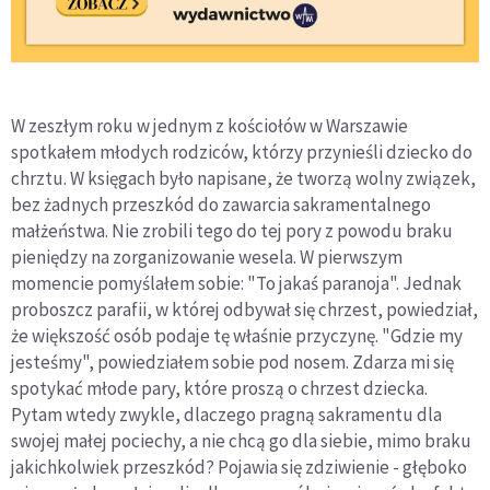
W zeszłym roku w jednym z kościołów w Warszawie
spotkałem młodych rodziców, którzy przynieśli dziecko do
chrztu. W księgach było napisane, że tworzą wolny związek,
bez żadnych przeszkód do zawarcia sakramentalnego
małżeństwa. Nie zrobili tego do tej pory z powodu braku
pieniędzy na zorganizowanie wesela. W pierwszym
momencie pomyślałem sobie: "To jakaś paranoja". Jednak
proboszcz parafii, w której odbywał się chrzest, powiedział,
że większość osób podaje tę właśnie przyczynę. "Gdzie my
jesteśmy", powiedziałem sobie pod nosem. Zdarza mi się
spotykać młode pary, które proszą o chrzest dziecka.
Pytam wtedy zwykle, dlaczego pragną sakramentu dla
swojej małej pociechy, a nie chcą go dla siebie, mimo braku
jakichkolwiek przeszkód? Pojawia się zdziwienie - głęboko