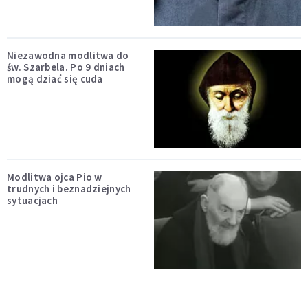
Niezawodna modlitwa do
św. Szarbela. Po 9 dniach
mogą dziać się cuda
Modlitwa ojca Pio w
trudnych i beznadziejnych
sytuacjach