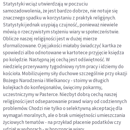
Statystyki wciąż utwierdzają w poczuciu
samozadowolenia, że jest bardzo dobrze, nie notuje się
znacznego spadku w korzystaniu z praktyk religijnych.
Statystyki jednak usypiają czujność, ponieważ niewiele
mówią o rzeczywistym stężeniu wiary w społeczeństwie.
Oblicze naszej religijności jest w dużej mierze
sformalizowane. O jej jakości miałaby świadczyć kartka ze
spowiedzi albo odnotowane w kartotece przyjęcie księdza
po kolędzie. Następną jej cechą jest odświętność. W
niedzielę przerywamy tygodniowy rytm pracy i idziemy do
kościoła. Mobilizujemy siły duchowe szczególnie przy okazji
Bożego Narodzenia i Wielkanocy - stoimy w długich
kolejkach do konfesjonałów, święcimy pokarmy,
uczestniczymy w Pasterce. Niezbyt dobrą cechą naszej
religijności jest odseparowanie prawd wiary od codziennych
problemów. Chodzi nie tylko o selektywną akceptację dla
wymagań moralnych, ale o brak umiejętności umieszczania
życiowych tematów - na przykład płacenie podatków czy
udział w wyborach - w horyzoncie wiary.