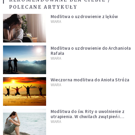
POLECANE ARTYKUŁY
Modlitwa o uzdrowienie z lęków
WIARA
Modlitwa o uzdrowienie do Archanioła
Rafała
WIARA
Wieczorna modlitwa do Anioła Stróża
WIARA
Modlitwa do św. Rity o uwolnienie z
utrapienia. W chwilach zwątpień i
trudności
WIARA