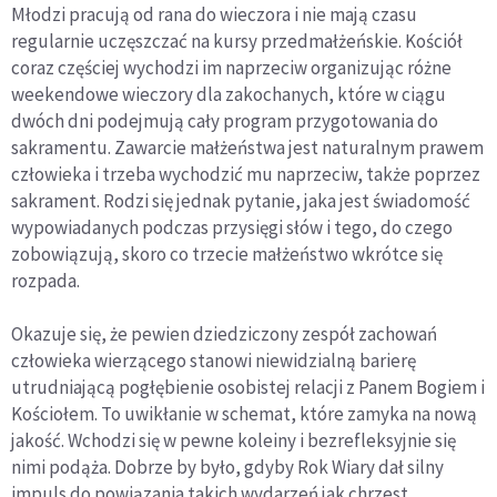
Młodzi pracują od rana do wieczora i nie mają czasu
regularnie uczęszczać na kursy przedmałżeńskie. Kościół
coraz częściej wychodzi im naprzeciw organizując różne
weekendowe wieczory dla zakochanych, które w ciągu
dwóch dni podejmują cały program przygotowania do
sakramentu. Zawarcie małżeństwa jest naturalnym prawem
człowieka i trzeba wychodzić mu naprzeciw, także poprzez
sakrament. Rodzi się jednak pytanie, jaka jest świadomość
wypowiadanych podczas przysięgi słów i tego, do czego
zobowiązują, skoro co trzecie małżeństwo wkrótce się
rozpada.
Okazuje się, że pewien dziedziczony zespół zachowań
człowieka wierzącego stanowi niewidzialną barierę
utrudniającą pogłębienie osobistej relacji z Panem Bogiem i
Kościołem. To uwikłanie w schemat, które zamyka na nową
jakość. Wchodzi się w pewne koleiny i bezrefleksyjnie się
nimi podąża. Dobrze by było, gdyby Rok Wiary dał silny
impuls do powiązania takich wydarzeń jak chrzest,