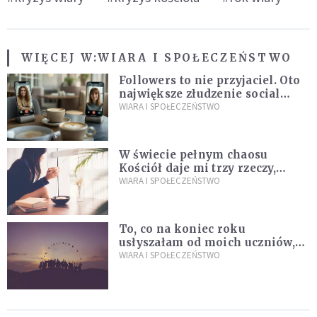
WIĘCEJ W:
WIARA I SPOŁECZEŃSTWO
Followers to nie przyjaciel. Oto
największe złudzenie social
mediów
WIARA I SPOŁECZEŃSTWO
W świecie pełnym chaosu
Kościół daje mi trzy rzeczy,
których wszystkim dziś bardzo
WIARA I SPOŁECZEŃSTWO
brakuje
To, co na koniec roku
usłyszałam od moich uczniów,
idealnie tłumaczy nową
WIARA I SPOŁECZEŃSTWO
encyklikę Leona XIV