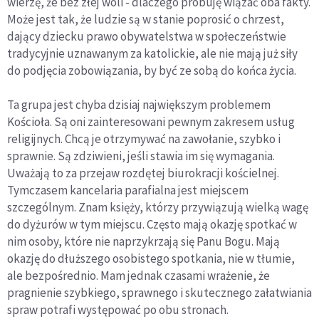
wierzę, że bez złej woli - dlaczego próbuję wiązać oba fakty.
Może jest tak, że ludzie są w stanie poprosić o chrzest,
dający dziecku prawo obywatelstwa w społeczeństwie
tradycyjnie uznawanym za katolickie, ale nie mają już siły
do podjęcia zobowiązania, by być ze sobą do końca życia.
Ta grupa jest chyba dzisiaj największym problemem
Kościoła. Są oni zainteresowani pewnym zakresem usług
religijnych. Chcą je otrzymywać na zawołanie, szybko i
sprawnie. Są zdziwieni, jeśli stawia im się wymagania.
Uważają to za przejaw rozdętej biurokracji kościelnej.
Tymczasem kancelaria parafialna jest miejscem
szczególnym. Znam księży, którzy przywiązują wielką wagę
do dyżurów w tym miejscu. Często mają okazję spotkać w
nim osoby, które nie naprzykrzają się Panu Bogu. Mają
okazję do dłuższego osobistego spotkania, nie w tłumie,
ale bezpośrednio. Mam jednak czasami wrażenie, że
pragnienie szybkiego, sprawnego i skutecznego załatwiania
spraw potrafi występować po obu stronach.