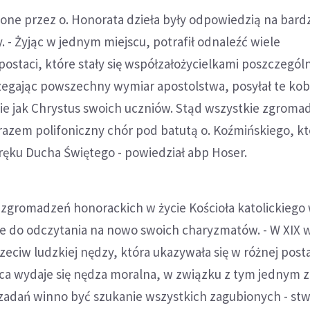
zone przez o. Honorata dzieła były odpowiedzią na bard
 - Żyjąc w jednym miejscu, potrafił odnaleźć wiele
ostaci, które stały się współzałożycielkami poszczegól
egając powszechny wymiar apostolstwa, posyłał te kob
ie jak Chrystus swoich uczniów. Stąd wszystkie zgroma
azem polifoniczny chór pod batutą o. Koźmińskiego, kt
ręku Ducha Świętego - powiedział abp Hoser.
 zgromadzeń honorackich w życie Kościoła katolickiego 
je do odczytania na nowo swoich charyzmatów. - W XIX 
zeciw ludzkiej nędzy, która ukazywała się w różnej posta
ąca wydaje się nędza moralna, w związku z tym jednym z
adań winno być szukanie wszystkich zagubionych - stwi