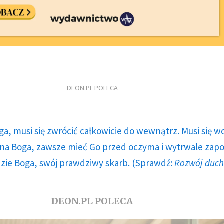
DEON.PL POLECA
ga, musi się zwrócić całkowicie do wewnątrz. Musi się w
a Boga, zawsze mieć Go przed oczyma i wytrwale zap
dzie Boga, swój prawdziwy skarb. (Sprawdź:
Rozwój duc
DEON.PL POLECA