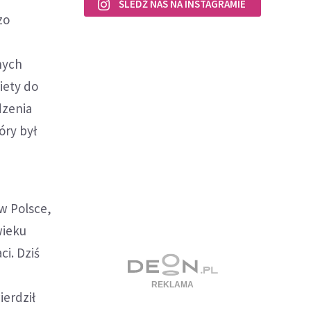
ŚLEDŹ NAS NA INSTAGRAMIE
zo
nych
iety do
dzenia
óry był
w Polsce,
wieku
ci. Dziś
erdził