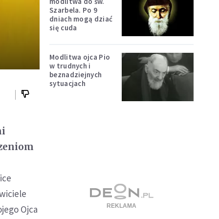
modlitwa do św.
Szarbela. Po 9
dniach mogą dziać
się cuda
Modlitwa ojca Pio
w trudnych i
beznadziejnych
sytuacjach
mi
dzeniom
ice
wiciele
ojego Ojca