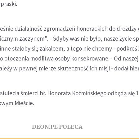
praski.
eśnie działalność zgromadzeń honorackich do drożdży w
cznym zaczynem". - Gdyby was nie było, nasze życie s
nne stałoby się zakalcem, a tego nie chcemy - podkreśl
do otoczenia modlitwa osoby konsekrowane. - Od naszej
ależy w pewnej mierze skuteczność ich misji - dodał hie
tulecia śmierci bł. Honorata Koźmińskiego odbędą się 1
owym Mieście.
DEON.PL POLECA