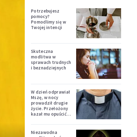
Potrzebujesz
pomocy?
Pomodlimy się w
Twojej intencji
Skuteczna
modlitwa w
sprawach trudnych
i beznadziejnych
W dzień odprawiał
Mszę, w nocy
prowadził drugie
życie. Przełożony
kazał mu opuścić
zakon
Niezawodna