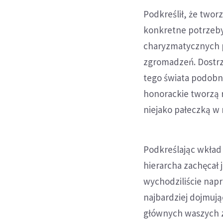
Podkreślił, że twor
konkretne potrzeby.
charyzmatycznych p
zgromadzeń. Dostrz
tego świata podobn
honorackie tworzą r
niejako pałeczką w 
Podkreślając wkład
hierarcha zachęcał 
wychodziliście napr
najbardziej dojmuj
głównych waszych z