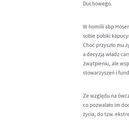
Duchowego.
W homilii abp Hoser
sobie polski kapucy
Choć przyszło mu ż
a decyzją władz car
zwątpieniu, ale wsp
stowarzyszeń i fund
Ze względu na ówcze
co pozwalało im do
życia, do tzw. ekst