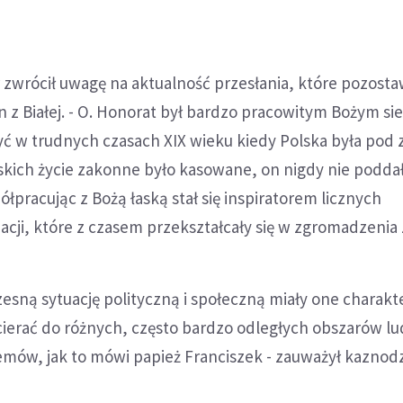
 zwrócił uwagę na aktualność przesłania, które pozosta
n z Białej. - O. Honorat był bardzo pracowitym Bożym si
yć w trudnych czasach XIX wieku kiedy Polska była pod 
skich życie zakonne było kasowane, on nigdy nie poddał
ółpracując z Bożą łaską stał się inspiratorem licznych
acji, które z czasem przekształcały się w zgromadzeni
sną sytuację polityczną i społeczną miały one charakte
cierać do różnych, często bardzo odległych obszarów l
remów, jak to mówi papież Franciszek - zauważył kaznodz