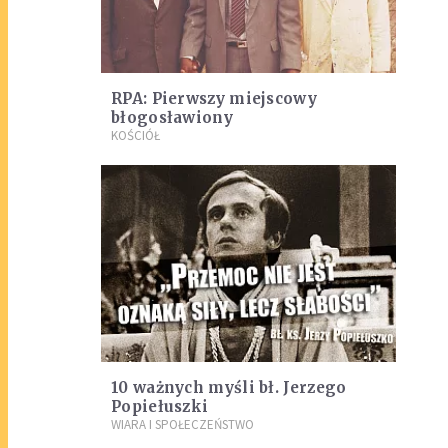
RPA: Pierwszy miejscowy
błogosławiony
KOŚCIÓŁ
10 ważnych myśli bł. Jerzego
Popiełuszki
WIARA I SPOŁECZEŃSTWO