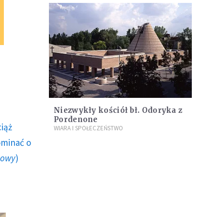
Niezwykły kościół bł. Odoryka z
Pordenone
ciąż
WIARA I SPOŁECZEŃSTWO
ominać o
howy
)