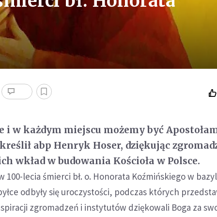
śmierci bł. Honorata
e i w każdym miejscu możemy być Apostoła
kreślił abp Henryk Hoser, dziękując zgroma
ch wkład w budowania Kościoła w Polsce.
100-lecia śmierci bł. o. Honorata Koźmińskiego w bazyl
byłce odbyły się uroczystości, podczas których przedsta
nspiracji zgromadzeń i instytutów dziękowali Boga za sw