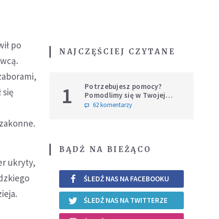
wił po
NAJCZĘŚCIEJ CZYTANE
ewcą.
zaborami,
Potrzebujesz pomocy?
1
 się
Pomodlimy się w Twojej
intencji
62 komentarzy
a zakonne.
BĄDŹ NA BIEŻĄCO
r ukryty,
udzkiego
ŚLEDŹ NAS NA FACEBOOKU
ieja.
ŚLEDŹ NAS NA TWITTERZE