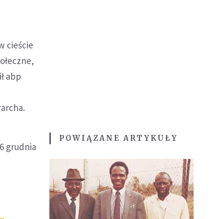
 cieście
połeczne,
ił abp
rarcha.
POWIĄZANE ARTYKUŁY
6 grudnia