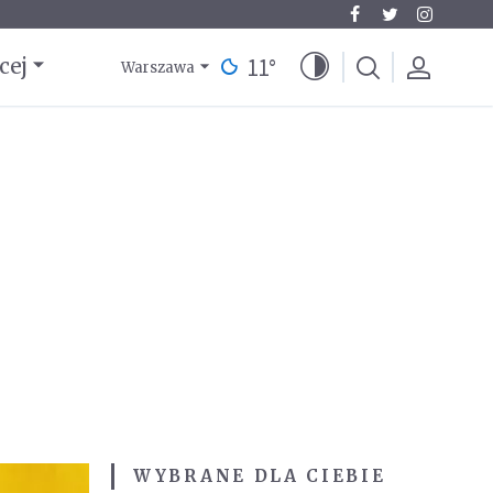
11
°
cej
Warszawa
WYBRANE DLA CIEBIE