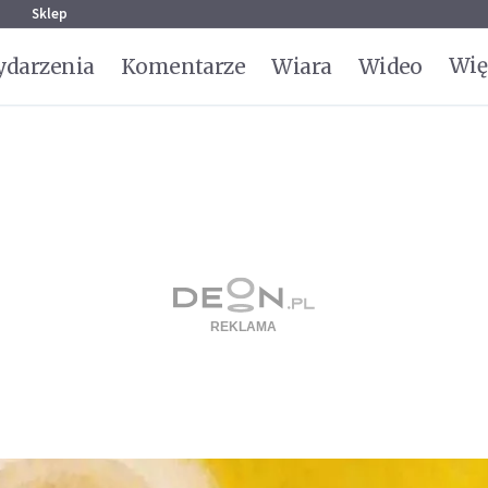
g
Sklep
Wię
darzenia
Komentarze
Wiara
Wideo