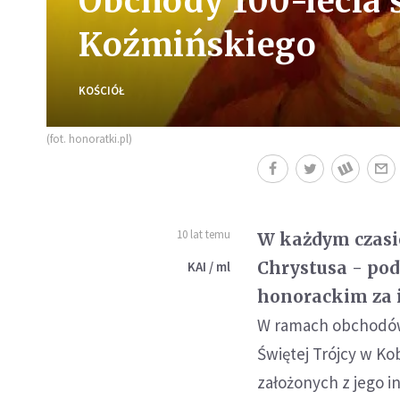
Obchody 100-lecia 
Koźmińskiego
KOŚCIÓŁ
(fot. honoratki.pl)
10 lat temu
W każdym czasi
Chrystusa - pod
KAI / ml
honorackim za i
W ramach obchodów 
Świętej Trójcy w Ko
założonych z jego i