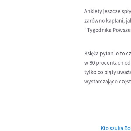
Ankiety jeszcze spł
zarówno kapłani, ja
"Tygodnika Powszec
Księża pytani o to 
w 80 procentach od
tylko co piąty uwa
wystarczająco częst
Kto szuka Bo