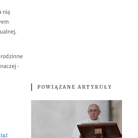
a nią
twem
ualnej.
y rodzinne
naczej -
POWIĄZANE ARTYKUŁY
ciąż