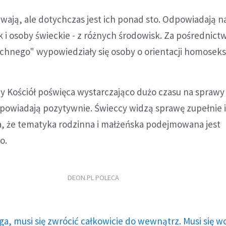
ywają, ale dotychczas jest ich ponad sto. Odpowiadają n
k i osoby świeckie - z różnych środowisk. Za pośrednic
hnego" wypowiedziały się osoby o orientacji homoseks
czy Kościół poświęca wystarczająco dużo czasu na spraw
powiadają pozytywnie. Świeccy widzą sprawę zupełnie i
ża, że tematyka rodzinna i małżeńska podejmowana jest
o.
DEON.PL POLECA
ga, musi się zwrócić całkowicie do wewnątrz. Musi się w