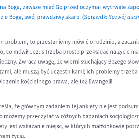
a Boga, zawsze mieć Go przed oczyma i wytrwale zap
dzie Boga, swój prawdziwy skarb. (Sprawdź:
Rozwój duc
en problem, to przestaniemy mówić o rodzinie, a zaczn
o, co mówił Jezus trzeba prosto przekładać na życie ma
ieczny. Zwraca uwagę, że wierni słuchający Bożego słow
zami, ale muszą być uczestnikami; ich problemy trzeba
widzenie kościelnego prawa, ale też Ewangelii.
reśla, że głównym zadaniem tej ankiety nie jest podsu
 to możemy przeczytać w różnych badaniach socjologicz
ety jest wskazanie miejsc, w których małżonkowie potr
oim życiu.