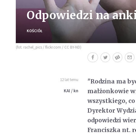
Odpowiedzi na anki
KOŚCIÓŁ
(fot. rachel_pics / flickr.com / CC BY-ND)
12 lat temu
"Rodzina ma być 
małżonkowie wr
KAI / kn
wszystkiego, co 
Dyrektor Wydzi
odpowiedzi wier
Franciszka nt. r