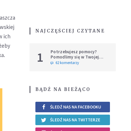
łaszcza
wskiej
NAJCZĘŚCIEJ CZYTANE
w ich
 żeby
Potrzebujesz pomocy?
1
ka.
Pomodlimy się w Twojej
intencji
62 komentarzy
BĄDŹ NA BIEŻĄCO
ŚLEDŹ NAS NA FACEBOOKU
ŚLEDŹ NAS NA TWITTERZE