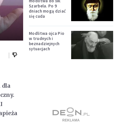
modlitwa do św.
Szarbela. Po 9
dniach mogą dziać
się cuda
Modlitwa ojca Pio
w trudnych i
beznadziejnych
sytuacjach
 dla
eczny.
I
apieża