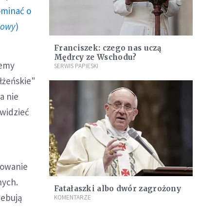
ominać o
howy
)
Franciszek: czego nas uczą
Mędrcy ze Wschodu?
iemy
SERWIS PAPIESKI
łżeńskie"
a nie
 widzieć
mowanie
nych.
Fatałaszki albo dwór zagrożony
zebują
KOMENTARZE