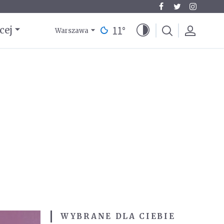
11
°
cej
Warszawa
WYBRANE DLA CIEBIE