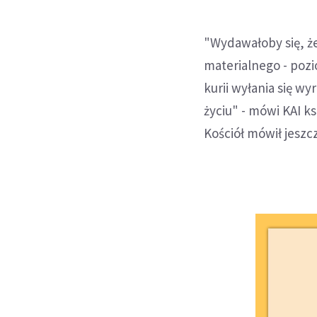
"Wydawałoby się, ż
materialnego - pozi
kurii wyłania się w
życiu" - mówi KAI k
Kościół mówił jeszc