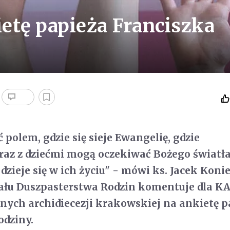
etę papieża Franciszka
polem, gdzie się sieje Ewangelię, gdzie
az z dziećmi mogą oczekiwać Bożego światła
dzieje się w ich życiu" - mówi ks. Jacek Koni
ału Duszpasterstwa Rodzin komentuje dla KA
nych archidiecezji krakowskiej na ankietę p
odziny.