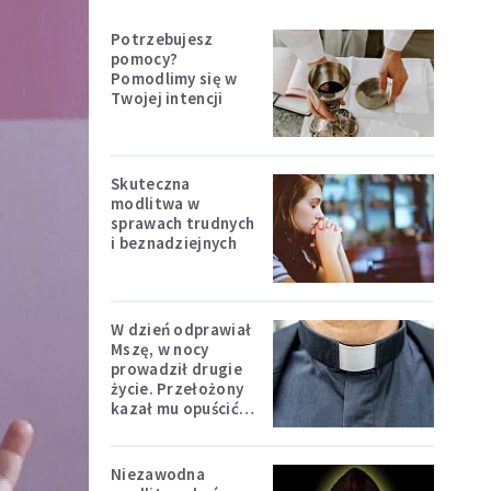
Potrzebujesz
pomocy?
Pomodlimy się w
Twojej intencji
Skuteczna
modlitwa w
sprawach trudnych
i beznadziejnych
W dzień odprawiał
Mszę, w nocy
prowadził drugie
życie. Przełożony
kazał mu opuścić
zakon
Niezawodna