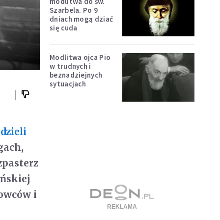
modlitwa do św.
Szarbela. Po 9
dniach mogą dziać
się cuda
Modlitwa ojca Pio
w trudnych i
beznadziejnych
sytuacjach
dzieli
gach,
zpasterz
ńskiej
rowców i