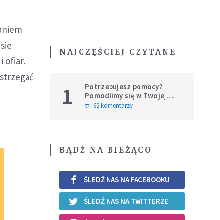
daniem
sie
NAJCZĘŚCIEJ CZYTANE
 ofiar.
estrzegać
Potrzebujesz pomocy?
1
Pomodlimy się w Twojej
intencji
62 komentarzy
BĄDŹ NA BIEŻĄCO
ŚLEDŹ NAS NA FACEBOOKU
ŚLEDŹ NAS NA TWITTERZE