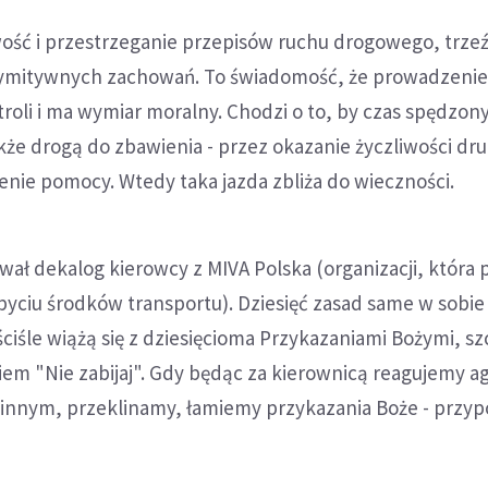
wość i przestrzeganie przepisów ruchu drogowego, trze
 prymitywnych zachowań. To świadomość, że prowadzenie
oli i ma wymiar moralny. Chodzi o to, by czas spędzon
kże drogą do zbawienia - przez okazanie życzliwości dr
enie pomocy. Wtedy taka jazda zbliża do wieczności.
wał dekalog kierowcy z MIVA Polska (organizacji, która
yciu środków transportu). Dziesięć zasad same w sobie 
ściśle wiążą się z dziesięcioma Przykazaniami Bożymi, s
em "Nie zabijaj". Gdy będąc za kierownicą reagujemy agr
 innym, przeklinamy, łamiemy przykazania Boże - przyp