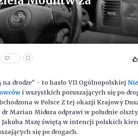
iela Modlitw za
ą na drodze" - to hasło VII Ogólnopolskiej
Nie
rowców
i wszystkich poruszających się po dro
 obchodzona w Polsce Z tej okazji Krajowy Dus
 dr Marian Midura odprawi w południe olszty
. Jakuba Mszę świętą w intencji polskich kie
szających się po drogach.