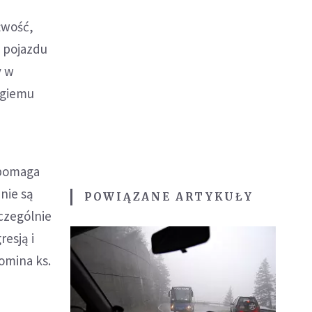
źwość,
 pojazdu
y w
ugiemu
 pomaga
nie są
POWIĄZANE ARTYKUŁY
zczególnie
esją i
omina ks.