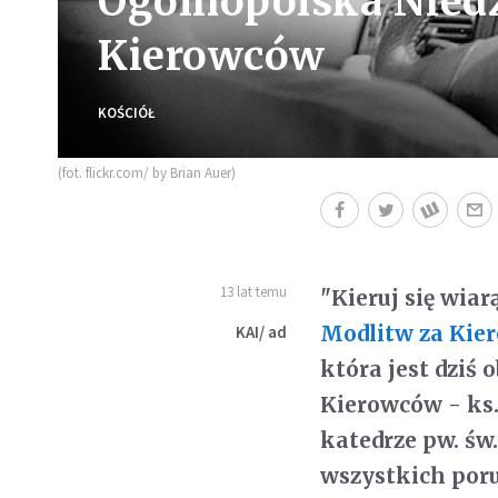
Ogólnopolska Niedz
Kierowców
KOŚCIÓŁ
(fot. flickr.com/ by Brian Auer)
13 lat temu
"Kieruj się wiar
Modlitw za Kie
KAI/ ad
która jest dziś
Kierowców - ks.
katedrze pw. św
wszystkich poru