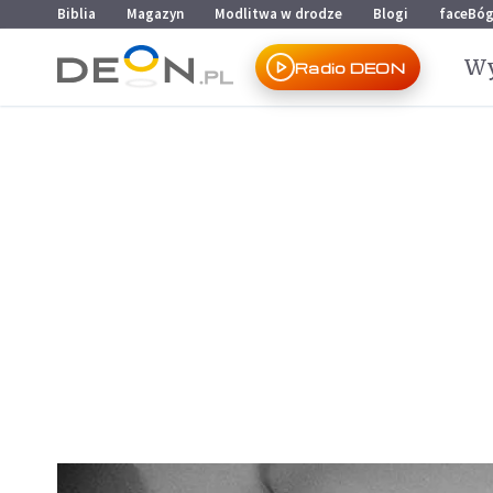
Przejdź do menu głównego
Przejdź do treści
Biblia
Magazyn
Modlitwa w drodze
Blogi
faceBó
Wy
Radio DEON