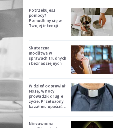
Potrzebujesz
pomocy?
Pomodlimy się w
Twojej intencji
Skuteczna
modlitwa w
sprawach trudnych
i beznadziejnych
W dzień odprawiał
Mszę, w nocy
prowadził drugie
życie. Przełożony
kazał mu opuścić
zakon
Niezawodna