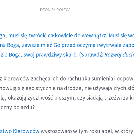
DEON.PL POLECA
ga, musi się zwrócić całkowicie do wewnątrz. Musi się w
a Boga, zawsze mieć Go przed oczyma i wytrwale zap
dzie Boga, swój prawdziwy skarb. (Sprawdź:
Rozwój duc
z kierowców zachęca ich do rachunku sumienia i odpow
chowują się egoistycznie na drodze, nie używają złych sł
lą, okazują życzliwość pieszym, czy siadają trzeźwi za 
niczny pojazdu?
rstwo Kierowców
wystosowało w tym roku apel, w który