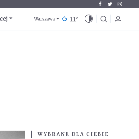
11
°
cej
Warszawa
WYBRANE DLA CIEBIE