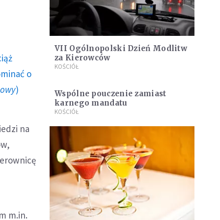
VII Ogólnopolski Dzień Modlitw
ciąż
za Kierowców
KOŚCIÓŁ
ominać o
howy
)
Wspólne pouczenie zamiast
karnego mandatu
KOŚCIÓŁ
iedzi na
ów,
kierownicę
m m.in.