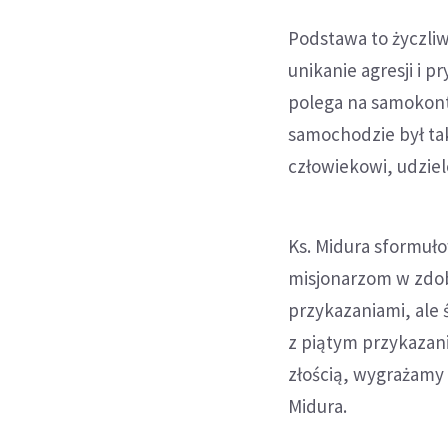
Podstawa to życzli
unikanie agresji i
polega na samokontr
samochodzie był ta
człowiekowi, udziel
Ks. Midura sformuło
misjonarzom w zdob
przykazaniami, ale 
z piątym przykazani
złością, wygrażamy
Midura.