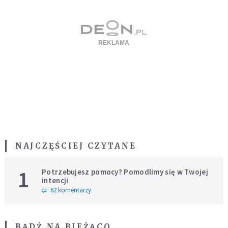
NAJCZĘŚCIEJ CZYTANE
1
Potrzebujesz pomocy? Pomodlimy się w Twojej
intencji
62 komentarzy
BĄDŹ NA BIEŻĄCO