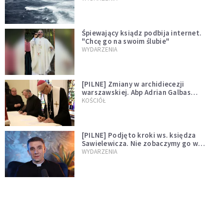
Śpiewający ksiądz podbija internet.
"Chcę go na swoim ślubie"
WYDARZENIA
[PILNE] Zmiany w archidiecezji
warszawskiej. Abp Adrian Galbas
wręczył dekrety nowym proboszczom
KOŚCIÓŁ
[PILNE] Podjęto kroki ws. księdza
Sawielewicza. Nie zobaczymy go w
mediach
WYDARZENIA