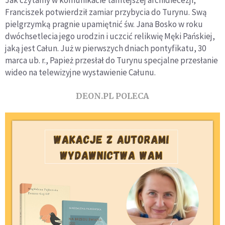
Jak czytamy w komunikacie tamtejszej archidiecezji,
Franciszek potwierdził zamiar przybycia do Turynu. Swą
pielgrzymką pragnie upamiętnić św. Jana Bosko w roku
dwóchsetlecia jego urodzin i uczcić relikwię Męki Pańskiej,
jaką jest Całun. Już w pierwszych dniach pontyfikatu, 30
marca ub. r., Papież przesłał do Turynu specjalne przesłanie
wideo na telewizyjne wystawienie Całunu.
DEON.PL POLECA