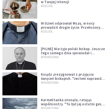
w Twojej intencji
KOŚCIÓŁ
W dzień odprawiał Mszę, w nocy
prowadził drugie życie. Przełożony
kazał mu opuścić zakon
KOŚCIÓŁ
[PILNE] Nie żyje polski biskup. Jeszcze
tego samego dnia spowiadał i
sprawował Mszę świętą
WYDARZENIA
Ksiądz zrezygnował z przyjęcia
święceń biskupich. "Jestem naprawdę
niegodny"
WYDARZENIA
Karmelitanka utonęła, ratując
współsiostry. "To był jej ostatni gest
miłości"
WYDARZENIA