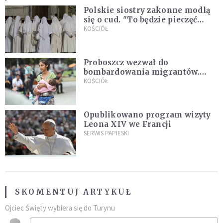
Polskie siostry zakonne modlą
się o cud. "To będzie pieczęć
Pana Boga dla naszej wiary"
KOŚCIÓŁ
Proboszcz wezwał do
bombardowania migrantów.
"Masowy ogień przeciwko
KOŚCIÓŁ
najeźdźcom!"
Opublikowano program wizyty
Leona XIV we Francji
SERWIS PAPIESKI
SKOMENTUJ ARTYKUŁ
Ojciec Święty wybiera się do Turynu