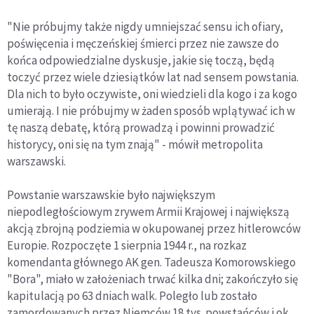
"Nie próbujmy także nigdy umniejszać sensu ich ofiary,
poświęcenia i męczeńskiej śmierci przez nie zawsze do
końca odpowiedzialne dyskusje, jakie się toczą, będą
toczyć przez wiele dziesiątków lat nad sensem powstania.
Dla nich to było oczywiste, oni wiedzieli dla kogo i za kogo
umierają. I nie próbujmy w żaden sposób wplątywać ich w
tę naszą debatę, którą prowadzą i powinni prowadzić
historycy, oni się na tym znają" - mówił metropolita
warszawski.
Powstanie warszawskie było największym
niepodległościowym zrywem Armii Krajowej i największą
akcją zbrojną podziemia w okupowanej przez hitlerowców
Europie. Rozpoczęte 1 sierpnia 1944 r., na rozkaz
komendanta głównego AK gen. Tadeusza Komorowskiego
"Bora", miało w założeniach trwać kilka dni; zakończyło się
kapitulacją po 63 dniach walk. Poległo lub zostało
zamordowanych przez Niemców 18 tys. powstańców i ok.