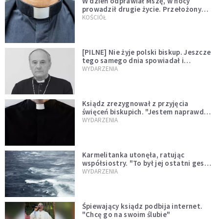
W dzień odprawiał Mszę, w nocy
prowadził drugie życie. Przełożony
kazał mu opuścić zakon
KOŚCIÓŁ
[PILNE] Nie żyje polski biskup. Jeszcze
tego samego dnia spowiadał i
sprawował Mszę świętą
WYDARZENIA
Ksiądz zrezygnował z przyjęcia
święceń biskupich. "Jestem naprawdę
niegodny"
WYDARZENIA
Karmelitanka utonęła, ratując
współsiostry. "To był jej ostatni gest
miłości"
WYDARZENIA
Śpiewający ksiądz podbija internet.
"Chcę go na swoim ślubie"