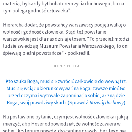
materią, by każdy był bohaterem życia duchowego, bo na
tym polega godność człowieka".
Hierarcha dodał, że powstańcy warszawscy podjęli walkę o
wolność i godność człowieka. Stąd też powstanie
warszawskie jest dla nas dzisiaj etosem. "To przecież młodzi
ludzie zwiedzają Muzeum Powstania Warszawskiego, to oni
śpiewają pieśni powstańcze" - podkreślił.
DEON.PL POLECA
Kto szuka Boga, musi się zwrócić całkowicie do wewnątrz.
Musi się wciąż ukierunkowywać na Boga, zawsze mieć Go
przed oczyma i wytrwale zapominać o sobie, aż znajdzie
Boga, swój prawdziwy skarb. (Sprawdź:
Rozwój duchowy
)
Na postawione pytanie, czym jest wolność człowieka i jak ją
mierzyć, abp Hoser odpowiedział, że wolność zawiera w
sobie "kryterium prawdy, dyscyplinę prawdy, bez tego nie