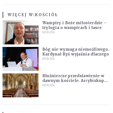
WIĘCEJ W:
KOŚCIÓŁ
Wampiry i Boże miłosierdzie –
trylogia o wampirach i łasce
KOŚCIÓŁ
Bóg nie wymaga niemożliwego.
Kardynał Ryś wyjaśnia dlaczego
KOŚCIÓŁ
Bluźniercze przedstawienie w
dawnym kościele. Arcybiskup
stanowczo reaguje
KOŚCIÓŁ