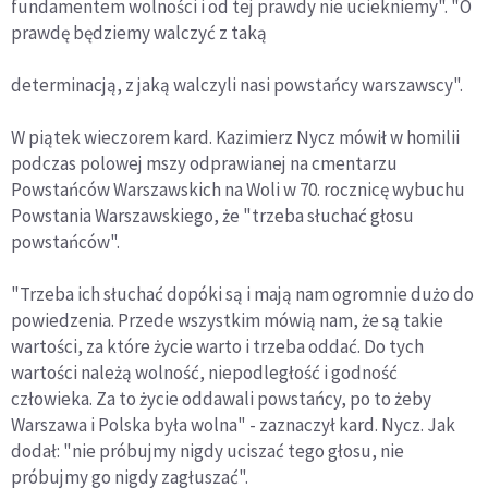
fundamentem wolności i od tej prawdy nie uciekniemy". "O
prawdę będziemy walczyć z taką
determinacją, z jaką walczyli nasi powstańcy warszawscy".
W piątek wieczorem kard. Kazimierz Nycz mówił w homilii
podczas polowej mszy odprawianej na cmentarzu
Powstańców Warszawskich na Woli w 70. rocznicę wybuchu
Powstania Warszawskiego, że "trzeba słuchać głosu
powstańców".
"Trzeba ich słuchać dopóki są i mają nam ogromnie dużo do
powiedzenia. Przede wszystkim mówią nam, że są takie
wartości, za które życie warto i trzeba oddać. Do tych
wartości należą wolność, niepodległość i godność
człowieka. Za to życie oddawali powstańcy, po to żeby
Warszawa i Polska była wolna" - zaznaczył kard. Nycz. Jak
dodał: "nie próbujmy nigdy uciszać tego głosu, nie
próbujmy go nigdy zagłuszać".