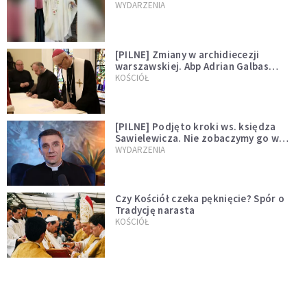
WYDARZENIA
[PILNE] Zmiany w archidiecezji
warszawskiej. Abp Adrian Galbas
wręczył dekrety nowym proboszczom
KOŚCIÓŁ
[PILNE] Podjęto kroki ws. księdza
Sawielewicza. Nie zobaczymy go w
mediach
WYDARZENIA
Czy Kościół czeka pęknięcie? Spór o
Tradycję narasta
KOŚCIÓŁ