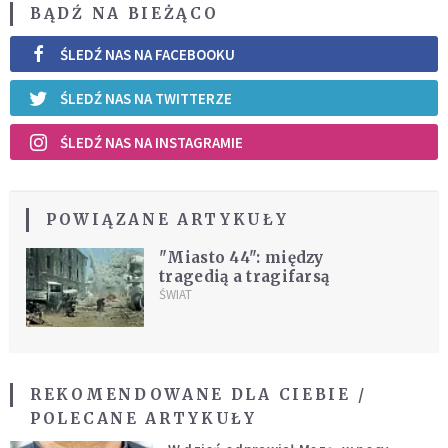
BĄDŹ NA BIEŻĄCO
ŚLEDŹ NAS NA FACEBOOKU
ŚLEDŹ NAS NA TWITTERZE
ŚLEDŹ NAS NA INSTAGRAMIE
POWIĄZANE ARTYKUŁY
"Miasto 44": między
tragedią a tragifarsą
ŚWIAT
REKOMENDOWANE DLA CIEBIE /
POLECANE ARTYKUŁY