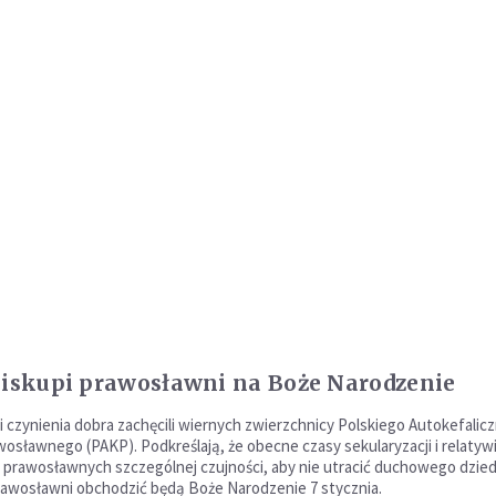
biskupi prawosławni na Boże Narodzenie
i czynienia dobra zachęcili wiernych zwierzchnicy Polskiego Autokefalic
wosławnego (PAKP). Podkreślają, że obecne czasy sekularyzacji i relaty
prawosławnych szczególnej czujności, aby nie utracić duchowego dzie
awosławni obchodzić będą Boże Narodzenie 7 stycznia.