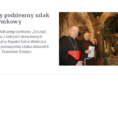
y podziemny szlak
zymkowy
zlak pielgrzymkowy „Szczęść
ny z solnych i drewnianych
ał w Kopalni Soli w Wieliczce.
poświęcenia szlaku dokonał 6
. Stanisław Dziwisz.