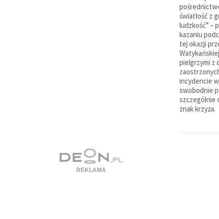
pośrednictw
światłość z g
ludzkość” – 
kazaniu podc
tej okazji p
Watykańskiej.
pielgrzymi z
zaostrzonyc
incydencie w 
swobodnie p
szczególnie d
znak krzyża.