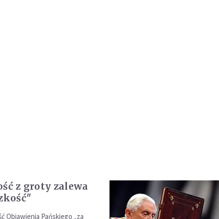
ość z groty zalewa
dzkość"
ć Objawienia Pańskiego „za