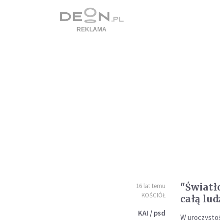
"Światł
16 lat temu
KOŚCIÓŁ
całą lu
KAI / psd
W uroczystoś