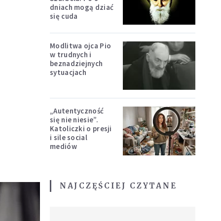
dniach mogą dziać
się cuda
Modlitwa ojca Pio
w trudnych i
beznadziejnych
sytuacjach
„Autentyczność
się nie niesie”.
Katoliczki o presji
i sile social
mediów
NAJCZĘŚCIEJ CZYTANE