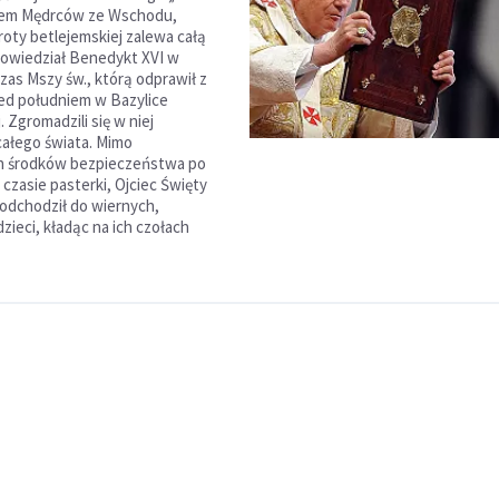
em Mędrców ze Wschodu,
roty betlejemskiej zalewa całą
powiedział Benedykt XVI w
zas Mszy św., którą odprawił z
rzed południem w Bazylice
 Zgromadzili się w niej
 całego świata. Mimo
h środków bezpieczeństwa po
czasie pasterki, Ojciec Święty
odchodził do wiernych,
zieci, kładąc na ich czołach