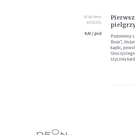
Pierwsz
16 lat temu
KOŚCIÓŁ
pielgr
KAI / psd
Podziemny s
Boże”, złożo
kaplic, powst
Uroczystego 
stycznia kard