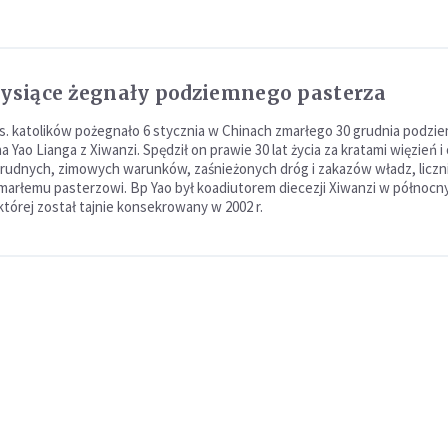
tysiące żegnały podziemnego pasterza
ys. katolików pożegnało 6 stycznia w Chinach zmarłego 30 grudnia podz
 Yao Lianga z Xiwanzi. Spędził on prawie 30 lat życia za kratami więzień 
trudnych, zimowych warunków, zaśnieżonych dróg i zakazów władz, liczni
zmarłemu pasterzowi. Bp Yao był koadiutorem diecezji Xiwanzi w północn
której został tajnie konsekrowany w 2002 r.