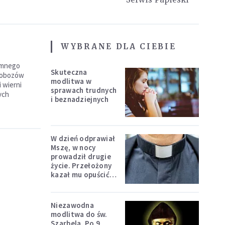
WYBRANE DLA CIEBIE
iemnego
Skuteczna
i obozów
modlitwa w
 wierni
sprawach trudnych
ych
i beznadziejnych
W dzień odprawiał
Mszę, w nocy
prowadził drugie
życie. Przełożony
kazał mu opuścić
zakon
Niezawodna
modlitwa do św.
Szarbela. Po 9