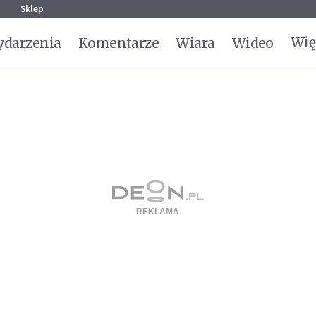
g
Sklep
Wię
darzenia
Komentarze
Wiara
Wideo