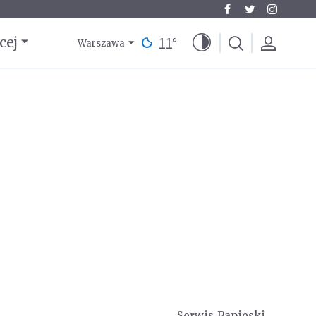
11
°
cej
Warszawa
Serwis Papieski