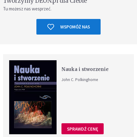
Tworzymy DEON.pl dla Ciebie
Tu możesz nas wesprzeć.
WSPOMÓŻ NAS
Nauka i stworzenie
John C. Polkinghorne
SPRAWDŹ CENĘ