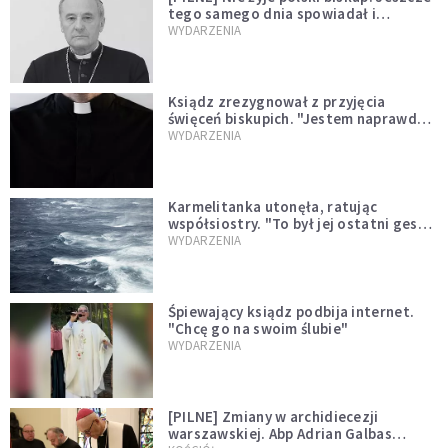
tego samego dnia spowiadał i
sprawował Mszę świętą
WYDARZENIA
Ksiądz zrezygnował z przyjęcia
święceń biskupich. "Jestem naprawdę
niegodny"
WYDARZENIA
Karmelitanka utonęła, ratując
współsiostry. "To był jej ostatni gest
miłości"
WYDARZENIA
Śpiewający ksiądz podbija internet.
"Chcę go na swoim ślubie"
WYDARZENIA
[PILNE] Zmiany w archidiecezji
warszawskiej. Abp Adrian Galbas