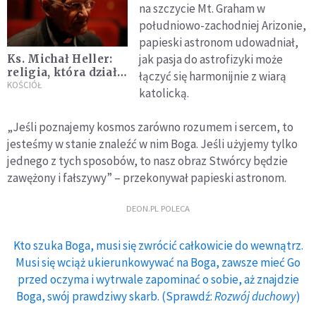
na szczycie Mt. Graham w
południowo-zachodniej Arizonie,
papieski astronom udowadniał,
jak pasja do astrofizyki może
Ks. Michał Heller:
religia, która działa
łączyć się harmonijnie z wiarą
wbrew rozumowi, to
KOŚCIÓŁ
katolicką.
nie jest w ogóle
religia
„Jeśli poznajemy kosmos zarówno rozumem i sercem, to
jesteśmy w stanie znaleźć w nim Boga. Jeśli użyjemy tylko
jednego z tych sposobów, to nasz obraz Stwórcy będzie
zawężony i fałszywy” – przekonywał papieski astronom.
DEON.PL POLECA
Kto szuka Boga, musi się zwrócić całkowicie do wewnątrz.
Musi się wciąż ukierunkowywać na Boga, zawsze mieć Go
przed oczyma i wytrwale zapominać o sobie, aż znajdzie
Boga, swój prawdziwy skarb. (Sprawdź:
Rozwój duchowy
)