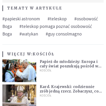
TEMATY W ARTYKULE
#papieski astronom
#teleskop
#osobowość
Boga
#teleskop pomaga poznać osobowość
Boga
#watykan
#guy consolmagno
WIĘCEJ W:
KOŚCIÓŁ
Papież do młodzieży: Europa i
cały świat poszukują pośród was
nowych świętych
KOŚCIÓŁ
Kard. Krajewski: codziennie
zrób jedną rzecz. Zobaczysz, co
stanie się z twoim życiem
KOŚCIÓŁ