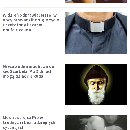
W dzień odprawiał Mszę, w
nocy prowadził drugie życie.
Przełożony kazał mu
opuścić zakon
Niezawodna modlitwa do
św. Szarbela. Po 9 dniach
mogą dziać się cuda
Modlitwa ojca Pio w
trudnych i beznadziejnych
sytuacjach