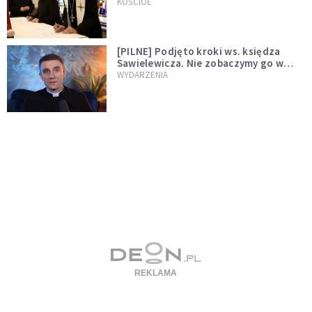
wręczył dekrety nowym proboszczom
KOŚCIÓŁ
[PILNE] Podjęto kroki ws. księdza
Sawielewicza. Nie zobaczymy go w
mediach
WYDARZENIA