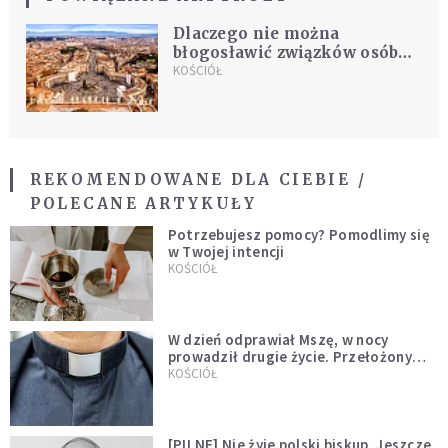
Dlaczego nie można
błogosławić związków osób
tej samej płci? Stolica
KOŚCIÓŁ
Apostolska skomentowała
dokument
REKOMENDOWANE DLA CIEBIE /
POLECANE ARTYKUŁY
Potrzebujesz pomocy? Pomodlimy się
w Twojej intencji
KOŚCIÓŁ
W dzień odprawiał Mszę, w nocy
prowadził drugie życie. Przełożony
kazał mu opuścić zakon
KOŚCIÓŁ
[PILNE] Nie żyje polski biskup. Jeszcze