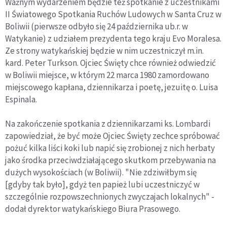
Ważnym wydarzeniem będzie też spotkanie z uczestnikami
II Światowego Spotkania Ruchów Ludowych w Santa Cruz w
Boliwii (pierwsze odbyło się 24 października ub.r. w
Watykanie) z udziałem prezydenta tego kraju Evo Moralesa.
Ze strony watykańskiej będzie w nim uczestniczył m.in.
kard. Peter Turkson. Ojciec Święty chce również odwiedzić
w Boliwii miejsce, w którym 22 marca 1980 zamordowano
miejscowego kapłana, dziennikarza i poetę, jezuitę o. Luisa
Espinala.
Na zakończenie spotkania z dziennikarzami ks. Lombardi
zapowiedział, że być może Ojciec Święty zechce spróbować
pożuć kilka liści koki lub napić się zrobionej z nich herbaty
jako środka przeciwdziałającego skutkom przebywania na
dużych wysokościach (w Boliwii). "Nie zdziwiłbym się
[gdyby tak było], gdyż ten papież lubi uczestniczyć w
szczególnie rozpowszechnionych zwyczajach lokalnych" -
dodał dyrektor watykańskiego Biura Prasowego.