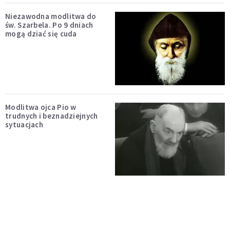
Niezawodna modlitwa do
św. Szarbela. Po 9 dniach
mogą dziać się cuda
Modlitwa ojca Pio w
trudnych i beznadziejnych
sytuacjach