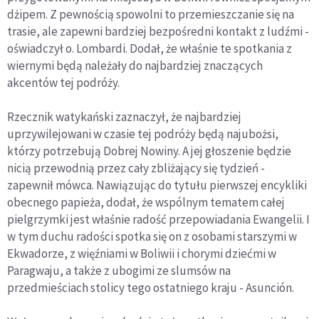
dżipem. Z pewnością spowolni to przemieszczanie się na
trasie, ale zapewni bardziej bezpośredni kontakt z ludźmi -
oświadczył o. Lombardi. Dodał, że właśnie te spotkania z
wiernymi będą należały do najbardziej znaczących
akcentów tej podróży.
Rzecznik watykański zaznaczył, że najbardziej
uprzywilejowani w czasie tej podróży będą najubożsi,
którzy potrzebują Dobrej Nowiny. A jej głoszenie będzie
nicią przewodnią przez cały zbliżający się tydzień -
zapewnił mówca. Nawiązując do tytułu pierwszej encykliki
obecnego papieża, dodał, że wspólnym tematem całej
pielgrzymki jest właśnie radość przepowiadania Ewangelii. I
w tym duchu radości spotka się on z osobami starszymi w
Ekwadorze, z więźniami w Boliwii i chorymi dziećmi w
Paragwaju, a także z ubogimi ze slumsów na
przedmieściach stolicy tego ostatniego kraju - Asunción.