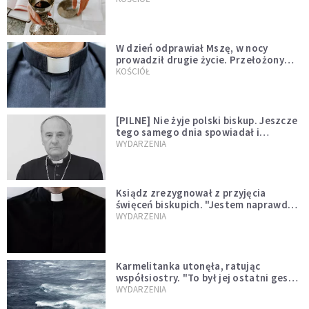
W dzień odprawiał Mszę, w nocy
prowadził drugie życie. Przełożony
kazał mu opuścić zakon
KOŚCIÓŁ
[PILNE] Nie żyje polski biskup. Jeszcze
tego samego dnia spowiadał i
sprawował Mszę świętą
WYDARZENIA
Ksiądz zrezygnował z przyjęcia
święceń biskupich. "Jestem naprawdę
niegodny"
WYDARZENIA
Karmelitanka utonęła, ratując
współsiostry. "To był jej ostatni gest
miłości"
WYDARZENIA