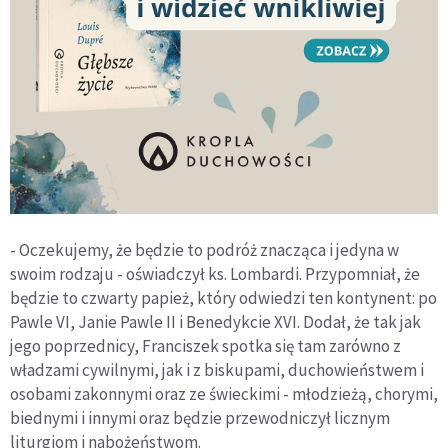
- Oczekujemy, że będzie to podróż znacząca i jedyna w
swoim rodzaju - oświadczył ks. Lombardi. Przypomniał, że
będzie to czwarty papież, który odwiedzi ten kontynent: po
Pawle VI, Janie Pawle II i Benedykcie XVI. Dodał, że tak jak
jego poprzednicy, Franciszek spotka się tam zarówno z
władzami cywilnymi, jak i z biskupami, duchowieństwem i
osobami zakonnymi oraz ze świeckimi - młodzieżą, chorymi,
biednymi i innymi oraz będzie przewodniczył licznym
liturgiom i nabożeństwom.