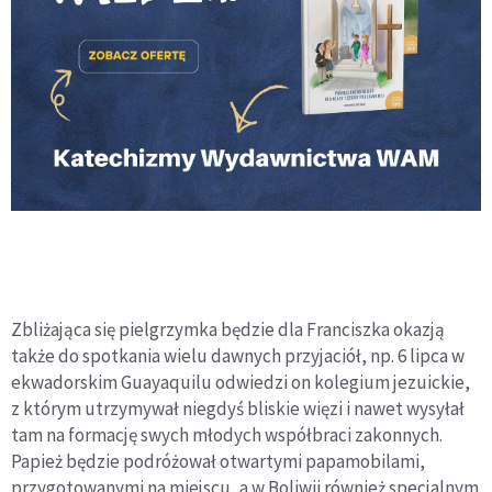
Zbliżająca się pielgrzymka będzie dla Franciszka okazją
także do spotkania wielu dawnych przyjaciół, np. 6 lipca w
ekwadorskim Guayaquilu odwiedzi on kolegium jezuickie,
z którym utrzymywał niegdyś bliskie więzi i nawet wysyłał
tam na formację swych młodych współbraci zakonnych.
Papież będzie podróżował otwartymi papamobilami,
przygotowanymi na miejscu, a w Boliwii również specjalnym