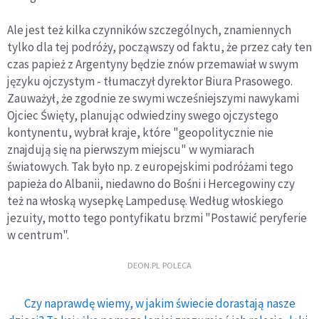
Ale jest też kilka czynników szczególnych, znamiennych
tylko dla tej podróży, począwszy od faktu, że przez cały ten
czas papież z Argentyny będzie znów przemawiał w swym
języku ojczystym - tłumaczył dyrektor Biura Prasowego.
Zauważył, że zgodnie ze swymi wcześniejszymi nawykami
Ojciec Święty, planując odwiedziny swego ojczystego
kontynentu, wybrał kraje, które "geopolitycznie nie
znajdują się na pierwszym miejscu" w wymiarach
światowych. Tak było np. z europejskimi podróżami tego
papieża do Albanii, niedawno do Bośni i Hercegowiny czy
też na włoską wysepkę Lampedusę. Według włoskiego
jezuity, motto tego pontyfikatu brzmi "Postawić peryferie
w centrum".
DEON.PL POLECA
Czy naprawdę wiemy, w jakim świecie dorastają nasze