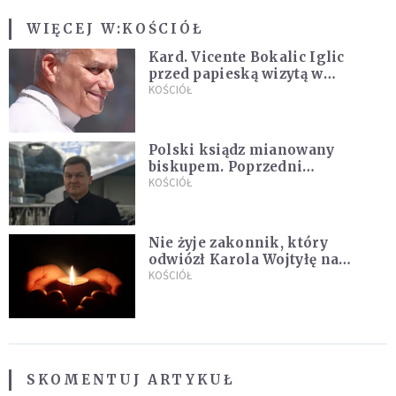
WIĘCEJ W:
KOŚCIÓŁ
Kard. Vicente Bokalic Iglic
przed papieską wizytą w
Argentynie: Nasz pokorny lud
KOŚCIÓŁ
kocha papieża
Polski ksiądz mianowany
biskupem. Poprzedni
ordynariusz zrezygnował
KOŚCIÓŁ
Nie żyje zakonnik, który
odwiózł Karola Wojtyłę na
konklawe. Jan Paweł II nazywał
KOŚCIÓŁ
go "winowajcą"
SKOMENTUJ ARTYKUŁ