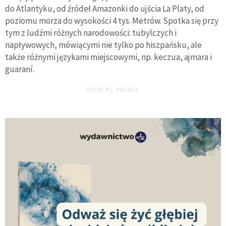
do Atlantyku, od źródeł Amazonki do ujścia La Platy, od
poziomu morza do wysokości 4 tys. Metrów. Spotka się przy
tym z ludźmi różnych narodowości: tubylczych i
napływowych, mówiącymi nie tylko po hiszpańsku, ale
także różnymi językami miejscowymi, np. keczua, ajmara i
guaraní.
DEON.PL POLECA