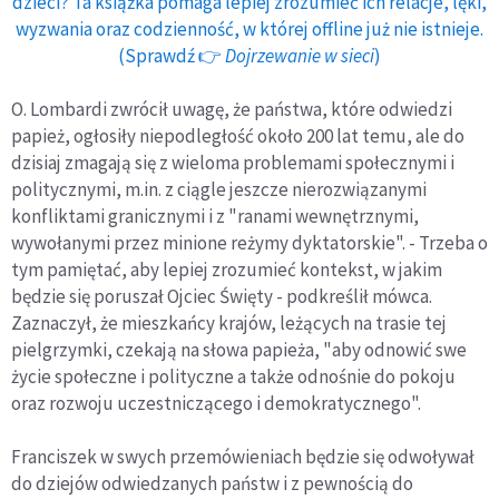
dzieci? Ta książka pomaga lepiej zrozumieć ich relacje, lęki,
wyzwania oraz codzienność, w której offline już nie istnieje.
(Sprawdź 👉
Dojrzewanie w sieci
)
O. Lombardi zwrócił uwagę, że państwa, które odwiedzi
papież, ogłosiły niepodległość około 200 lat temu, ale do
dzisiaj zmagają się z wieloma problemami społecznymi i
politycznymi, m.in. z ciągle jeszcze nierozwiązanymi
konfliktami granicznymi i z "ranami wewnętrznymi,
wywołanymi przez minione reżymy dyktatorskie". - Trzeba o
tym pamiętać, aby lepiej zrozumieć kontekst, w jakim
będzie się poruszał Ojciec Święty - podkreślił mówca.
Zaznaczył, że mieszkańcy krajów, leżących na trasie tej
pielgrzymki, czekają na słowa papieża, "aby odnowić swe
życie społeczne i polityczne a także odnośnie do pokoju
oraz rozwoju uczestniczącego i demokratycznego".
Franciszek w swych przemówieniach będzie się odwoływał
do dziejów odwiedzanych państw i z pewnością do