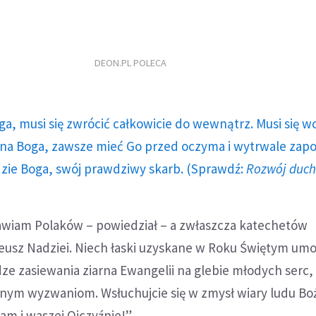
DEON.PL POLECA
ga, musi się zwrócić całkowicie do wewnątrz. Musi się w
a Boga, zawsze mieć Go przed oczyma i wytrwale zap
dzie Boga, swój prawdziwy skarb. (Sprawdź:
Rozwój duc
wiam Polaków – powiedział – a zwłaszcza katechetów
leusz Nadziei. Niech łaski uzyskane w Roku Świętym um
ze zasiewania ziarna Ewangelii na glebie młodych serc,
dnym wyzwaniom. Wsłuchujcie się w zmysł wiary ludu Bo
am i waszej Ojczyźnie!”