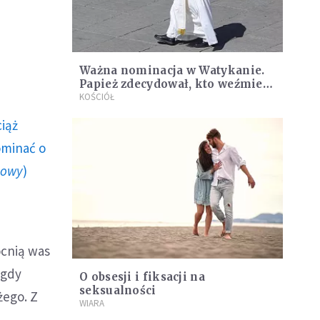
Ważna nominacja w Watykanie.
Papież zdecydował, kto weźmie
jego poprzedni urząd
KOŚCIÓŁ
ciąż
ominać o
howy
)
ocnią was
 gdy
O obsesji i fiksacji na
seksualności
żego. Z
WIARA