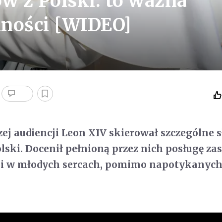
w z Polski: to ważna
dności [WIDEO]
szej audiencji Leon XIV skierował szczególne 
lski. Docenił pełnioną przez nich posługę za
ii w młodych sercach, pomimo napotykanych