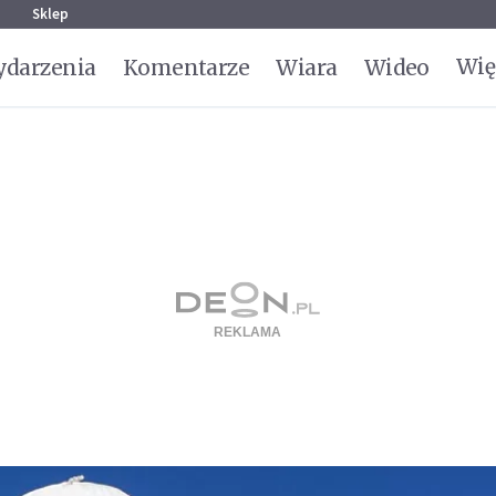
g
Sklep
Wię
darzenia
Komentarze
Wiara
Wideo