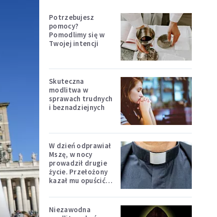
Potrzebujesz
pomocy?
Pomodlimy się w
Twojej intencji
Skuteczna
modlitwa w
sprawach trudnych
i beznadziejnych
W dzień odprawiał
Mszę, w nocy
prowadził drugie
życie. Przełożony
kazał mu opuścić
zakon
Niezawodna