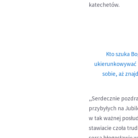
katechetów.
Kto szuka Bo
ukierunkowywać n
sobie, aż znaj
„Serdecznie pozdra
przybyłych na Jubi
w tak ważnej posłud
stawiacie czoła tru
serca błogosławię w