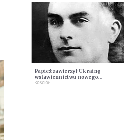
Papież zawierzył Ukrainę
wstawiennictwu nowego
błogosławionego
KOŚCIÓŁ