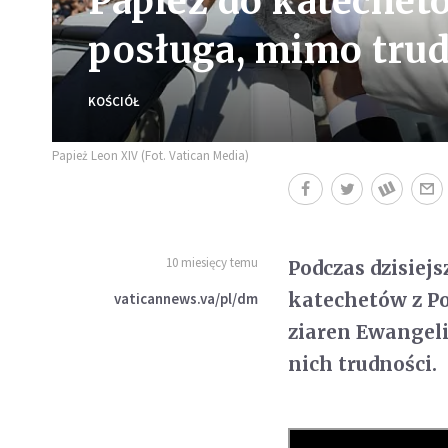
Papież do katechetó
posługa, mimo tru
KOŚCIÓŁ
Papież Leon XIV (Fot. Vatican Media)
10 miesięcy temu
Podczas dzisiej
katechetów z Po
vaticannews.va/pl/dm
ziaren Ewangel
nich trudności.