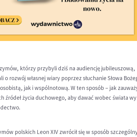
zymów, którzy przybyli dziś na audiencję jubileuszową,
ali o rozwój własnej wiary poprzez słuchanie Słowa Boże
sobistą, jak i wspólnotową. W ten sposób – jak zauważ
ych źródeł życia duchowego, aby dawać wobec świata w
adectwo.
ymów polskich Leon XIV zwrócił się w sposób szczególn