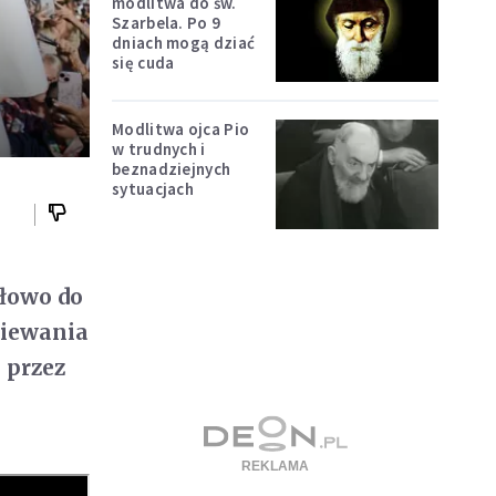
modlitwa do św.
Szarbela. Po 9
dniach mogą dziać
się cuda
Modlitwa ojca Pio
w trudnych i
beznadziejnych
sytuacjach
słowo do
siewania
 przez