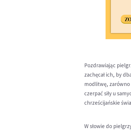
Pozdrawiając pielgr
zachęcał ich, by db
modlitwę, zarówno o
czerpać siły u sam
chrześcijańskie świ
W słowie do pielgrz