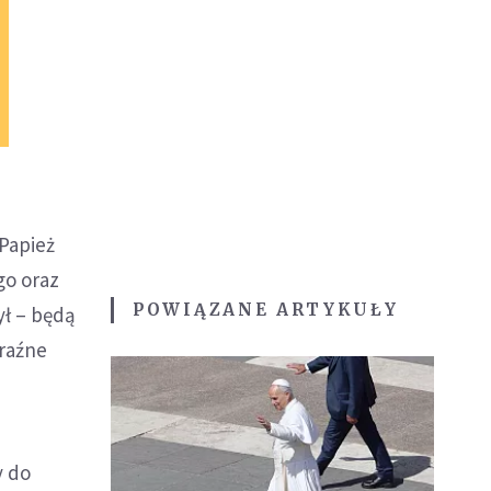
 Papież
go oraz
POWIĄZANE ARTYKUŁY
ył – będą
yraźne
y do