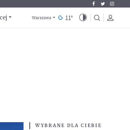
11
°
cej
Warszawa
WYBRANE DLA CIEBIE