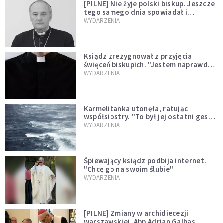
[PILNE] Nie żyje polski biskup. Jeszcze
tego samego dnia spowiadał i
sprawował Mszę świętą
WYDARZENIA
Ksiądz zrezygnował z przyjęcia
święceń biskupich. "Jestem naprawdę
niegodny"
WYDARZENIA
Karmelitanka utonęła, ratując
współsiostry. "To był jej ostatni gest
miłości"
WYDARZENIA
Śpiewający ksiądz podbija internet.
"Chcę go na swoim ślubie"
WYDARZENIA
[PILNE] Zmiany w archidiecezji
warszawskiej. Abp Adrian Galbas