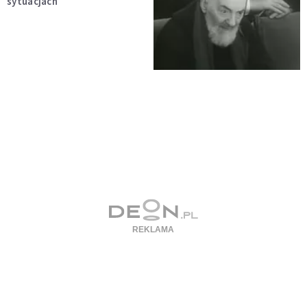
sytuacjach