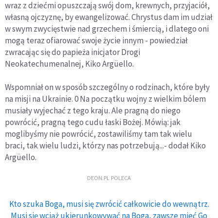
wraz z dziećmi opuszczają swój dom, krewnych, przyjaciół,
własną ojczyznę, by ewangelizować. Chrystus dam im udział
w swym zwycięstwie nad grzechem i śmiercią, i dlatego oni
mogą teraz ofiarować swoje życie innym - powiedział
zwracając się do papieża inicjator Drogi
Neokatechumenalnej, Kiko Argüello.
Wspomniał on w sposób szczególny o rodzinach, które były
na misji na Ukrainie. 0 Na początku wojny z wielkim bólem
musiały wyjechać z tego kraju. Ale pragną do niego
powrócić, pragną tego cudu łaski Bożej. Mówią: jak
moglibyśmy nie powrócić, zostawiliśmy tam tak wielu
braci, tak wielu ludzi, którzy nas potrzebują...- dodał Kiko
Argüello.
DEON.PL POLECA
Kto szuka Boga, musi się zwrócić całkowicie do wewnątrz.
Musi się wciąż ukierunkowywać na Boga, zawsze mieć Go