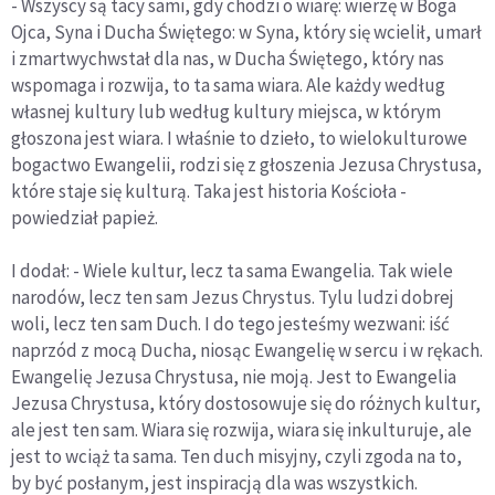
- Wszyscy są tacy sami, gdy chodzi o wiarę: wierzę w Boga
Ojca, Syna i Ducha Świętego: w Syna, który się wcielił, umarł
i zmartwychwstał dla nas, w Ducha Świętego, który nas
wspomaga i rozwija, to ta sama wiara. Ale każdy według
własnej kultury lub według kultury miejsca, w którym
głoszona jest wiara. I właśnie to dzieło, to wielokulturowe
bogactwo Ewangelii, rodzi się z głoszenia Jezusa Chrystusa,
które staje się kulturą. Taka jest historia Kościoła -
powiedział papież.
I dodał: - Wiele kultur, lecz ta sama Ewangelia. Tak wiele
narodów, lecz ten sam Jezus Chrystus. Tylu ludzi dobrej
woli, lecz ten sam Duch. I do tego jesteśmy wezwani: iść
naprzód z mocą Ducha, niosąc Ewangelię w sercu i w rękach.
Ewangelię Jezusa Chrystusa, nie moją. Jest to Ewangelia
Jezusa Chrystusa, który dostosowuje się do różnych kultur,
ale jest ten sam. Wiara się rozwija, wiara się inkulturuje, ale
jest to wciąż ta sama. Ten duch misyjny, czyli zgoda na to,
by być posłanym, jest inspiracją dla was wszystkich.