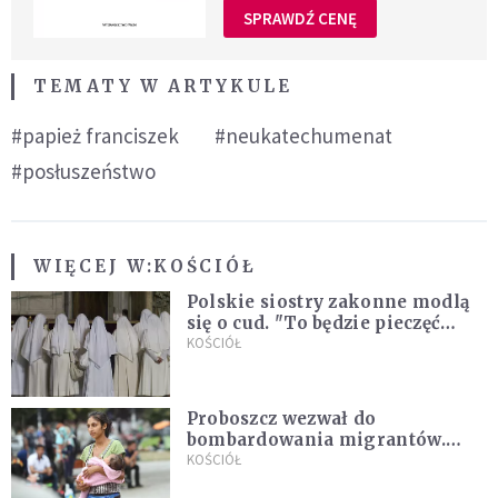
SPRAWDŹ CENĘ
TEMATY W ARTYKULE
#papież franciszek
#neukatechumenat
#posłuszeństwo
WIĘCEJ W:
KOŚCIÓŁ
Polskie siostry zakonne modlą
się o cud. "To będzie pieczęć
Pana Boga dla naszej wiary"
KOŚCIÓŁ
Proboszcz wezwał do
bombardowania migrantów.
"Masowy ogień przeciwko
KOŚCIÓŁ
najeźdźcom!"