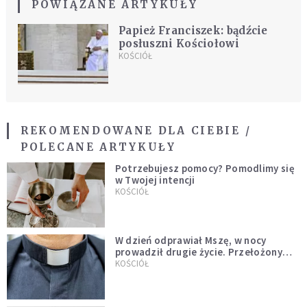
POWIĄZANE ARTYKUŁY
Papież Franciszek: bądźcie
posłuszni Kościołowi
KOŚCIÓŁ
REKOMENDOWANE DLA CIEBIE /
POLECANE ARTYKUŁY
Potrzebujesz pomocy? Pomodlimy się
w Twojej intencji
KOŚCIÓŁ
W dzień odprawiał Mszę, w nocy
prowadził drugie życie. Przełożony
kazał mu opuścić zakon
KOŚCIÓŁ