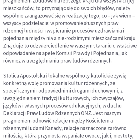
pragnieniem zbudowania lepszego kraju dla wszystkich jej
mieszkańców, to przyznając się do swoich błędów, należy
wspólnie zaangażować się w realizację tego, co – jak wiem –
wszyscy podzielacie: w promowanie słusznych praw
rdzennej ludności i wspieranie procesów uzdrawiania i
pojednania między nią a nie-rodzimymi mieszkańcami kraju.
Znajduje to odzwierciedlenie w waszym staraniu o właściwe
odpowiadanie na apele Komisji Prawdy i Pojednania, jak
również w uwzględnianiu praw ludów rdzennych.
Stolica Apostolska i lokalne wspólnoty katolickie żywią
konkretną wolę promowania kultur rdzennych, ze
specyficznymi i odpowiednimi drogami duchowymi, z
uwzględnieniem tradycji kulturowych, ich zwyczajów,
języków i własnych procesów edukacyjnych, w duchu
Deklaracji Praw Ludów Rdzennych ONZ. Jest naszym
pragnieniem odnowić relacje między Kościołem a
rdzennymi ludami Kanady, relacje naznaczone zarówno
miłością, która przyniosła wspaniałe owoce, jak i, niestety,