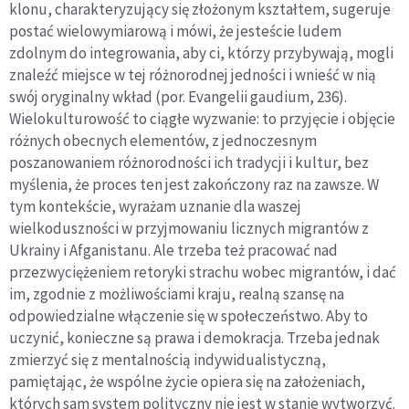
klonu, charakteryzujący się złożonym kształtem, sugeruje
postać wielowymiarową i mówi, że jesteście ludem
zdolnym do integrowania, aby ci, którzy przybywają, mogli
znaleźć miejsce w tej różnorodnej jedności i wnieść w nią
swój oryginalny wkład (por. Evangelii gaudium, 236).
Wielokulturowość to ciągłe wyzwanie: to przyjęcie i objęcie
różnych obecnych elementów, z jednoczesnym
poszanowaniem różnorodności ich tradycji i kultur, bez
myślenia, że proces ten jest zakończony raz na zawsze. W
tym kontekście, wyrażam uznanie dla waszej
wielkoduszności w przyjmowaniu licznych migrantów z
Ukrainy i Afganistanu. Ale trzeba też pracować nad
przezwyciężeniem retoryki strachu wobec migrantów, i dać
im, zgodnie z możliwościami kraju, realną szansę na
odpowiedzialne włączenie się w społeczeństwo. Aby to
uczynić, konieczne są prawa i demokracja. Trzeba jednak
zmierzyć się z mentalnością indywidualistyczną,
pamiętając, że wspólne życie opiera się na założeniach,
których sam system polityczny nie jest w stanie wytworzyć.