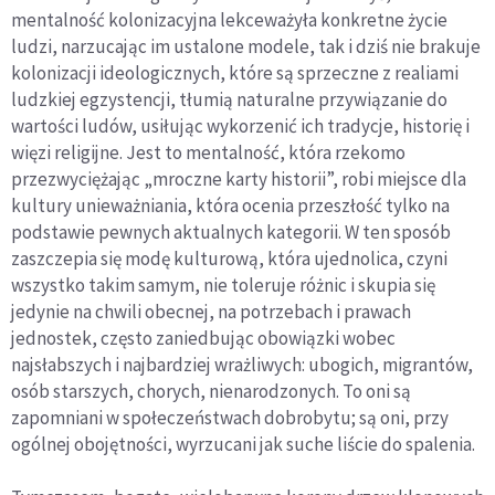
mentalność kolonizacyjna lekceważyła konkretne życie
ludzi, narzucając im ustalone modele, tak i dziś nie brakuje
kolonizacji ideologicznych, które są sprzeczne z realiami
ludzkiej egzystencji, tłumią naturalne przywiązanie do
wartości ludów, usiłując wykorzenić ich tradycje, historię i
więzi religijne. Jest to mentalność, która rzekomo
przezwyciężając „mroczne karty historii”, robi miejsce dla
kultury unieważniania, która ocenia przeszłość tylko na
podstawie pewnych aktualnych kategorii. W ten sposób
zaszczepia się modę kulturową, która ujednolica, czyni
wszystko takim samym, nie toleruje różnic i skupia się
jedynie na chwili obecnej, na potrzebach i prawach
jednostek, często zaniedbując obowiązki wobec
najsłabszych i najbardziej wrażliwych: ubogich, migrantów,
osób starszych, chorych, nienarodzonych. To oni są
zapomniani w społeczeństwach dobrobytu; są oni, przy
ogólnej obojętności, wyrzucani jak suche liście do spalenia.