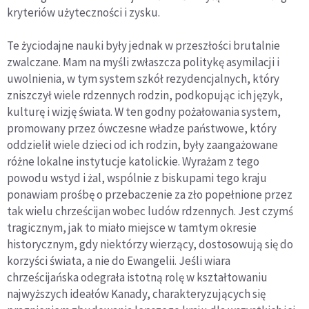
kryteriów użyteczności i zysku.
Te życiodajne nauki były jednak w przeszłości brutalnie
zwalczane. Mam na myśli zwłaszcza politykę asymilacji i
uwolnienia, w tym system szkół rezydencjalnych, który
zniszczył wiele rdzennych rodzin, podkopując ich język,
kulturę i wizję świata. W ten godny pożałowania system,
promowany przez ówczesne władze państwowe, który
oddzielił wiele dzieci od ich rodzin, były zaangażowane
różne lokalne instytucje katolickie. Wyrażam z tego
powodu wstyd i żal, wspólnie z biskupami tego kraju
ponawiam prośbę o przebaczenie za zło popełnione przez
tak wielu chrześcijan wobec ludów rdzennych. Jest czymś
tragicznym, jak to miało miejsce w tamtym okresie
historycznym, gdy niektórzy wierzący, dostosowują się do
korzyści świata, a nie do Ewangelii. Jeśli wiara
chrześcijańska odegrała istotną rolę w kształtowaniu
najwyższych ideałów Kanady, charakteryzujących się