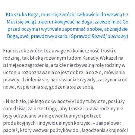
Kto szuka Boga, musi się zwrócić całkowicie do wewnątrz.
Musi się wciąż ukierunkowywać na Boga, zawsze mieć Go
przed oczyma i wytrwale zapominać o sobie, aż znajdzie
Boga, swój prawdziwy skarb. (Sprawdź:
Rozwój duchowy
)
Franciszek zwrócił też uwagę na konieczność troski o
rodzinę, tak bliską rdzennym ludom Kanady. Wskazał na
istniejące zagrożenia, a także niezbywalną rolę rodziny w
uczeniu rozpoznawania co jest dobre, a co złe, mówienia
prawdy, dzielenia się, naprawiania krzywdy, zaczynania od
nowa, wspierania się, godzenia się ze sobą.
- Niech zło, jakiego doświadczyły ludy tubylcze, posłuży
nam dzisiaj za przestrogę, aby troska i prawa rodziny nie
były odrzucane w imię ewentualnych potrzeb
produkcyjnych i indywidualnych korzyści – zaapelował
papież, który wezwał polityków do „łagodzenia skrajności