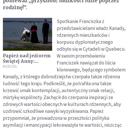
ponieważ „przyszłość ludzkości idzie poprzez
rodzinę!”.
Spotkanie Franciszka z
przedstawicielami władz Kanady,
rdzennych mieszkańców i
korpusu dyplomatycznego
odbyło się w Cytadeli w Quebecu.
W swoim przemówieniu
Papież nad jeziorem
Świętej Anny:
Franciszek nawiązał do liścia
powierzajmy
KOŚCIÓŁ
klonowego, będącego symbolem
Jezusowi rany
Kanady, z którego dobrodziejstw czerpała także rdzenna
rdzennych
ludność tego kraju. Podkreślił, że potrafiła ona także
mieszkańców
Kanady
krzewić smak kontemplacji, autentyczny smak relacji,
mistykę wspólnoty. Zachęcił do czerpania inspiracji ze
zdrowych wartości obecnych w kulturach rdzennych, aby
uzdrowić szkodliwe nawyki wyzyskiwania. Papież
przypomniał, że prowadzona w przeszłości polityka
asymilacji i emancypacji lekceważyła te wartości, niszcząc