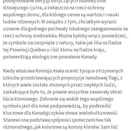
podejmowanie decyzji dotyczących budowy dnia
dzisiejszego i jutra, a zwłaszcza na rzecz ochrony
wspólnego domu, dla którego cenne są wartości i nauki
ludów rdzennych. W związku z tym, chciałbym wyrazić
uznanie dla godnego pochwały lokalnego zaangażowania na
rzecz ochrony środowiska. Można byłoby wręcz powiedzieć,
że symbole zaczerpnięte z natury, takie jak lilia na fladze
tej Prowincji Québecu i liść klonu na fladze kraju,
potwierdzają ekologiczne powołanie Kanady.
Kiedy właściwa Komisja miała ocenić tysiące otrzymanych
szkiców przedstawiających propozycje narodowej flagi, z
których wiele zostało złożonych przez zwykłych ludzi,
zaskakujące było to, że prawie wszystkie zawierały obraz
liścia klonowego. Zebranie się wokół tego wspólnego
symbolu jest dla mnie podpowiedzią, by podkreślić
kluczowe dla Kanadyjczyków słowa: wielokulturowość.
Stanowi ona podstawę spójności społeczeństwa tak
różnorodnego, jak kolorowe są korony klonów. Sam liść