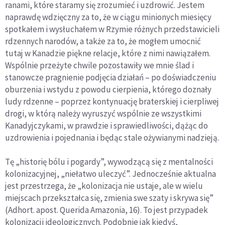
ranami, które staramy się zrozumieć i uzdrowić. Jestem
naprawdę wdzięczny za to, że w ciągu minionych miesięcy
spotkałem i wysłuchałem w Rzymie różnych przedstawicieli
rdzennych narodów, a także za to, że mogłem umocnić
tutaj w Kanadzie piękne relacje, które z nimi nawiązałem.
Wspólnie przeżyte chwile pozostawiły we mnie ślad i
stanowcze pragnienie podjęcia działań – po doświadczeniu
oburzenia i wstydu z powodu cierpienia, którego doznały
ludy rdzenne – poprzez kontynuację braterskiej i cierpliwej
drogi, w którą należy wyruszyć wspólnie ze wszystkimi
Kanadyjczykami, w prawdzie i sprawiedliwości, dążąc do
uzdrowienia i pojednania i będąc stale ożywianymi nadzieją.
Tę „historię bólu i pogardy”, wywodzącą się z mentalności
kolonizacyjnej, „niełatwo uleczyć”. Jednocześnie aktualna
jest przestrzega, że „kolonizacja nie ustaje, ale w wielu
miejscach przekształca się, zmienia swe szaty i skrywa się”
(Adhort. apost. Querida Amazonia, 16). To jest przypadek
kolonizacji ideologicznych. Podobnie jak kiedyś,