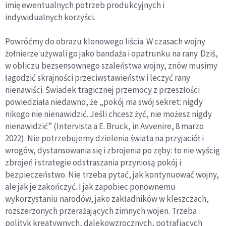
imię ewentualnych potrzeb produkcyjnych i
indywidualnych korzyści.
Powróćmy do obrazu klonowego liścia. W czasach wojny
żołnierze używali go jako bandaża i opatrunku na rany. Dziś,
w obliczu bezsensownego szaleństwa wojny, znów musimy
łagodzić skrajności przeciwstawieństw i leczyć rany
nienawiści. Świadek tragicznej przemocy z przeszłości
powiedziała niedawno, że „pokój ma swój sekret: nigdy
nikogo nie nienawidzić. Jeśli chcesz żyć, nie możesz nigdy
nienawidzić” (Intervista a E. Bruck, in Avvenire, 8 marzo
2022). Nie potrzebujemy dzielenia świata na przyjaciół i
wrogów, dystansowania się i zbrojenia po zęby: to nie wyścig
zbrojeń i strategie odstraszania przyniosą pokój i
bezpieczeństwo. Nie trzeba pytać, jak kontynuować wojny,
ale jak je zakończyć. I jak zapobiec ponownemu
wykorzystaniu narodów, jako zakładników w kleszczach,
rozszerzonych przerażających zimnych wojen. Trzeba
polityk kreatywnych, dalekowzrocznych, potrafiących