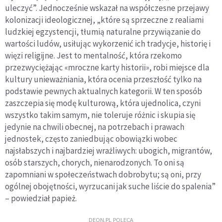
uleczyć”. Jednocześnie wskazał na współczesne przejawy
kolonizacji ideologicznej, „które są sprzeczne z realiami
ludzkiej egzystencji, tłumią naturalne przywiązanie do
wartości ludów, usiłując wykorzenić ich tradycje, historię i
więzi religijne. Jest to mentalność, która rzekomo
przezwyciężając «mroczne karty historii», robi miejsce dla
kultury unieważniania, która ocenia przeszłość tylko na
podstawie pewnych aktualnych kategorii. W ten sposób
zaszczepia się modę kulturową, która ujednolica, czyni
wszystko takim samym, nie toleruje różnic i skupia się
jedynie na chwili obecnej, na potrzebach i prawach
jednostek, często zaniedbując obowiązki wobec
najsłabszych i najbardziej wrażliwych: ubogich, migrantów,
osób starszych, chorych, nienarodzonych. To oni są
zapomniani w społeczeństwach dobrobytu; są oni, przy
ogólnej obojętności, wyrzucani jak suche liście do spalenia”
– powiedział papież.
DEON.PL POLECA