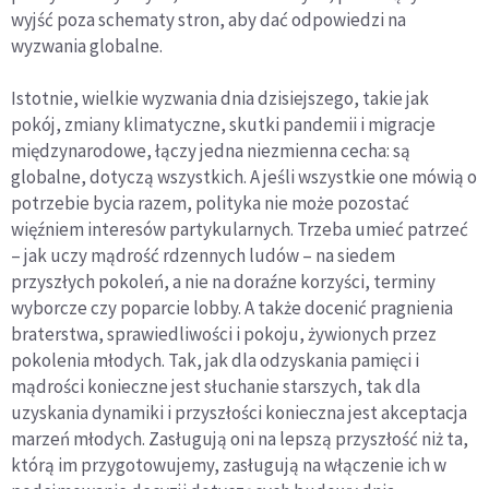
wyjść poza schematy stron, aby dać odpowiedzi na
wyzwania globalne.
Istotnie, wielkie wyzwania dnia dzisiejszego, takie jak
pokój, zmiany klimatyczne, skutki pandemii i migracje
międzynarodowe, łączy jedna niezmienna cecha: są
globalne, dotyczą wszystkich. A jeśli wszystkie one mówią o
potrzebie bycia razem, polityka nie może pozostać
więźniem interesów partykularnych. Trzeba umieć patrzeć
– jak uczy mądrość rdzennych ludów – na siedem
przyszłych pokoleń, a nie na doraźne korzyści, terminy
wyborcze czy poparcie lobby. A także docenić pragnienia
braterstwa, sprawiedliwości i pokoju, żywionych przez
pokolenia młodych. Tak, jak dla odzyskania pamięci i
mądrości konieczne jest słuchanie starszych, tak dla
uzyskania dynamiki i przyszłości konieczna jest akceptacja
marzeń młodych. Zasługują oni na lepszą przyszłość niż ta,
którą im przygotowujemy, zasługują na włączenie ich w