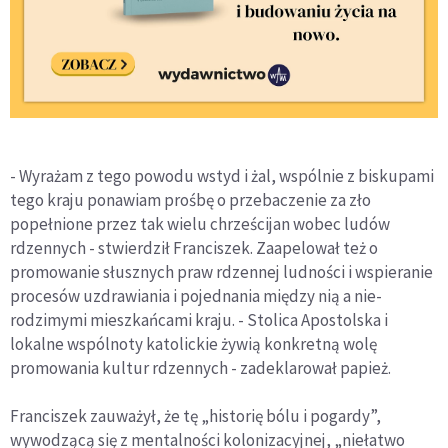
- Wyrażam z tego powodu wstyd i żal, wspólnie z biskupami
tego kraju ponawiam prośbę o przebaczenie za zło
popełnione przez tak wielu chrześcijan wobec ludów
rdzennych - stwierdził Franciszek. Zaapelował też o
promowanie słusznych praw rdzennej ludności i wspieranie
procesów uzdrawiania i pojednania między nią a nie-
rodzimymi mieszkańcami kraju. - Stolica Apostolska i
lokalne wspólnoty katolickie żywią konkretną wolę
promowania kultur rdzennych - zadeklarował papież.
Franciszek zauważył, że tę „historię bólu i pogardy”,
wywodzącą się z mentalności kolonizacyjnej, „niełatwo