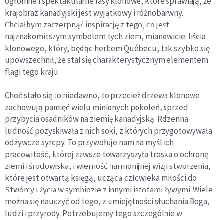
ogromne i spektakularne lasy klonowe, które sprawiają, że
krajobraz kanadyjski jest wyjątkowy i różnobarwny.
Chciałbym zaczerpnąć inspirację z tego, co jest
najznakomitszym symbolem tych ziem, mianowicie: liścia
klonowego, który, będąc herbem Québecu, tak szybko się
upowszechnił, że stał się charakterystycznym elementem
flagi tego kraju.
Choć stało się to niedawno, to przecież drzewa klonowe
zachowują pamięć wielu minionych pokoleń, sprzed
przybycia osadników na ziemię kanadyjską. Rdzenna
ludność pozyskiwała z nich soki, z których przygotowywała
odżywcze syropy. To przywołuje nam na myśl ich
pracowitość, której zawsze towarzyszyła troska o ochronę
ziemi i środowiska, i wierność harmonijnej wizji stworzenia,
które jest otwartą księgą, uczącą człowieka miłości do
Stwórcy i życia w symbiozie z innymi istotami żywymi. Wiele
można się nauczyć od tego, z umiejętności słuchania Boga,
ludzi i przyrody. Potrzebujemy tego szczególnie w