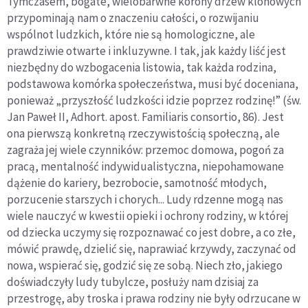
Tymczasem, bogate, wielobarwne korony drzew klonowych
przypominają nam o znaczeniu całości, o rozwijaniu
wspólnot ludzkich, które nie są homologiczne, ale
prawdziwie otwarte i inkluzywne. I tak, jak każdy liść jest
niezbędny do wzbogacenia listowia, tak każda rodzina,
podstawowa komórka społeczeństwa, musi być doceniana,
ponieważ „przyszłość ludzkości idzie poprzez rodzinę!” (św.
Jan Paweł II, Adhort. apost. Familiaris consortio, 86). Jest
ona pierwszą konkretną rzeczywistością społeczną, ale
zagraża jej wiele czynników: przemoc domowa, pogoń za
pracą, mentalność indywidualistyczna, niepohamowane
dążenie do kariery, bezrobocie, samotność młodych,
porzucenie starszych i chorych... Ludy rdzenne mogą nas
wiele nauczyć w kwestii opieki i ochrony rodziny, w której
od dziecka uczymy się rozpoznawać co jest dobre, a co złe,
mówić prawdę, dzielić się, naprawiać krzywdy, zaczynać od
nowa, wspierać się, godzić się ze sobą. Niech zło, jakiego
doświadczyły ludy tubylcze, posłuży nam dzisiaj za
przestrogę, aby troska i prawa rodziny nie były odrzucane w