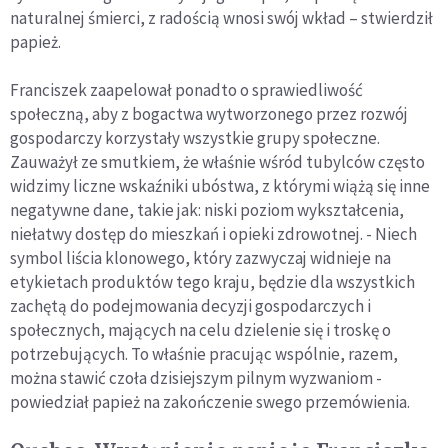
naturalnej śmierci, z radością wnosi swój wkład – stwierdził
papież.
Franciszek zaapelował ponadto o sprawiedliwość
społeczną, aby z bogactwa wytworzonego przez rozwój
gospodarczy korzystały wszystkie grupy społeczne.
Zauważył ze smutkiem, że właśnie wśród tubylców często
widzimy liczne wskaźniki ubóstwa, z którymi wiążą się inne
negatywne dane, takie jak: niski poziom wykształcenia,
niełatwy dostęp do mieszkań i opieki zdrowotnej. - Niech
symbol liścia klonowego, który zazwyczaj widnieje na
etykietach produktów tego kraju, będzie dla wszystkich
zachętą do podejmowania decyzji gospodarczych i
społecznych, mających na celu dzielenie się i troskę o
potrzebujących. To właśnie pracując wspólnie, razem,
można stawić czoła dzisiejszym pilnym wyzwaniom -
powiedział papież na zakończenie swego przemówienia.