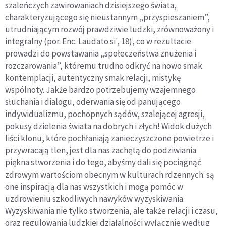
szaleńczych zawirowaniach dzisiejszego świata,
charakteryzującego się nieustannym „przyspieszaniem”,
utrudniającym rozwój prawdziwie ludzki, zrównoważony i
integralny (por. Enc. Laudato si', 18), co w rezultacie
prowadzi do powstawania „społeczeństwa znużenia i
rozczarowania”, któremu trudno odkryć na nowo smak
kontemplacji, autentyczny smak relacji, mistykę
wspólnoty. Jakże bardzo potrzebujemy wzajemnego
słuchania i dialogu, oderwania się od panującego
indywidualizmu, pochopnych sądów, szalejącej agresji,
pokusy dzielenia świata na dobrych i złych! Widok dużych
liści klonu, które pochłaniają zanieczyszczone powietrze i
przywracają tlen, jest dla nas zachętą do podziwiania
piękna stworzenia i do tego, abyśmy dali się pociągnąć
zdrowym wartościom obecnym w kulturach rdzennych: są
one inspiracją dla nas wszystkich i mogą pomóc w
uzdrowieniu szkodliwych nawyków wyzyskiwania.
Wyzyskiwania nie tylko stworzenia, ale także relacji i czasu,
oraz regulowania ludzkiej działalności wyłącznie według