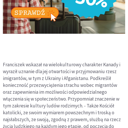
Franciszek wskazał na wielokulturowy charakter Kanady i
wyraził uznanie dla jej otwartości w przyjmowaniu rzesz
imigrantów, w tym z Ukrainy i Afganistanu. Podkreślił
konieczność przezwyciężenia strachu wobec migrantów
oraz zapewnienia im możliwości odpowiedzialnego
włączenia się w społeczeństwo. Przypomniał znaczenie w
tym zakresie kultury ludów rodzimych. - Także Kościół
katolicki, ze swoim wymiarem powszechnym i troską o
najsłabszych, ze swoją, zgodną z prawem, służbą na rzecz
życia ludzkiego na każdym jego etapie, od poczęcia do