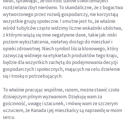
świat, sprawiając, że obfitość darów stworzenia jest
rozdzielana zbyt nierówno. To skandaliczne, że z bogactwa
wytworzonego przez rozwój gospodarczy, nie korzystają
wszystkie grupy społeczne. I smutne jest to, że właśnie
wśród tubylców często widzimy liczne wskaźniki ubóstwa,
z którymi wiążą się inne negatywne dane, takie jak: niski
poziom wykształcenia, niełatwy dostęp do mieszkań i
opieki zdrowotnej. Niech symbol liścia klonowego, który
zazwyczaj widnieje na etykietach produktów tego kraju,
będzie dla wszystkich zachętą do podejmowania decyzji
gospodarczych i społecznych, mających na celu dzielenie
się i troskę o potrzebujących.
To właśnie pracując wspólnie, razem, można stawić czoła
dzisiejszym pilnym wyzwaniom. Dziękuję wam za
gościnność, uwagę i szacunek, i mówię wam ze szczerym
uczuciem, że Kanada i jej mieszkańcy są naprawdę w moim
sercu.