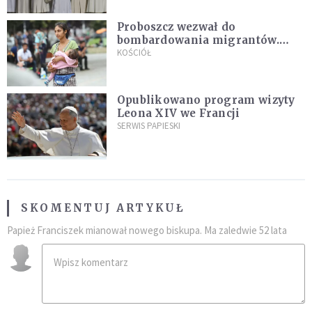
Proboszcz wezwał do
bombardowania migrantów.
"Masowy ogień przeciwko
KOŚCIÓŁ
najeźdźcom!"
Opublikowano program wizyty
Leona XIV we Francji
SERWIS PAPIESKI
SKOMENTUJ ARTYKUŁ
Papież Franciszek mianował nowego biskupa. Ma zaledwie 52 lata