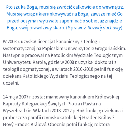
Kto szuka Boga, musi się zwrócić całkowicie do wewnątrz.
Musi się wciąż ukierunkowywać na Boga, zawsze mieć Go
przed oczyma i wytrwale zapominać o sobie, aż znajdzie
Boga, swój prawdziwy skarb. (Sprawdź:
Rozwój duchowy
)
W 2003 r. uzyskał licencjat kanoniczny z teologii
systematycznej na Papieskim Uniwersytecie Gregoriańskim.
Następnie pracował na Katolickim Wydziale Teologicznym
Uniwersytetu Karola, gdzie w 2008 r. uzyskał doktorat z
teologii dogmatycznej, a w latach 2010-2018 pełnił funkcję
dziekana Katolickiego Wydziału Teologicznego na tej
uczelni.
14 maja 2007 r. został mianowany kanonikiem Królewskiej
Kapituły Kolegiackiej Świętych Piotra i Pawła na
Wyszehradzie. W latach 2018-2022 pełnił funkcję dziekana i
proboszcza parafii rzymskokatolickiej Hradec Králové -
Nový Hradec Králové. Obecnie pełni funkcję rektora