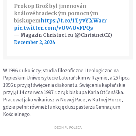
Prokop Brož byl jmenován
královéhradeckým pomocným
biskupem
https://t.co/1TyvYXWacr
pic.twitter.com/vU94UvFPQs
— Magazín Christnet.eu (@ChristnetCZ)
December 2, 2024
W 1996 r. ukończył studia filozoficzne i teologiczne na
Papieskim Uniwersytecie Laterańskim w Rzymie, a 25 lipca
1996 r. przyjął święcenia diakonatu. Święcenia kapłańskie
przyjął 14 czerwca 1997 r. z rąk biskupa Karla Otčenáška.
Pracował jako wikariusz w Nowej Pace, w Kutnej Horze,
gdzie pełnił również funkcję duszpasterza Gimnazjum
Kościelnego.
DEON.PL POLECA