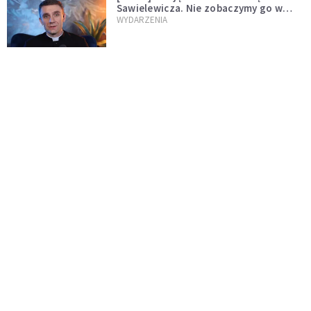
Sawielewicza. Nie zobaczymy go w
mediach
WYDARZENIA