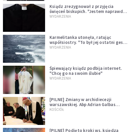
Ksiądz zrezygnował z przyjęcia
święceń biskupich. "Jestem naprawdę
niegodny"
WYDARZENIA
Karmelitanka utonęła, ratując
współsiostry. "To był jej ostatni gest
miłości"
WYDARZENIA
Śpiewający ksiądz podbija internet.
"Chcę go na swoim ślubie"
WYDARZENIA
[PILNE] Zmiany w archidiecezji
warszawskiej. Abp Adrian Galbas
wręczył dekrety nowym proboszczom
KOŚCIÓŁ
[PILNE] Podjęto kroki ws. księdza