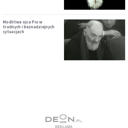
Modlitwa ojca Pio w
trudnych i beznadziejnych
sytuacjach