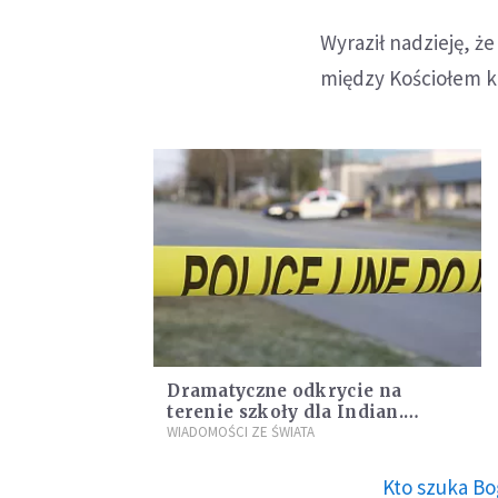
Wyraził nadzieję, ż
między Kościołem ka
Dramatyczne odkrycie na
terenie szkoły dla Indian.
Znaleziono szczątki 215 dzieci
WIADOMOŚCI ZE ŚWIATA
Kto szuka Bo