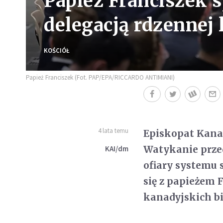
Papież Franciszek s
delegacją rdzennej
KOŚCIÓŁ
Papież Franciszek (Fot. PAP/EPA/RICCARDO ANTIMIANI)
4 lata temu
Episkopat Kanad
Watykanie przed
KAI/dm
ofiary systemu 
się z papieżem 
kanadyjskich b