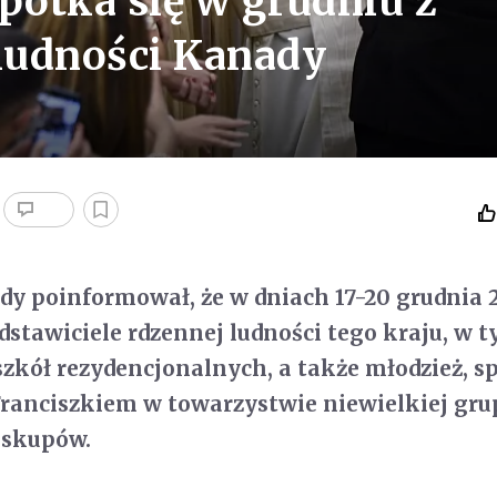
potka się w grudniu z
 ludności Kanady
y poinformował, że w dniach 17-20 grudnia 20
stawiciele rdzennej ludności tego kraju, w 
szkół rezydencjonalnych, a także młodzież, s
Franciszkiem w towarzystwie niewielkiej gru
iskupów.