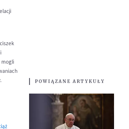
lacji
ciszek
i
 mogli
iwaniach
.
POWIĄZANE ARTYKUŁY
ciąż