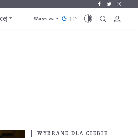
11
°
cej
Warszawa
WYBRANE DLA CIEBIE