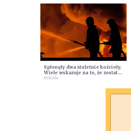
Spłonęły dwa stuletnie kościoły.
Wiele wskazuje na to, że zostały
podpalone
KOŚCIÓŁ