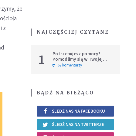
erzymy, że
ościoła
i z
NAJCZĘŚCIEJ CZYTANE
nd
Potrzebujesz pomocy?
1
Pomodlimy się w Twojej
intencji
62 komentarzy
BĄDŹ NA BIEŻĄCO
ŚLEDŹ NAS NA FACEBOOKU
ŚLEDŹ NAS NA TWITTERZE