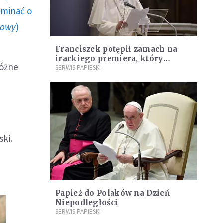
ominać o
howy
)
Franciszek potępił zamach na
irackiego premiera, który
różne
przeżył atak dronów
SERWIS PAPIESKI
ski.
Papież do Polaków na Dzień
Niepodległości
SERWIS PAPIESKI