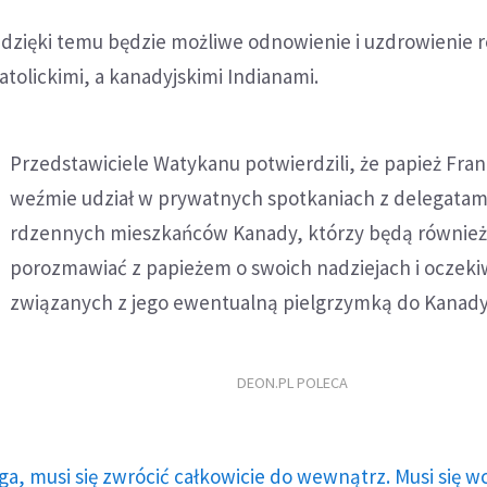
e dzięki temu będzie możliwe odnowienie i uzdrowienie re
tolickimi, a kanadyjskimi Indianami.
Przedstawiciele Watykanu potwierdzili, że papież Fran
weźmie udział w prywatnych spotkaniach z delegatam
rdzennych mieszkańców Kanady, którzy będą również
porozmawiać z papieżem o swoich nadziejach i oczek
związanych z jego ewentualną pielgrzymką do Kanady
DEON.PL POLECA
ga, musi się zwrócić całkowicie do wewnątrz. Musi się w