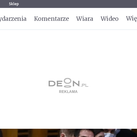
g
Sklep
Wię
darzenia
Komentarze
Wiara
Wideo