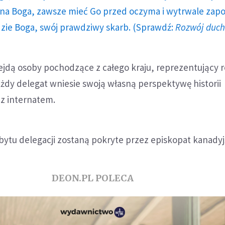
a Boga, zawsze mieć Go przed oczyma i wytrwale zap
dzie Boga, swój prawdziwy skarb. (Sprawdź:
Rozwój duc
ejdą osoby pochodzące z całego kraju, reprezentujący 
Każdy delegat wniesie swoją własną perspektywę historii
 z internatem.
bytu delegacji zostaną pokryte przez episkopat kanadyj
DEON.PL POLECA