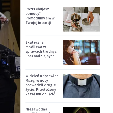
Potrzebujesz
pomocy?
Pomodlimy się w
Twojej intencji
Skuteczna
modlitwa w
sprawach trudnych
i beznadziejnych
W dzień odprawiał
Mszę, w nocy
prowadził drugie
życie. Przełożony
kazał mu opuścić
zakon
Niezawodna