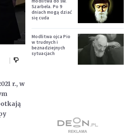
modlitwa do św.
Szarbela. Po 9
dniach mogą dziać
się cuda
Modlitwa ojca Pio
w trudnych i
beznadziejnych
sytuacjach
21 r., w
tym
potkają
py