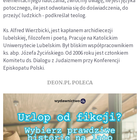
elementach jego nauczania, zwróćmy uwagę, ile jest języka
potocznego, ile jest odwołania się do doświadczenia, do
przeżyć ludzkich - podkreślał teolog.
Ks. Alfred Wierzbicki, jest kapłanem archidiecezji
lubelskiej, filozofem i poetą. Pracuje na Katolickim
Uniwersytecie Lubelskim. Był bliskim współpracownikiem
ks. abp. Józefa Życińskiego. Od 2006 roku jest członkiem
Komitetu ds. Dialogu z Judaizmem przy Konferencji
Episkopatu Polski.
DEON.PL POLECA