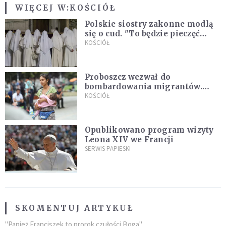
WIĘCEJ W:
KOŚCIÓŁ
Polskie siostry zakonne modlą
się o cud. "To będzie pieczęć
Pana Boga dla naszej wiary"
KOŚCIÓŁ
Proboszcz wezwał do
bombardowania migrantów.
"Masowy ogień przeciwko
KOŚCIÓŁ
najeźdźcom!"
Opublikowano program wizyty
Leona XIV we Francji
SERWIS PAPIESKI
SKOMENTUJ ARTYKUŁ
"Papież Franciszek to prorok czułości Boga"