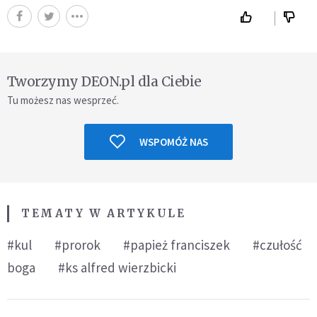
Tworzymy DEON.pl dla Ciebie
Tu możesz nas wesprzeć.
WSPOMÓŻ NAS
TEMATY W ARTYKULE
#kul
#prorok
#papież franciszek
#czułość
boga
#ks alfred wierzbicki