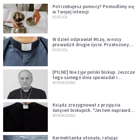
Potrzebujesz pomocy? Pomodlimy się
w Twojej intencji
KOŚCIÓŁ
W dzień odprawiał Mszę, w nocy
prowadził drugie życie. Przełożony
kazał mu opuścić zakon
KOŚCIÓŁ
[PILNE] Nie żyje polski biskup. Jeszcze
tego samego dnia spowiadał i
sprawował Mszę świętą
WYDARZENIA
Ksiądz zrezygnował z przyjęcia
święceń biskupich. "Jestem naprawdę
niegodny"
WYDARZENIA
Karmelitanka utonęła, ratując