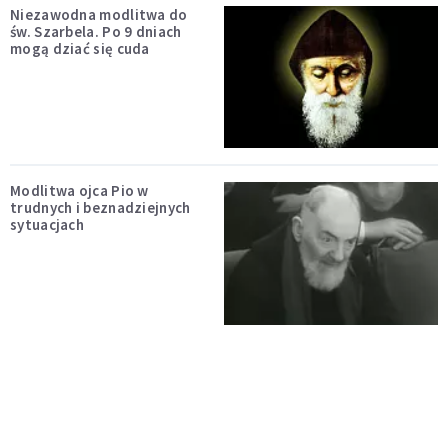
Niezawodna modlitwa do
św. Szarbela. Po 9 dniach
mogą dziać się cuda
Modlitwa ojca Pio w
trudnych i beznadziejnych
sytuacjach