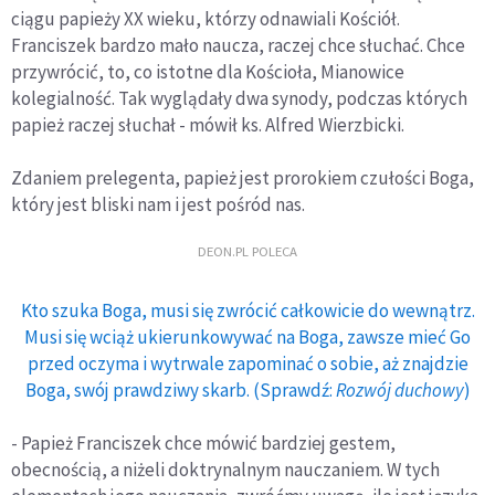
ciągu papieży XX wieku, którzy odnawiali Kościół.
Franciszek bardzo mało naucza, raczej chce słuchać. Chce
przywrócić, to, co istotne dla Kościoła, Mianowice
kolegialność. Tak wyglądały dwa synody, podczas których
papież raczej słuchał - mówił ks. Alfred Wierzbicki.
Zdaniem prelegenta, papież jest prorokiem czułości Boga,
który jest bliski nam i jest pośród nas.
DEON.PL POLECA
Kto szuka Boga, musi się zwrócić całkowicie do wewnątrz.
Musi się wciąż ukierunkowywać na Boga, zawsze mieć Go
przed oczyma i wytrwale zapominać o sobie, aż znajdzie
Boga, swój prawdziwy skarb. (Sprawdź:
Rozwój duchowy
)
- Papież Franciszek chce mówić bardziej gestem,
obecnością, a niżeli doktrynalnym nauczaniem. W tych