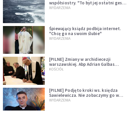
współsiostry. "To był jej ostatni gest
miłości"
WYDARZENIA
Śpiewający ksiądz podbija internet.
"Chcę go na swoim ślubie"
WYDARZENIA
[PILNE] Zmiany w archidiecezji
warszawskiej. Abp Adrian Galbas
wręczył dekrety nowym proboszczom
KOŚCIÓŁ
[PILNE] Podjęto kroki ws. księdza
Sawielewicza. Nie zobaczymy go w
mediach
WYDARZENIA