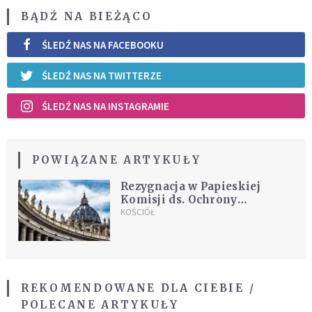
BĄDŹ NA BIEŻĄCO
ŚLEDŹ NAS NA FACEBOOKU
ŚLEDŹ NAS NA TWITTERZE
ŚLEDŹ NAS NA INSTAGRAMIE
POWIĄZANE ARTYKUŁY
Rezygnacja w Papieskiej
Komisji ds. Ochrony
Małoletnich
KOŚCIÓŁ
REKOMENDOWANE DLA CIEBIE /
POLECANE ARTYKUŁY