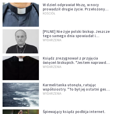
W dzień odprawiał Mszę, w nocy
prowadził drugie życie. Przełożony
kazał mu opuścić zakon
KOŚCIÓŁ
[PILNE] Nie żyje polski biskup. Jeszcze
tego samego dnia spowiadał i
sprawował Mszę świętą
WYDARZENIA
Ksiądz zrezygnował z przyjęcia
święceń biskupich. "Jestem naprawdę
niegodny"
WYDARZENIA
Karmelitanka utonęła, ratując
współsiostry. "To był jej ostatni gest
miłości"
WYDARZENIA
Śpiewający ksiądz podbija internet.