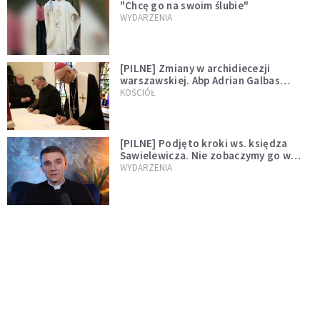
"Chcę go na swoim ślubie"
WYDARZENIA
[PILNE] Zmiany w archidiecezji
warszawskiej. Abp Adrian Galbas
wręczył dekrety nowym proboszczom
KOŚCIÓŁ
[PILNE] Podjęto kroki ws. księdza
Sawielewicza. Nie zobaczymy go w
mediach
WYDARZENIA