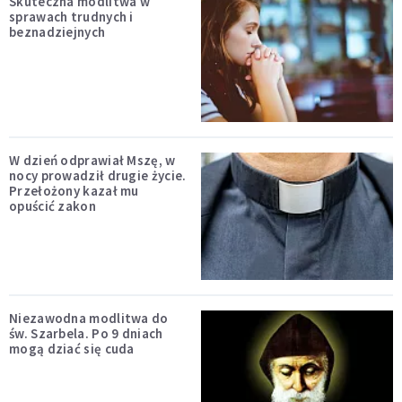
Skuteczna modlitwa w
sprawach trudnych i
beznadziejnych
W dzień odprawiał Mszę, w
nocy prowadził drugie życie.
Przełożony kazał mu
opuścić zakon
Niezawodna modlitwa do
św. Szarbela. Po 9 dniach
mogą dziać się cuda