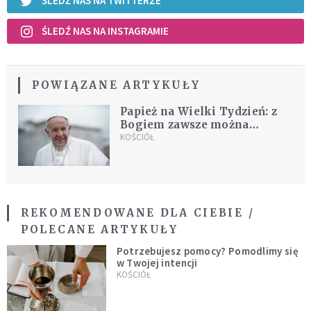
ŚLEDŹ NAS NA TWITTERZE
ŚLEDŹ NAS NA INSTAGRAMIE
POWIĄZANE ARTYKUŁY
Papież na Wielki Tydzień: z
Bogiem zawsze można
powrócić do życia
KOŚCIÓŁ
REKOMENDOWANE DLA CIEBIE /
POLECANE ARTYKUŁY
Potrzebujesz pomocy? Pomodlimy się
w Twojej intencji
KOŚCIÓŁ