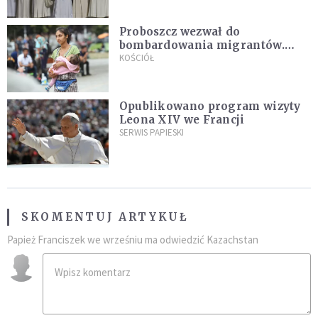
Proboszcz wezwał do
bombardowania migrantów.
"Masowy ogień przeciwko
KOŚCIÓŁ
najeźdźcom!"
Opublikowano program wizyty
Leona XIV we Francji
SERWIS PAPIESKI
SKOMENTUJ ARTYKUŁ
Papież Franciszek we wrześniu ma odwiedzić Kazachstan