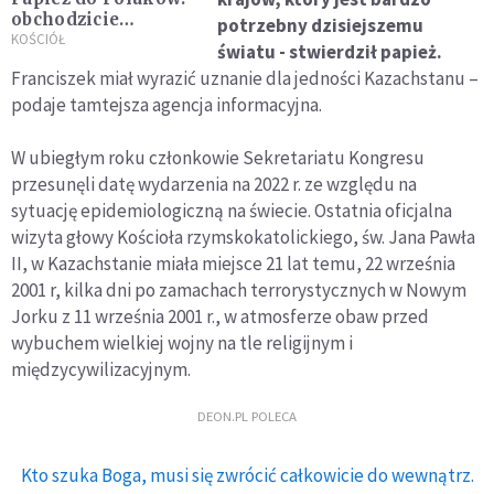
obchodzicie
potrzebny dzisiejszemu
Wielkanoc w sposób
KOŚCIÓŁ
światu - stwierdził papież.
szczególny, razem z
Franciszek miał wyrazić uznanie dla jedności Kazachstanu –
gośćmi z Ukrainy
podaje tamtejsza agencja informacyjna.
W ubiegłym roku członkowie Sekretariatu Kongresu
przesunęli datę wydarzenia na 2022 r. ze względu na
sytuację epidemiologiczną na świecie. Ostatnia oficjalna
wizyta głowy Kościoła rzymskokatolickiego, św. Jana Pawła
II, w Kazachstanie miała miejsce 21 lat temu, 22 września
2001 r, kilka dni po zamachach terrorystycznych w Nowym
Jorku z 11 września 2001 r., w atmosferze obaw przed
wybuchem wielkiej wojny na tle religijnym i
międzycywilizacyjnym.
DEON.PL POLECA
Kto szuka Boga, musi się zwrócić całkowicie do wewnątrz.