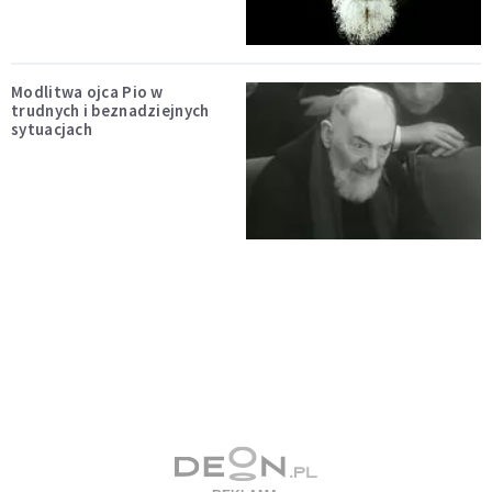
Modlitwa ojca Pio w
trudnych i beznadziejnych
sytuacjach