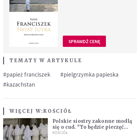
SPRAWDŹ CENĘ
TEMATY W ARTYKULE
#papież franciszek
#pielgrzymka papieska
#kazachstan
WIĘCEJ W:
KOŚCIÓŁ
Polskie siostry zakonne modlą
się o cud. "To będzie pieczęć
Pana Boga dla naszej wiary"
KOŚCIÓŁ