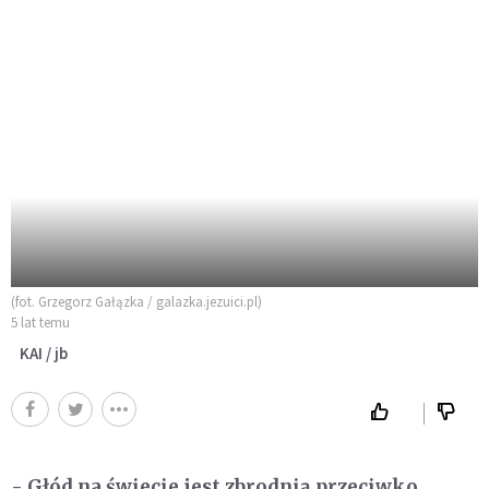
(fot. Grzegorz Gałązka / galazka.jezuici.pl)
5 lat temu
KAI / jb
- Głód na świecie jest zbrodnią przeciwko