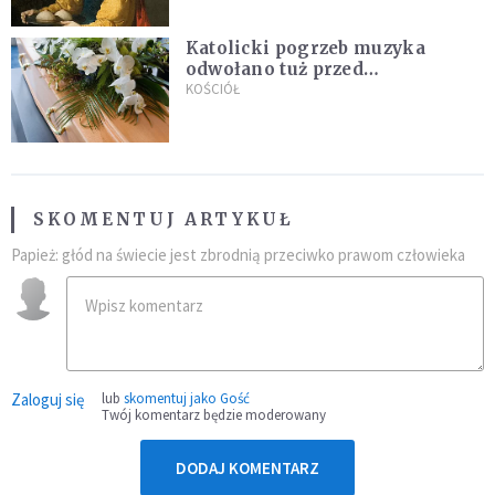
Katolicki pogrzeb muzyka
odwołano tuż przed
uroczystością. Powodem była
KOŚCIÓŁ
przynależność do masonerii
SKOMENTUJ ARTYKUŁ
Papież: głód na świecie jest zbrodnią przeciwko prawom człowieka
Zaloguj się
lub
skomentuj jako Gość
Twój komentarz będzie moderowany
DODAJ KOMENTARZ