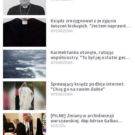
Ksiądz zrezygnował z przyjęcia
święceń biskupich. "Jestem naprawdę
niegodny"
WYDARZENIA
Karmelitanka utonęła, ratując
współsiostry. "To był jej ostatni gest
miłości"
WYDARZENIA
Śpiewający ksiądz podbija internet.
"Chcę go na swoim ślubie"
WYDARZENIA
[PILNE] Zmiany w archidiecezji
warszawskiej. Abp Adrian Galbas
wręczył dekrety nowym proboszczom
KOŚCIÓŁ