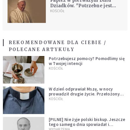
Papież w pierwszym Dniu
Dziadków. "Potrzebne jest
przymierze między młodymi i
KOŚCIÓŁ
starszymi"
REKOMENDOWANE DLA CIEBIE /
POLECANE ARTYKUŁY
Potrzebujesz pomocy? Pomodlimy się
w Twojej intencji
KOŚCIÓŁ
W dzień odprawiał Mszę, w nocy
prowadził drugie życie. Przełożony
kazał mu opuścić zakon
KOŚCIÓŁ
[PILNE] Nie żyje polski biskup. Jeszcze
tego samego dnia spowiadał i
sprawował Mszę świętą
WYDARZENIA