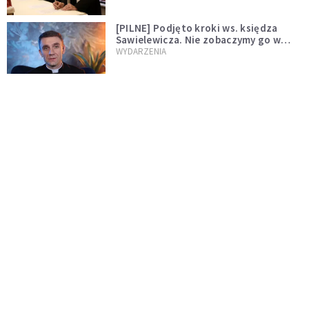
[PILNE] Podjęto kroki ws. księdza
Sawielewicza. Nie zobaczymy go w
mediach
WYDARZENIA