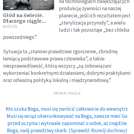
na technologiach zwiększających
produkcję żywności na naszej
planecie, jeśli ich rezultatem jest
Głód na świecie.
Dlaczego ciągle
„sterylizacja przyrody”, a wielu
wzrasta?
KOŚCIÓŁ
ludzi i tak pozostaje „bez chleba
powszedniego”.
Sytuacja ta „stanowi prawdziwe zgorszenie, zbrodnię
łamiącą podstawowe prawa człowieka”, a także
niesprawiedliwość, którą wszyscy „są zobowiązani
wykorzeniać konkretnymi działaniami, dobrymi praktykami
oraz odważną polityką lokalną i międzynarodową”.
DEON.PL POLECA
Kto szuka Boga, musi się zwrócić całkowicie do wewnątrz.
Musi się wciąż ukierunkowywać na Boga, zawsze mieć Go
przed oczyma i wytrwale zapominać o sobie, aż znajdzie
Boga, swój prawdziwy skarb. (Sprawdź:
Rozwój duchowy
)