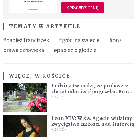
SPRAWDŹ CENĘ
TEMATY W ARTYKULE
#papież franciszek
#głód na świecie
#onz
prawa człowieka
#papież o głodzie
WIĘCEJ W:
KOŚCIÓŁ
Rodzina twierdzi, że proboszcz
chciał odmówić pogrzebu. Kuria
zapowiada wyjaśnienia
KOŚCIÓŁ
Leon XIV: W św. Agacie widzimy
zwycięstwo miłości nad śmiercią
KOŚCIÓŁ