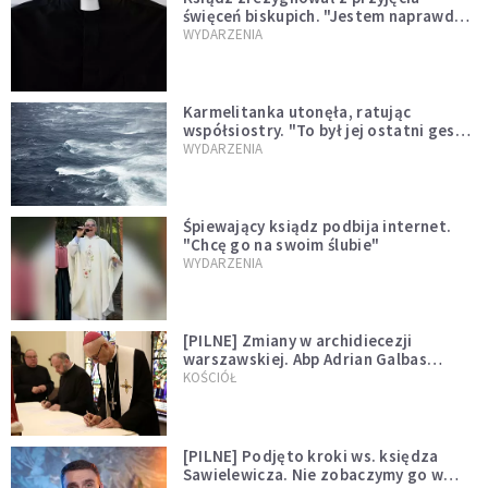
święceń biskupich. "Jestem naprawdę
niegodny"
WYDARZENIA
Karmelitanka utonęła, ratując
współsiostry. "To był jej ostatni gest
miłości"
WYDARZENIA
Śpiewający ksiądz podbija internet.
"Chcę go na swoim ślubie"
WYDARZENIA
[PILNE] Zmiany w archidiecezji
warszawskiej. Abp Adrian Galbas
wręczył dekrety nowym proboszczom
KOŚCIÓŁ
[PILNE] Podjęto kroki ws. księdza
Sawielewicza. Nie zobaczymy go w