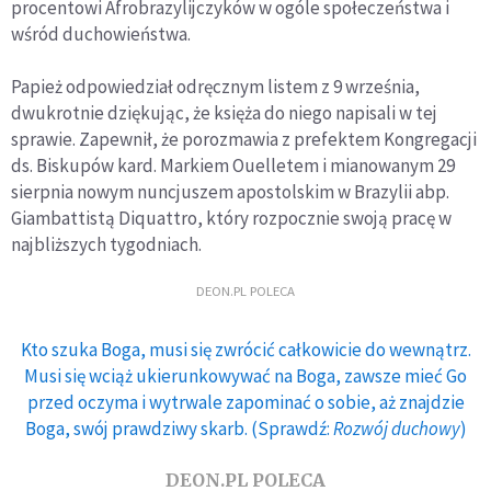
procentowi Afrobrazylijczyków w ogóle społeczeństwa i
wśród duchowieństwa.
Papież odpowiedział odręcznym listem z 9 września,
dwukrotnie dziękując, że księża do niego napisali w tej
sprawie. Zapewnił, że porozmawia z prefektem Kongregacji
ds. Biskupów kard. Markiem Ouelletem i mianowanym 29
sierpnia nowym nuncjuszem apostolskim w Brazylii abp.
Giambattistą Diquattro, który rozpocznie swoją pracę w
najbliższych tygodniach.
DEON.PL POLECA
Kto szuka Boga, musi się zwrócić całkowicie do wewnątrz.
Musi się wciąż ukierunkowywać na Boga, zawsze mieć Go
przed oczyma i wytrwale zapominać o sobie, aż znajdzie
Boga, swój prawdziwy skarb. (Sprawdź:
Rozwój duchowy
)
DEON.PL POLECA