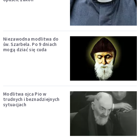
Niezawodna modlitwa do
św. Szarbela. Po 9 dniach
mogą dziać się cuda
Modlitwa ojca Pio w
trudnych i beznadziejnych
sytuacjach