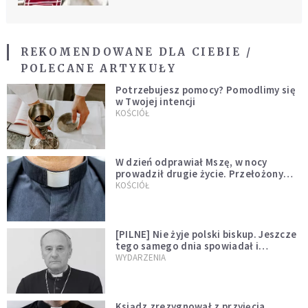
REKOMENDOWANE DLA CIEBIE /
POLECANE ARTYKUŁY
Potrzebujesz pomocy? Pomodlimy się
w Twojej intencji
KOŚCIÓŁ
W dzień odprawiał Mszę, w nocy
prowadził drugie życie. Przełożony
kazał mu opuścić zakon
KOŚCIÓŁ
[PILNE] Nie żyje polski biskup. Jeszcze
tego samego dnia spowiadał i
sprawował Mszę świętą
WYDARZENIA
Ksiądz zrezygnował z przyjęcia