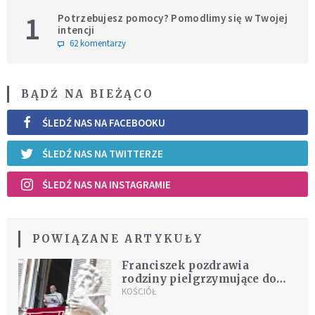
1
Potrzebujesz pomocy? Pomodlimy się w Twojej
intencji
62 komentarzy
BĄDŹ NA BIEŻĄCO
ŚLEDŹ NAS NA FACEBOOKU
ŚLEDŹ NAS NA TWITTERZE
ŚLEDŹ NAS NA INSTAGRAMIE
POWIĄZANE ARTYKUŁY
Franciszek pozdrawia
rodziny pielgrzymujące do
Pompei i Loreto
KOŚCIÓŁ