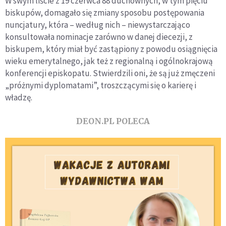
W swym liście z 19 czerwca 88 duchownych, w tym pięciu
biskupów, domagało się zmiany sposobu postępowania
nuncjatury, która – według nich – niewystarczająco
konsultowała nominacje zarówno w danej diecezji, z
biskupem, który miał być zastąpiony z powodu osiągnięcia
wieku emerytalnego, jak też z regionalną i ogólnokrajową
konferencji episkopatu. Stwierdzili oni, że są już zmęczeni
„próżnymi dyplomatami”, troszczącymi się o karierę i
władzę.
DEON.PL POLECA