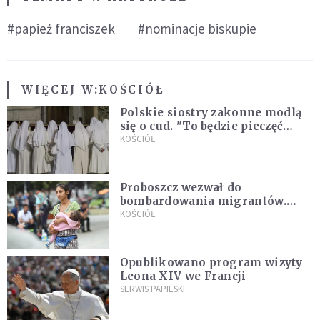
#papież franciszek
#nominacje biskupie
WIĘCEJ W:
KOŚCIÓŁ
Polskie siostry zakonne modlą
się o cud. "To będzie pieczęć
Pana Boga dla naszej wiary"
KOŚCIÓŁ
Proboszcz wezwał do
bombardowania migrantów.
"Masowy ogień przeciwko
KOŚCIÓŁ
najeźdźcom!"
Opublikowano program wizyty
Leona XIV we Francji
SERWIS PAPIESKI