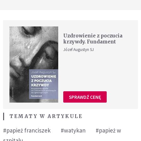
Uzdrowienie z poczucia
krzywdy. Fundament
Józef Augustyn SJ
SPRAWDŹ CENĘ
TEMATY W ARTYKULE
#papież franciszek
#watykan
#papież w
szpitalu