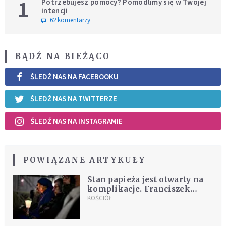
1
Potrzebujesz pomocy? Pomodlimy się w Twojej
intencji
62 komentarzy
BĄDŹ NA BIEŻĄCO
ŚLEDŹ NAS NA FACEBOOKU
ŚLEDŹ NAS NA TWITTERZE
ŚLEDŹ NAS NA INSTAGRAMIE
POWIĄZANE ARTYKUŁY
Stan papieża jest otwarty na
komplikacje. Franciszek
kontynuuje tlenoterapię i
KOŚCIÓŁ
ćwiczenia oddechowe