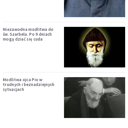
Niezawodna modlitwa do
św. Szarbela. Po 9 dniach
mogą dziać się cuda
Modlitwa ojca Pio w
trudnych i beznadziejnych
sytuacjach