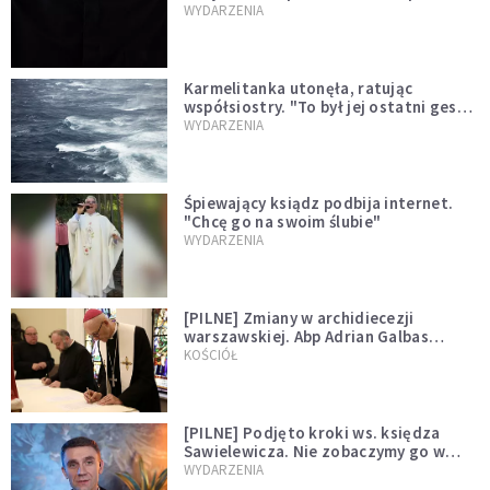
niegodny"
WYDARZENIA
Karmelitanka utonęła, ratując
współsiostry. "To był jej ostatni gest
miłości"
WYDARZENIA
Śpiewający ksiądz podbija internet.
"Chcę go na swoim ślubie"
WYDARZENIA
[PILNE] Zmiany w archidiecezji
warszawskiej. Abp Adrian Galbas
wręczył dekrety nowym proboszczom
KOŚCIÓŁ
[PILNE] Podjęto kroki ws. księdza
Sawielewicza. Nie zobaczymy go w
mediach
WYDARZENIA