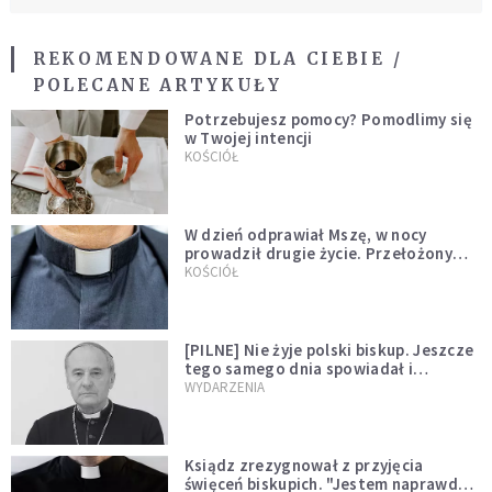
REKOMENDOWANE DLA CIEBIE /
POLECANE ARTYKUŁY
Potrzebujesz pomocy? Pomodlimy się
w Twojej intencji
KOŚCIÓŁ
W dzień odprawiał Mszę, w nocy
prowadził drugie życie. Przełożony
kazał mu opuścić zakon
KOŚCIÓŁ
[PILNE] Nie żyje polski biskup. Jeszcze
tego samego dnia spowiadał i
sprawował Mszę świętą
WYDARZENIA
Ksiądz zrezygnował z przyjęcia
święceń biskupich. "Jestem naprawdę