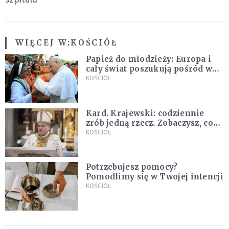
WIĘCEJ W:
KOŚCIÓŁ
Papież do młodzieży: Europa i
cały świat poszukują pośród was
nowych świętych
KOŚCIÓŁ
Kard. Krajewski: codziennie
zrób jedną rzecz. Zobaczysz, co
stanie się z twoim życiem
KOŚCIÓŁ
Potrzebujesz pomocy?
Pomodlimy się w Twojej intencji
KOŚCIÓŁ