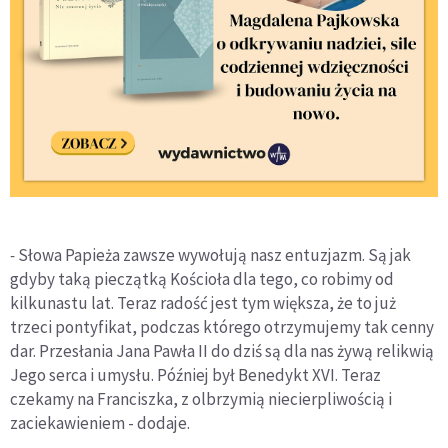
-
Słowa Papieża zawsze wywołują nasz entuzjazm. Są jak
gdyby taką pieczątką Kościoła dla tego, co robimy od
kilkunastu lat. Teraz radość jest tym większa, że to już
trzeci pontyfikat, podczas którego otrzymujemy tak cenny
dar. Przesłania Jana Pawła II do dziś są dla nas żywą relikwią
Jego serca i umysłu. Później był Benedykt XVI. Teraz
czekamy na Franciszka, z olbrzymią niecierpliwością i
zaciekawieniem - dodaje.