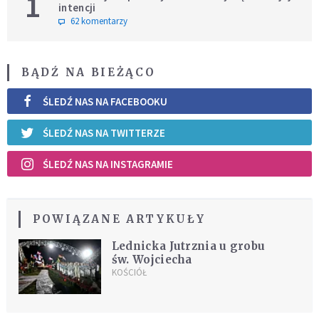
1
intencji
62 komentarzy
BĄDŹ NA BIEŻĄCO
ŚLEDŹ NAS NA FACEBOOKU
ŚLEDŹ NAS NA TWITTERZE
ŚLEDŹ NAS NA INSTAGRAMIE
POWIĄZANE ARTYKUŁY
Lednicka Jutrznia u grobu
św. Wojciecha
KOŚCIÓŁ