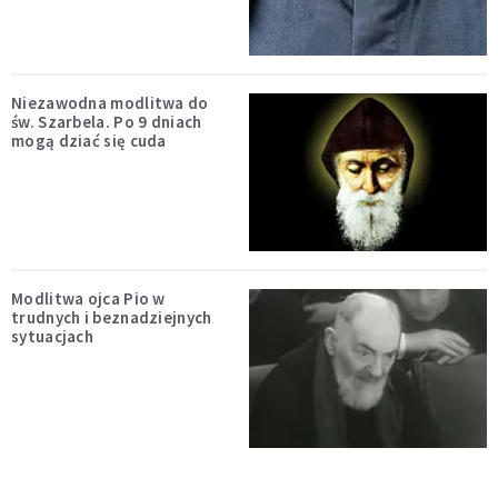
Niezawodna modlitwa do
św. Szarbela. Po 9 dniach
mogą dziać się cuda
Modlitwa ojca Pio w
trudnych i beznadziejnych
sytuacjach