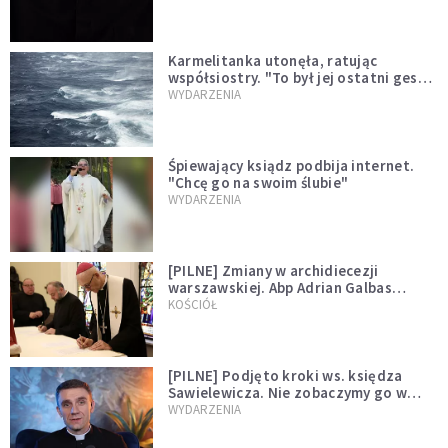
Karmelitanka utonęła, ratując
współsiostry. "To był jej ostatni gest
miłości"
WYDARZENIA
Śpiewający ksiądz podbija internet.
"Chcę go na swoim ślubie"
WYDARZENIA
[PILNE] Zmiany w archidiecezji
warszawskiej. Abp Adrian Galbas
wręczył dekrety nowym proboszczom
KOŚCIÓŁ
[PILNE] Podjęto kroki ws. księdza
Sawielewicza. Nie zobaczymy go w
mediach
WYDARZENIA