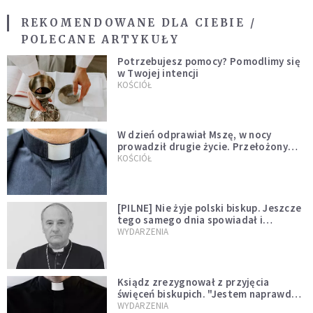
REKOMENDOWANE DLA CIEBIE /
POLECANE ARTYKUŁY
Potrzebujesz pomocy? Pomodlimy się
w Twojej intencji
KOŚCIÓŁ
W dzień odprawiał Mszę, w nocy
prowadził drugie życie. Przełożony
kazał mu opuścić zakon
KOŚCIÓŁ
[PILNE] Nie żyje polski biskup. Jeszcze
tego samego dnia spowiadał i
sprawował Mszę świętą
WYDARZENIA
Ksiądz zrezygnował z przyjęcia
święceń biskupich. "Jestem naprawdę
niegodny"
WYDARZENIA