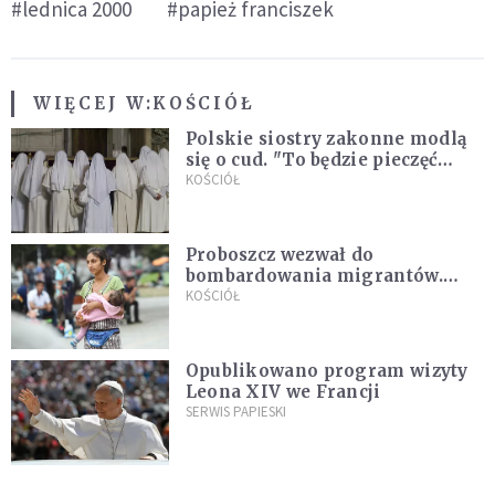
#lednica 2000
#papież franciszek
WIĘCEJ W:
KOŚCIÓŁ
Polskie siostry zakonne modlą
się o cud. "To będzie pieczęć
Pana Boga dla naszej wiary"
KOŚCIÓŁ
Proboszcz wezwał do
bombardowania migrantów.
"Masowy ogień przeciwko
KOŚCIÓŁ
najeźdźcom!"
Opublikowano program wizyty
Leona XIV we Francji
SERWIS PAPIESKI