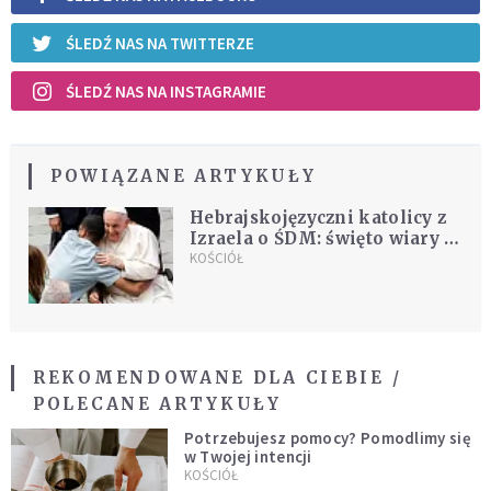
ŚLEDŹ NAS NA TWITTERZE
ŚLEDŹ NAS NA INSTAGRAMIE
POWIĄZANE ARTYKUŁY
Hebrajskojęzyczni katolicy z
Izraela o ŚDM: święto wiary i
braterstwa
KOŚCIÓŁ
REKOMENDOWANE DLA CIEBIE /
POLECANE ARTYKUŁY
Potrzebujesz pomocy? Pomodlimy się
w Twojej intencji
KOŚCIÓŁ