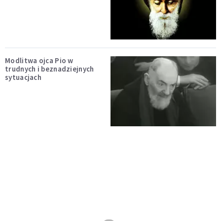
Modlitwa ojca Pio w
trudnych i beznadziejnych
sytuacjach