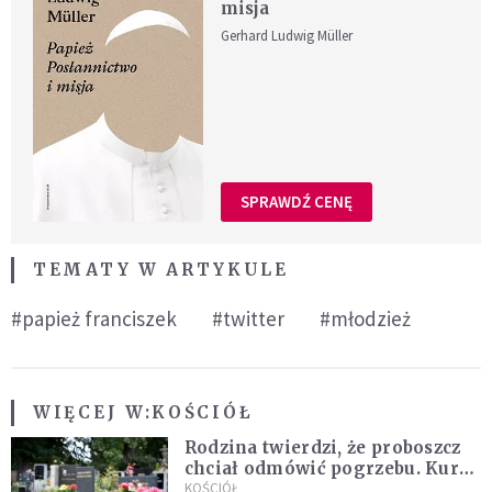
misja
Gerhard Ludwig Müller
SPRAWDŹ CENĘ
TEMATY W ARTYKULE
#papież franciszek
#twitter
#młodzież
WIĘCEJ W:
KOŚCIÓŁ
Rodzina twierdzi, że proboszcz
chciał odmówić pogrzebu. Kuria
zapowiada wyjaśnienia
KOŚCIÓŁ