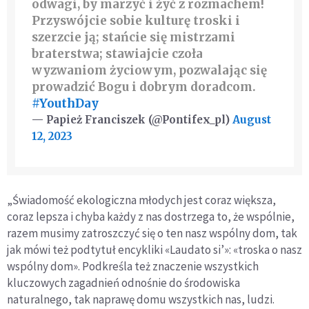
odwagi, by marzyć i żyć z rozmachem!
Przyswójcie sobie kulturę troski i
szerzcie ją; stańcie się mistrzami
braterstwa; stawiajcie czoła
wyzwaniom życiowym, pozwalając się
prowadzić Bogu i dobrym doradcom.
#YouthDay
— Papież Franciszek (@Pontifex_pl)
August
12, 2023
„Świadomość ekologiczna młodych jest coraz większa,
coraz lepsza i chyba każdy z nas dostrzega to, że wspólnie,
razem musimy zatroszczyć się o ten nasz wspólny dom, tak
jak mówi też podtytuł encykliki «Laudato si’»: «troska o nasz
wspólny dom». Podkreśla też znaczenie wszystkich
kluczowych zagadnień odnośnie do środowiska
naturalnego, tak naprawę domu wszystkich nas, ludzi.