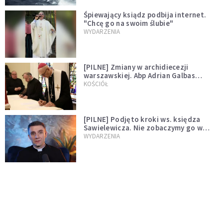
Śpiewający ksiądz podbija internet.
"Chcę go na swoim ślubie"
WYDARZENIA
[PILNE] Zmiany w archidiecezji
warszawskiej. Abp Adrian Galbas
wręczył dekrety nowym proboszczom
KOŚCIÓŁ
[PILNE] Podjęto kroki ws. księdza
Sawielewicza. Nie zobaczymy go w
mediach
WYDARZENIA