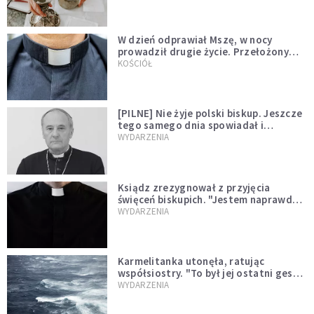
W dzień odprawiał Mszę, w nocy
prowadził drugie życie. Przełożony
kazał mu opuścić zakon
KOŚCIÓŁ
[PILNE] Nie żyje polski biskup. Jeszcze
tego samego dnia spowiadał i
sprawował Mszę świętą
WYDARZENIA
Ksiądz zrezygnował z przyjęcia
święceń biskupich. "Jestem naprawdę
niegodny"
WYDARZENIA
Karmelitanka utonęła, ratując
współsiostry. "To był jej ostatni gest
miłości"
WYDARZENIA