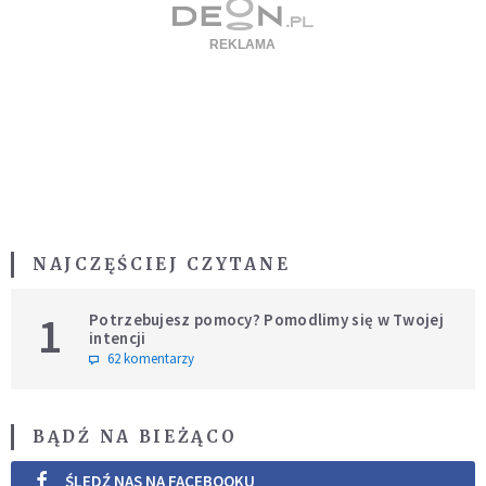
NAJCZĘŚCIEJ CZYTANE
1
Potrzebujesz pomocy? Pomodlimy się w Twojej
intencji
62 komentarzy
BĄDŹ NA BIEŻĄCO
ŚLEDŹ NAS NA FACEBOOKU