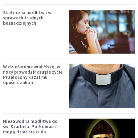
Skuteczna modlitwa w
sprawach trudnych i
beznadziejnych
W dzień odprawiał Mszę, w
nocy prowadził drugie życie.
Przełożony kazał mu
opuścić zakon
Niezawodna modlitwa do
św. Szarbela. Po 9 dniach
mogą dziać się cuda