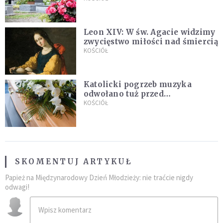
Leon XIV: W św. Agacie widzimy
zwycięstwo miłości nad śmiercią
KOŚCIÓŁ
Katolicki pogrzeb muzyka
odwołano tuż przed
uroczystością. Powodem była
KOŚCIÓŁ
przynależność do masonerii
SKOMENTUJ ARTYKUŁ
Papież na Międzynarodowy Dzień Młodzieży: nie traćcie nigdy
odwagi!