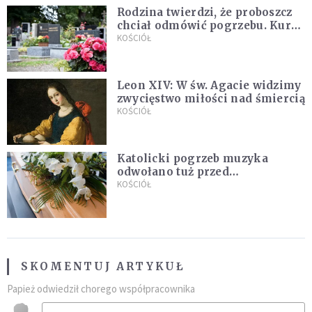
Rodzina twierdzi, że proboszcz
chciał odmówić pogrzebu. Kuria
zapowiada wyjaśnienia
KOŚCIÓŁ
Leon XIV: W św. Agacie widzimy
zwycięstwo miłości nad śmiercią
KOŚCIÓŁ
Katolicki pogrzeb muzyka
odwołano tuż przed
uroczystością. Powodem była
KOŚCIÓŁ
przynależność do masonerii
SKOMENTUJ ARTYKUŁ
Papież odwiedził chorego współpracownika