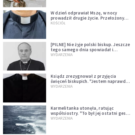
W dzień odprawiał Mszę, w nocy
prowadził drugie życie. Przełożony
kazał mu opuścić zakon
KOŚCIÓŁ
[PILNE] Nie żyje polski biskup. Jeszcze
tego samego dnia spowiadał i
sprawował Mszę świętą
WYDARZENIA
Ksiądz zrezygnował z przyjęcia
święceń biskupich. "Jestem naprawdę
niegodny"
WYDARZENIA
Karmelitanka utonęła, ratując
współsiostry. "To był jej ostatni gest
miłości"
WYDARZENIA