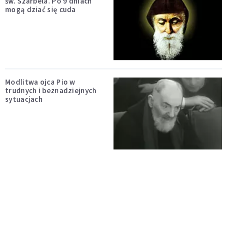
św. Szarbela. Po 9 dniach
mogą dziać się cuda
Modlitwa ojca Pio w
trudnych i beznadziejnych
sytuacjach