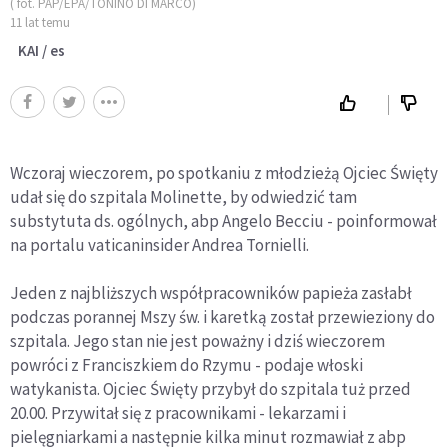
( fot. PAP/EPA/TONINO DI MARCO)
11 lat temu
KAI / es
Wczoraj wieczorem, po spotkaniu z młodzieżą Ojciec Święty
udał się do szpitala Molinette, by odwiedzić tam
substytuta ds. ogólnych, abp Angelo Becciu - poinformował
na portalu vaticaninsider Andrea Tornielli.
Jeden z najbliższych współpracowników papieża zasłabł
podczas porannej Mszy św. i karetką został przewieziony do
szpitala. Jego stan nie jest poważny i dziś wieczorem
powróci z Franciszkiem do Rzymu - podaje włoski
watykanista. Ojciec Święty przybył do szpitala tuż przed
20.00. Przywitał się z pracownikami - lekarzami i
pielęgniarkami a następnie kilka minut rozmawiał z abp