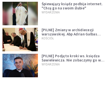
Śpiewający ksiądz podbija internet.
"Chcę go na swoim ślubie"
WYDARZENIA
[PILNE] Zmiany w archidiecezji
warszawskiej. Abp Adrian Galbas
wręczył dekrety nowym proboszczom
KOŚCIÓŁ
[PILNE] Podjęto kroki ws. księdza
Sawielewicza. Nie zobaczymy go w
mediach
WYDARZENIA