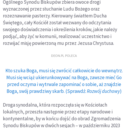
Ogólnego Synodu Biskupów zbiera owoce drogi
wyznaczonej przez słuchanie Ludu Bożego oraz
rozeznawanie pasterzy. Kierowany światłem Ducha
Świętego, cały Kościół został wezwany do odczytania
swojego doświadczenia i określenia kroków, jakie należy
podjąć, aby żyć w komunii, realizować uczestnictwo i
rozwijać misję powierzoną mu przez Jezusa Chrystusa.
DEON.PL POLECA
Kto szuka Boga, musi się zwrócić całkowicie do wewnątrz.
Musi się wciąż ukierunkowywać na Boga, zawsze mieć Go
przed oczyma i wytrwale zapominać o sobie, aż znajdzie
Boga, swój prawdziwy skarb. (Sprawdź:
Rozwój duchowy
)
Droga synodalna, która rozpoczęła się w Kościołach
lokalnych, przeszła następnie przez etapy narodowe i
kontynentalne, by w końcu dojść do obrad Zgromadzenia
Synodu Biskupów w dwóch sesjach – w październiku 2023