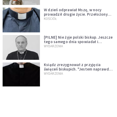
W dzień odprawiał Mszę, w nocy
prowadził drugie życie. Przełożony
kazał mu opuścić zakon
KOŚCIÓŁ
[PILNE] Nie żyje polski biskup. Jeszcze
tego samego dnia spowiadał i
sprawował Mszę świętą
WYDARZENIA
Ksiądz zrezygnował z przyjęcia
święceń biskupich. "Jestem naprawdę
niegodny"
WYDARZENIA
Karmelitanka utonęła, ratując
współsiostry. "To był jej ostatni gest
miłości"
WYDARZENIA