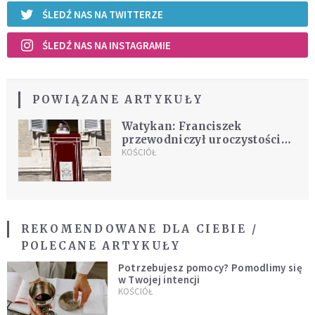
ŚLEDŹ NAS NA TWITTERZE
ŚLEDŹ NAS NA INSTAGRAMIE
POWIĄZANE ARTYKUŁY
Watykan: Franciszek
przewodniczył uroczystości
Chrystusa Króla
KOŚCIÓŁ
REKOMENDOWANE DLA CIEBIE /
POLECANE ARTYKUŁY
Potrzebujesz pomocy? Pomodlimy się
w Twojej intencji
KOŚCIÓŁ