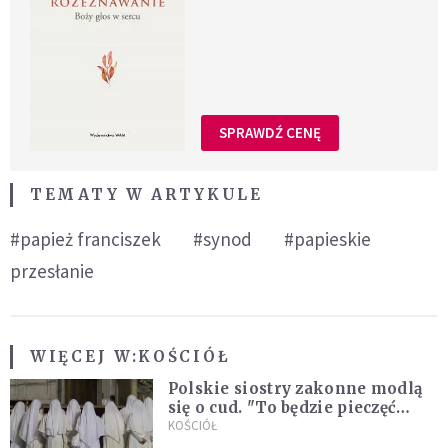
SPRAWDŹ CENĘ
TEMATY W ARTYKULE
#papież franciszek
#synod
#papieskie
przesłanie
WIĘCEJ W:
KOŚCIÓŁ
Polskie siostry zakonne modlą
się o cud. "To będzie pieczęć
Pana Boga dla naszej wiary"
KOŚCIÓŁ