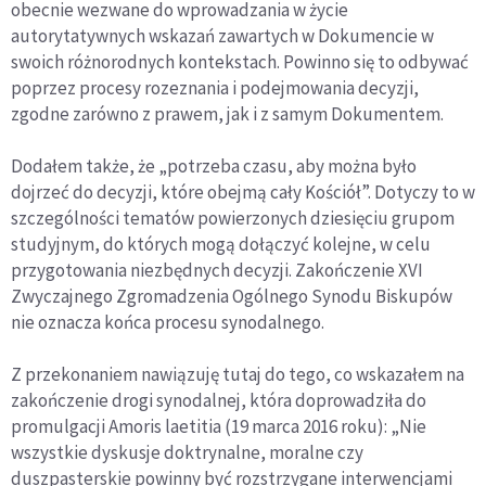
obecnie wezwane do wprowadzania w życie
autorytatywnych wskazań zawartych w Dokumencie w
swoich różnorodnych kontekstach. Powinno się to odbywać
poprzez procesy rozeznania i podejmowania decyzji,
zgodne zarówno z prawem, jak i z samym Dokumentem.
Dodałem także, że „potrzeba czasu, aby można było
dojrzeć do decyzji, które obejmą cały Kościół”. Dotyczy to w
szczególności tematów powierzonych dziesięciu grupom
studyjnym, do których mogą dołączyć kolejne, w celu
przygotowania niezbędnych decyzji. Zakończenie XVI
Zwyczajnego Zgromadzenia Ogólnego Synodu Biskupów
nie oznacza końca procesu synodalnego.
Z przekonaniem nawiązuję tutaj do tego, co wskazałem na
zakończenie drogi synodalnej, która doprowadziła do
promulgacji Amoris laetitia (19 marca 2016 roku): „Nie
wszystkie dyskusje doktrynalne, moralne czy
duszpasterskie powinny być rozstrzygane interwencjami