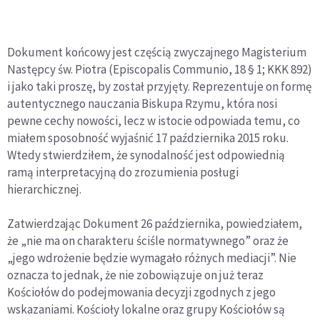
Dokument końcowy jest częścią zwyczajnego Magisterium
Następcy św. Piotra (Episcopalis Communio, 18 § 1; KKK 892)
i jako taki proszę, by został przyjęty. Reprezentuje on formę
autentycznego nauczania Biskupa Rzymu, która nosi
pewne cechy nowości, lecz w istocie odpowiada temu, co
miałem sposobność wyjaśnić 17 października 2015 roku.
Wtedy stwierdziłem, że synodalność jest odpowiednią
ramą interpretacyjną do zrozumienia posługi
hierarchicznej.
Zatwierdzając Dokument 26 października, powiedziałem,
że „nie ma on charakteru ściśle normatywnego” oraz że
„jego wdrożenie będzie wymagało różnych mediacji”. Nie
oznacza to jednak, że nie zobowiązuje on już teraz
Kościołów do podejmowania decyzji zgodnych z jego
wskazaniami. Kościoły lokalne oraz grupy Kościołów są