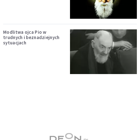
Modlitwa ojca Pio w
trudnych i beznadziejnych
sytuacjach