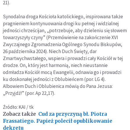
21).
Synodalna droga Kościoła katolickiego, inspirowana także
pragnieniem kontynuowania drogi ku pełnej i widzialnej
jedności chrześcijan, „potrzebuje, aby dzieleniu się słowem
towarzyszyły czyny” (Przemówienie na zakończenie XVI
Zwyczajnego Zgromadzenia Ogólnego Synodu Biskupów,
26 października 2024). Niech Duch Święty, dar
Zmartwychwstałego, wspiera i prowadzi cały Kościół w tej
drodze. On, który jest harmonią, niech nieustannie
odmładza Kościół mocą Ewangelii, odnawia go i prowadzi
ku doskonałej jedności z Oblubieńcem (por. LG 4).
Albowiem Duch i Oblubienica mówią do Pana Jezusa:
„Przyjdź!” (por. Ap 22,17).
Źródło: KAI / tk
Zobacz także
Cud za przyczyną bł. Piotra
Frassatiego. Papież polecił opublikowanie
dekretu