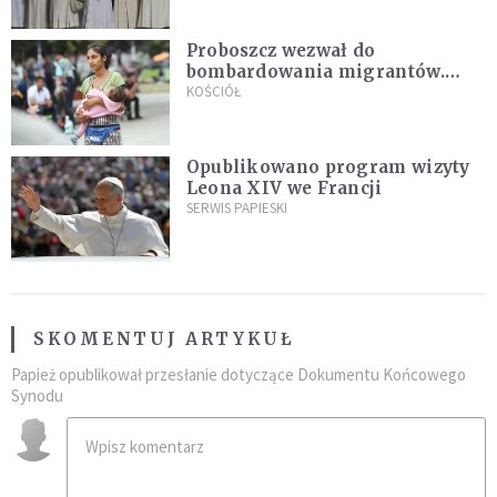
Proboszcz wezwał do
bombardowania migrantów.
"Masowy ogień przeciwko
KOŚCIÓŁ
najeźdźcom!"
Opublikowano program wizyty
Leona XIV we Francji
SERWIS PAPIESKI
SKOMENTUJ ARTYKUŁ
Papież opublikował przesłanie dotyczące Dokumentu Końcowego
Synodu