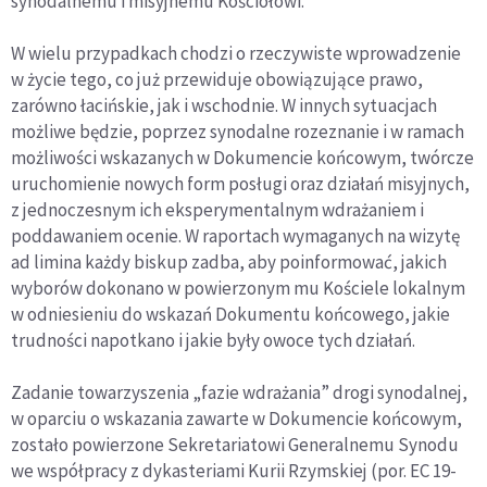
synodalnemu i misyjnemu Kościołowi.
W wielu przypadkach chodzi o rzeczywiste wprowadzenie
w życie tego, co już przewiduje obowiązujące prawo,
zarówno łacińskie, jak i wschodnie. W innych sytuacjach
możliwe będzie, poprzez synodalne rozeznanie i w ramach
możliwości wskazanych w Dokumencie końcowym, twórcze
uruchomienie nowych form posługi oraz działań misyjnych,
z jednoczesnym ich eksperymentalnym wdrażaniem i
poddawaniem ocenie. W raportach wymaganych na wizytę
ad limina każdy biskup zadba, aby poinformować, jakich
wyborów dokonano w powierzonym mu Kościele lokalnym
w odniesieniu do wskazań Dokumentu końcowego, jakie
trudności napotkano i jakie były owoce tych działań.
Zadanie towarzyszenia „fazie wdrażania” drogi synodalnej,
w oparciu o wskazania zawarte w Dokumencie końcowym,
zostało powierzone Sekretariatowi Generalnemu Synodu
we współpracy z dykasteriami Kurii Rzymskiej (por. EC 19-