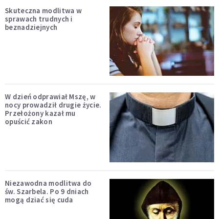
Skuteczna modlitwa w
sprawach trudnych i
beznadziejnych
W dzień odprawiał Mszę, w
nocy prowadził drugie życie.
Przełożony kazał mu
opuścić zakon
Niezawodna modlitwa do
św. Szarbela. Po 9 dniach
mogą dziać się cuda