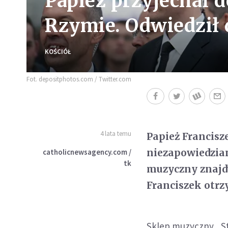
Papież przyjechał 
Rzymie. Odwiedził 
KOŚCIÓŁ
Fot. depositphotos.com / Twitter.com
4 lata temu
Papież Francisz
niezapowiedzia
catholicnewsagency.com /
tk
muzyczny znajd
Franciszek otrz
Sklep muzyczny „St