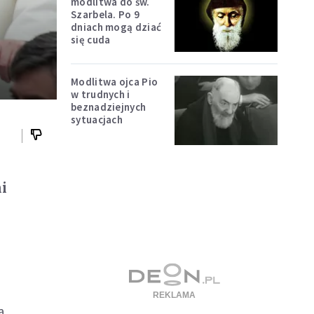
modlitwa do św.
Szarbela. Po 9
dniach mogą dziać
się cuda
Modlitwa ojca Pio
w trudnych i
beznadziejnych
sytuacjach
i
a