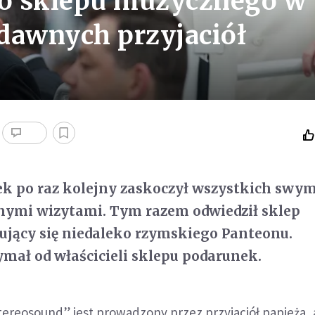
do sklepu muzycznego w
dawnych przyjaciół
ek po raz kolejny zaskoczył wszystkich swym
nymi wizytami. Tym razem odwiedził sklep
ujący się niedaleko rzymskiego Panteonu.
ymał od właścicieli sklepu podarunek.
ereosound” jest prowadzony przez przyjaciół papieża, 