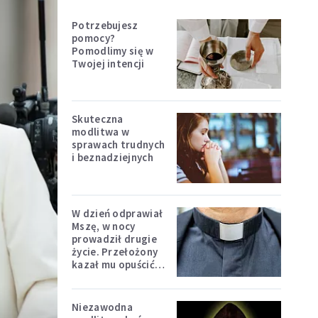
Potrzebujesz
pomocy?
Pomodlimy się w
Twojej intencji
Skuteczna
modlitwa w
sprawach trudnych
i beznadziejnych
W dzień odprawiał
Mszę, w nocy
prowadził drugie
życie. Przełożony
kazał mu opuścić
zakon
Niezawodna