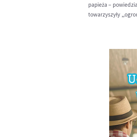
papieża – powiedział
towarzyszyły „ogr