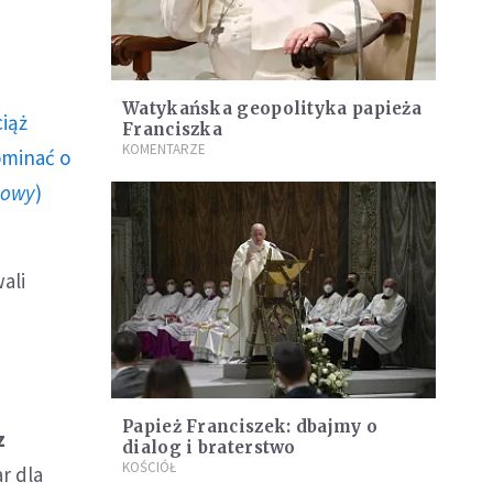
Watykańska geopolityka papieża
ciąż
Franciszka
KOMENTARZE
ominać o
howy
)
ali
Papież Franciszek: dbajmy o
z
dialog i braterstwo
KOŚCIÓŁ
r dla