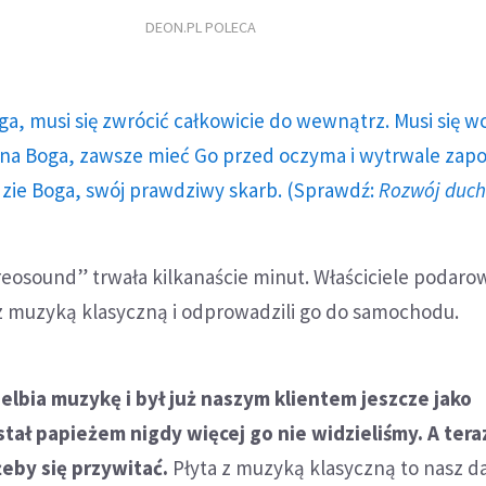
DEON.PL POLECA
ga, musi się zwrócić całkowicie do wewnątrz. Musi się w
a Boga, zawsze mieć Go przed oczyma i wytrwale zap
dzie Boga, swój prawdziwy skarb. (Sprawdź:
Rozwój duc
eosound” trwała kilkanaście minut. Właściciele podarow
 z muzyką klasyczną i odprowadzili go do samochodu.
ielbia muzykę i był już naszym klientem jeszcze jako
stał papieżem nigdy więcej go nie widzieliśmy. A tera
żeby się przywitać.
Płyta z muzyką klasyczną to nasz da