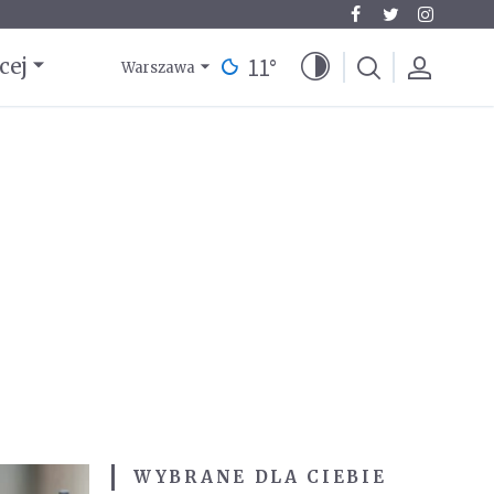
11
°
cej
Warszawa
WYBRANE DLA CIEBIE