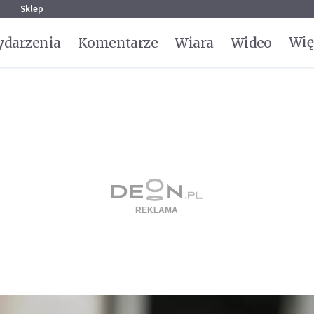
g
Sklep
Wię
darzenia
Komentarze
Wiara
Wideo