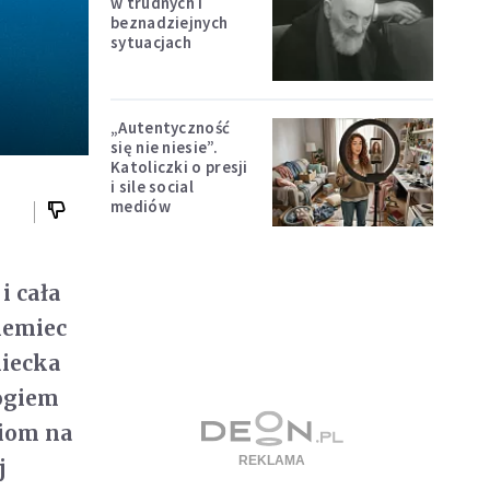
w trudnych i
beznadziejnych
sytuacjach
„Autentyczność
się nie niesie”.
Katoliczki o presji
i sile social
mediów
i cała
iemiec
miecka
logiem
niom na
j