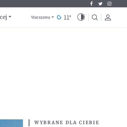
11
°
cej
Warszawa
WYBRANE DLA CIEBIE