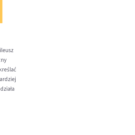
ileusz
zny
kreślać
ardziej
działa