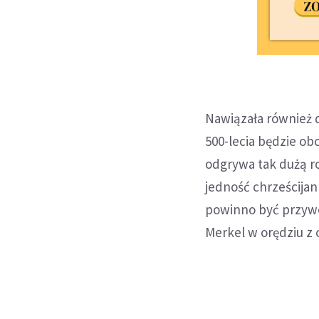
Nawiązała również do
500-lecia będzie ob
odgrywa tak dużą r
jedność chrześcijan
powinno być przywo
Merkel w orędziu z 