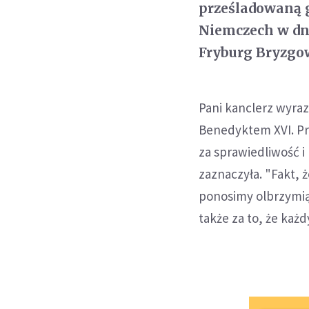
prześladowaną g
Niemczech w dnia
Fryburg Bryzgow
Pani kanclerz wyraz
Benedyktem XVI. Prz
za sprawiedliwość i 
zaznaczyła. "Fakt, 
ponosimy olbrzymią 
także za to, że każ