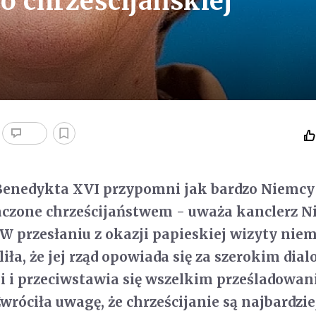
o chrześcijańskiej
Benedykta XVI przypomni jak bardzo Niemcy 
aczone chrześcijaństwem - uważa kanclerz N
W przesłaniu z okazji papieskiej wizyty nie
iła, że jej rząd opowiada się za szerokim dia
i i przeciwstawia się wszelkim prześladowa
Zwróciła uwagę, że chrześcijanie są najbardzie