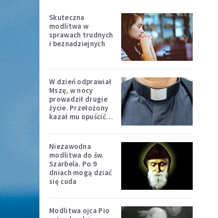
Skuteczna
modlitwa w
sprawach trudnych
i beznadziejnych
W dzień odprawiał
Mszę, w nocy
prowadził drugie
życie. Przełożony
kazał mu opuścić
zakon
Niezawodna
modlitwa do św.
Szarbela. Po 9
dniach mogą dziać
się cuda
Modlitwa ojca Pio