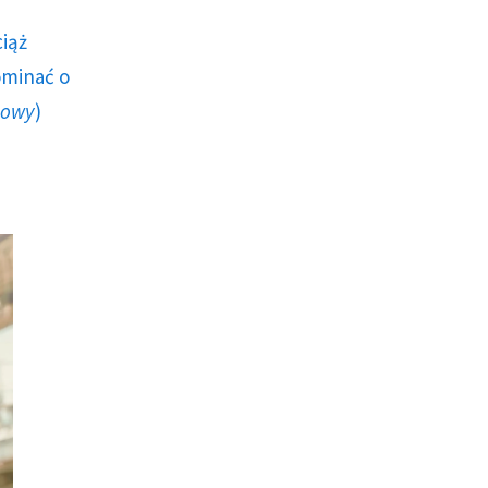
ciąż
ominać o
howy
)