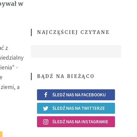
ebywał w
NAJCZĘŚCIEJ CZYTANE
ać z
wiedzialny
ienia" -
BĄDŹ NA BIEŻĄCO
że
ziemi, a
ŚLEDŹ NAS NA FACEBOOKU
ŚLEDŹ NAS NA TWITTERZE
ŚLEDŹ NAS NA INSTAGRAMIE