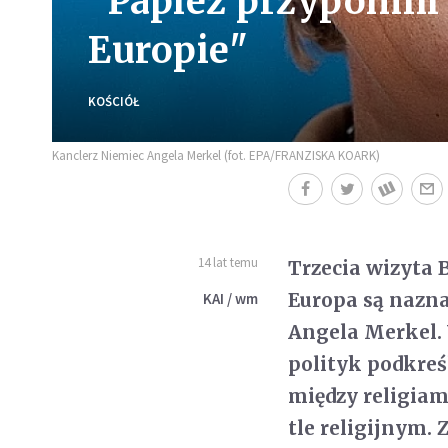
"Papież przypomni 
Europie"
KOŚCIÓŁ
Kanclerz Niemiec Angela Merkel (fot. EPA/FRANZISKA KOARK)
14 lat temu
Trzecia wizyta 
Europa są nazn
KAI / wm
Angela Merkel. 
polityk podkreśl
między religiam
tle religijnym. 