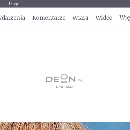
g
Sklep
Wię
darzenia
Komentarze
Wiara
Wideo