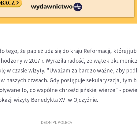
 tego, że papież uda się do kraju Reformacji, której jub
chodzony w 2017 r. Wyraziła radość, że wątek ekumenic
olę w czasie wizyty. "Uważam za bardzo ważne, aby pod
 w naszych czasach. Gdy postępuje sekularyzacja, tym b
ływane to, co wspólne chrześcijańskiej wierze" - powie
okazji wizyty Benedykta XVI w Ojczyźnie.
DEON.PL POLECA