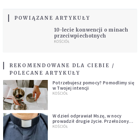
POWIĄZANE ARTYKUŁY
10-lecie konwencji o minach
przeciwpiechotnych
KOŚCIÓŁ
REKOMENDOWANE DLA CIEBIE /
POLECANE ARTYKUŁY
Potrzebujesz pomocy? Pomodlimy się
w Twojej intencji
KOŚCIÓŁ
W dzień odprawiał Mszę, w nocy
prowadził drugie życie. Przełożony
kazał mu opuścić zakon
KOŚCIÓŁ