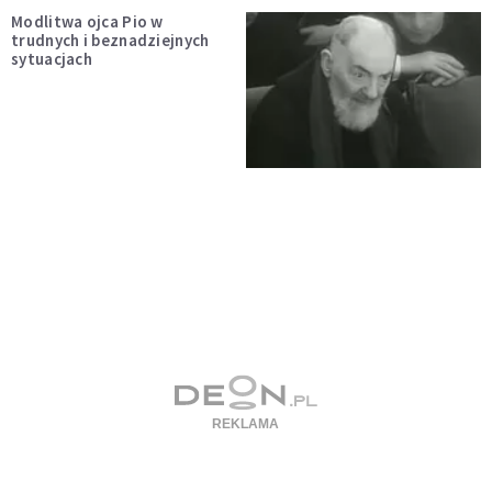
Modlitwa ojca Pio w
trudnych i beznadziejnych
sytuacjach