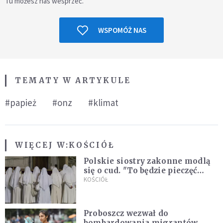
Tu możesz nas wesprzeć.
WSPOMÓŻ NAS
TEMATY W ARTYKULE
#papież
#onz
#klimat
WIĘCEJ W:
KOŚCIÓŁ
Polskie siostry zakonne modlą
się o cud. "To będzie pieczęć
Pana Boga dla naszej wiary"
KOŚCIÓŁ
Proboszcz wezwał do
bombardowania migrantów.