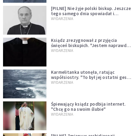
[PILNE] Nie żyje polski biskup. Jeszcze
tego samego dnia spowiadał i
sprawował Mszę świętą
WYDARZENIA
Ksiądz zrezygnował z przyjęcia
święceń biskupich. "Jestem naprawdę
niegodny"
WYDARZENIA
Karmelitanka utonęła, ratując
współsiostry. "To był jej ostatni gest
miłości"
WYDARZENIA
Śpiewający ksiądz podbija internet.
"Chcę go na swoim ślubie"
WYDARZENIA
[PILNE] Zmiany w archidiecezji