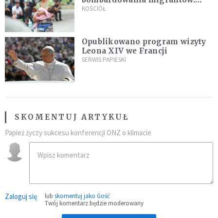
"Masowy ogień przeciwko
KOŚCIÓŁ
najeźdźcom!"
Opublikowano program wizyty
Leona XIV we Francji
SERWIS PAPIESKI
SKOMENTUJ ARTYKUŁ
Papież życzy sukcesu konferencji ONZ o klimacie
Zaloguj się
lub
skomentuj jako Gość
Twój komentarz będzie moderowany