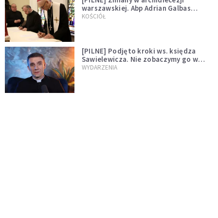
warszawskiej. Abp Adrian Galbas
wręczył dekrety nowym proboszczom
KOŚCIÓŁ
[PILNE] Podjęto kroki ws. księdza
Sawielewicza. Nie zobaczymy go w
mediach
WYDARZENIA