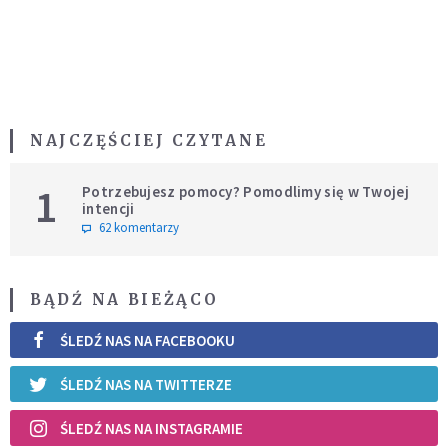
NAJCZĘŚCIEJ CZYTANE
1
Potrzebujesz pomocy? Pomodlimy się w Twojej
intencji
62 komentarzy
BĄDŹ NA BIEŻĄCO
ŚLEDŹ NAS NA FACEBOOKU
ŚLEDŹ NAS NA TWITTERZE
ŚLEDŹ NAS NA INSTAGRAMIE