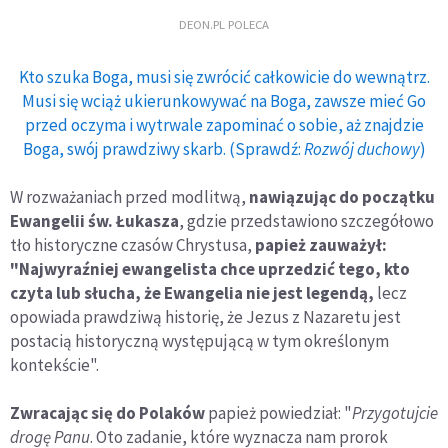
DEON.PL POLECA
Kto szuka Boga, musi się zwrócić całkowicie do wewnątrz.
Musi się wciąż ukierunkowywać na Boga, zawsze mieć Go
przed oczyma i wytrwale zapominać o sobie, aż znajdzie
Boga, swój prawdziwy skarb. (Sprawdź:
Rozwój duchowy
)
W rozważaniach przed modlitwą,
nawiązując do początku
Ewangelii św. Łukasza
, gdzie przedstawiono szczegółowo
tło historyczne czasów Chrystusa,
papież zauważył:
"Najwyraźniej ewangelista chce uprzedzić tego, kto
czyta lub słucha, że Ewangelia nie jest legendą,
lecz
opowiada prawdziwą historię, że Jezus z Nazaretu jest
postacią historyczną występującą w tym określonym
kontekście".
Zwracając się do Polaków
papież powiedział: "
Przygotujcie
drogę Panu
. Oto zadanie, które wyznacza nam prorok