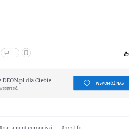
DEON.pl dla Ciebie
WSPOMÓŻ NAS
 wesprzeć.
#parlament europejski
#pro-life