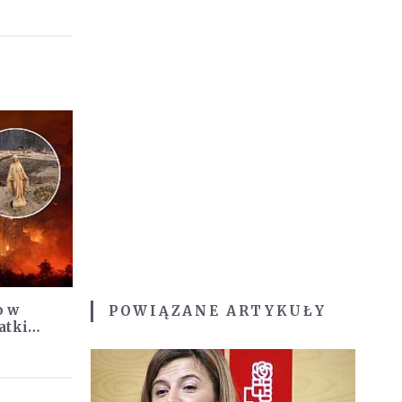
o w
POWIĄZANE ARTYKUŁY
atki