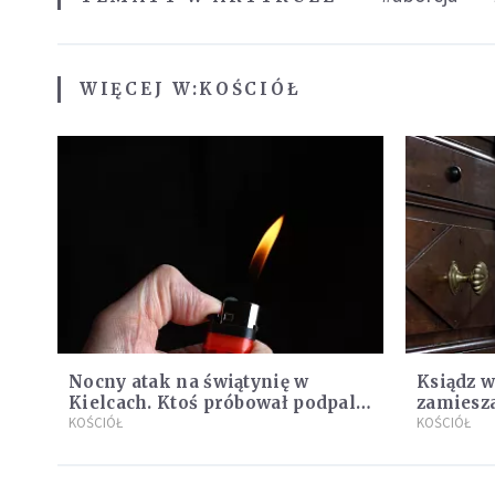
WIĘCEJ W:
KOŚCIÓŁ
Nocny atak na świątynię w
Ksiądz 
Kielcach. Ktoś próbował podpalić
zamiesz
kościół
KOŚCIÓŁ
się tele
KOŚCIÓŁ
przyznał