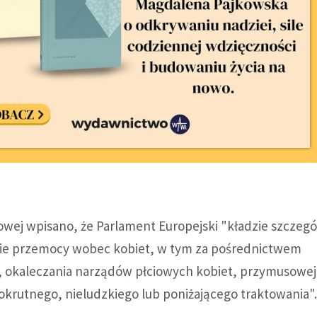
owej wpisano, że Parlament Europejski "kładzie szczeg
nie przemocy wobec kobiet, w tym za pośrednictwem
, okaleczania narządów płciowych kobiet, przymusowej
go okrutnego, nieludzkiego lub poniżającego traktowania"