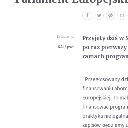
15 lat temu
Przyjęty dziś w
po raz pierwszy
KAI / psd
ramach progra
"Przegłosowany dziś
finansowaniu aborcj
Europejskiej. To ma
finansować program
praktyka nielegaln
zapisów będziemy u