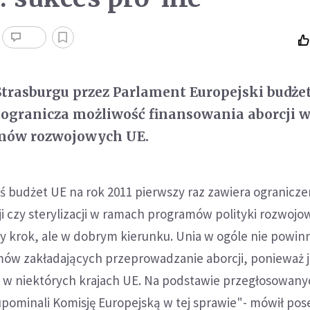
 Strasburgu przez Parlament Europejski budże
 ogranicza możliwość finansowania aborcji 
mów rozwojowych UE.
 budżet UE na rok 2011 pierwszy raz zawiera ogranicze
i czy sterylizacji w ramach programów polityki rozwojow
ły krok, ale w dobrym kierunku. Unia w ogóle nie powin
ów zakładających przeprowadzanie aborcji, ponieważ j
a w niektórych krajach UE. Na podstawie przegłosowany
pominali Komisję Europejską w tej sprawie"- mówił pos