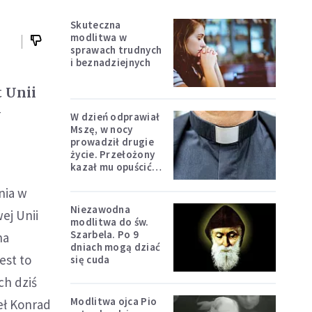
Skuteczna
modlitwa w
sprawach trudnych
i beznadziejnych
t Unii
w
W dzień odprawiał
Mszę, w nocy
prowadził drugie
życie. Przełożony
kazał mu opuścić
zakon
nia w
Niezawodna
ej Unii
modlitwa do św.
Szarbela. Po 9
na
dniach mogą dziać
est to
się cuda
ch dziś
Modlitwa ojca Pio
eł Konrad