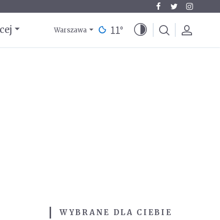
11
°
cej
Warszawa
WYBRANE DLA CIEBIE