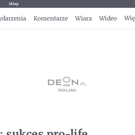
g
Sklep
Wię
darzenia
Komentarze
Wiara
Wideo
 sukces pro-life