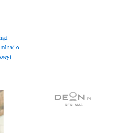
ciąż
ominać o
howy
)