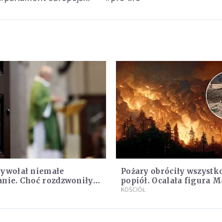
wywołał niemałe
Pożary obróciły wszystk
anie. Choć rozdzwoniły
popiół. Ocalała figura M
fony z całego kraju,
Bożej
KOŚCIÓŁ
, że niczego nie żałuje