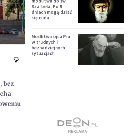
modlitwa do św.
Szarbela. Po 9
dniach mogą dziać
się cuda
Modlitwa ojca Pio
w trudnych i
beznadziejnych
sytuacjach
, bez
rcha
 nowemu
.