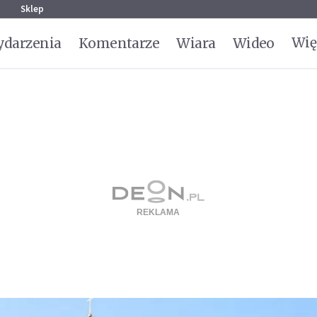
g
Sklep
Wię
darzenia
Komentarze
Wiara
Wideo