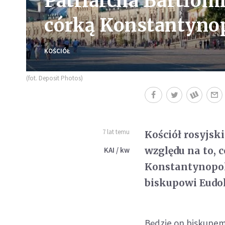
Patriarcha Bartłomie
córką Konstantyno
KOŚCIÓŁ
(fot. Deposit Photos)
7 lat temu
Kościół rosyjski
względu na to, 
KAI / kw
Konstantynopol
biskupowi Eudo
Będzie on biskupem