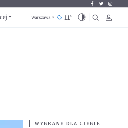
11
°
cej
Warszawa
WYBRANE DLA CIEBIE