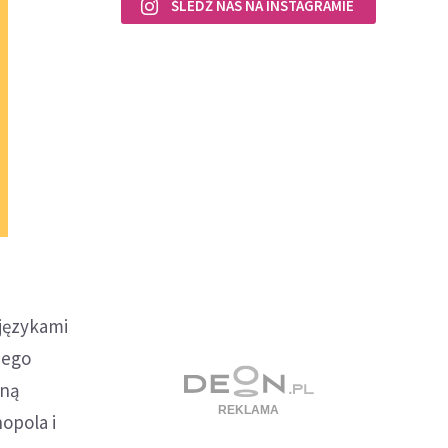
ŚLEDŹ NAS NA INSTAGRAMIE
językami
jego
aną
opola i