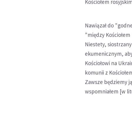
Kościołem rosyjskim
Nawiązał do "godne
"między Kościołem M
Niestety, siostrzan
ekumenicznym, aby 
Kościołowi na Ukra
komunii z Kościołem
Zawsze będziemy ją k
wspomniałem [w litur