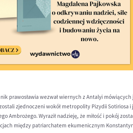
ik prawosławia wezwał wiernych z Antalyi mówiących 
ostali zjednoczeni wokół metropolity Pizydii Sotiriosa i 
o Ambrożego. Wyraził nadzieję, że miłość i pokój zost
cjach między patriarchatem ekumenicznym Konstantyn