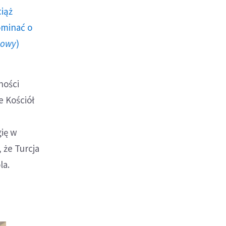
ciąż
ominać o
howy
)
ności
 Kościół
gię w
 że Turcja
la.