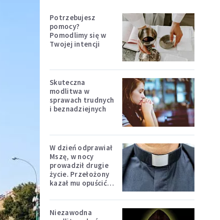
Potrzebujesz
pomocy?
Pomodlimy się w
Twojej intencji
Skuteczna
modlitwa w
sprawach trudnych
i beznadziejnych
W dzień odprawiał
Mszę, w nocy
prowadził drugie
życie. Przełożony
kazał mu opuścić
zakon
Niezawodna