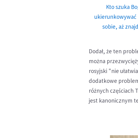
Kto szuka Bo
ukierunkowywać n
sobie, aż znaj
Dodał, że ten probl
można przezwycięży
rosyjski "nie ułatwi
dodatkowe problemy,
różnych częściach Tu
jest kanonicznym t