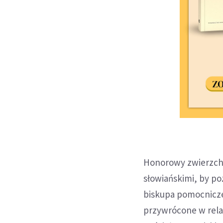
Honorowy zwierzchn
słowiańskimi, by poz
biskupa pomocniczeg
przywrócone w rela