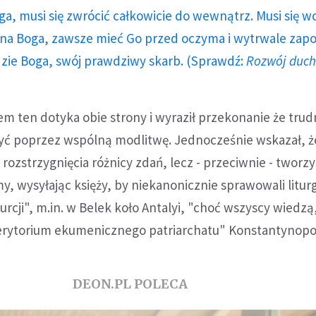
ga, musi się zwrócić całkowicie do wewnątrz. Musi się w
a Boga, zawsze mieć Go przed oczyma i wytrwale zap
dzie Boga, swój prawdziwy skarb. (Sprawdź:
Rozwój duc
em ten dotyka obie strony i wyraził przekonanie że trud
ć poprzez wspólną modlitwę. Jednocześnie wskazał, że
a rozstrzygnięcia różnicy zdań, lecz - przeciwnie - tworzy
 wysyłając księży, by niekanonicznie sprawowali litur
rcji", m.in. w Belek koło Antalyi, "choć wszyscy wiedzą,
erytorium ekumenicznego patriarchatu" Konstantynopo
DEON.PL POLECA