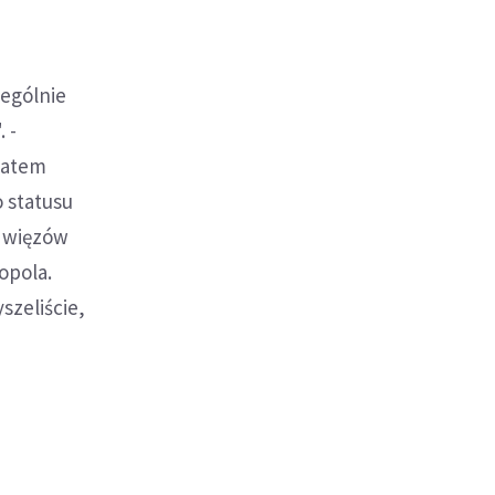
zególnie
 -
chatem
 statusu
y więzów
opola.
yszeliście,