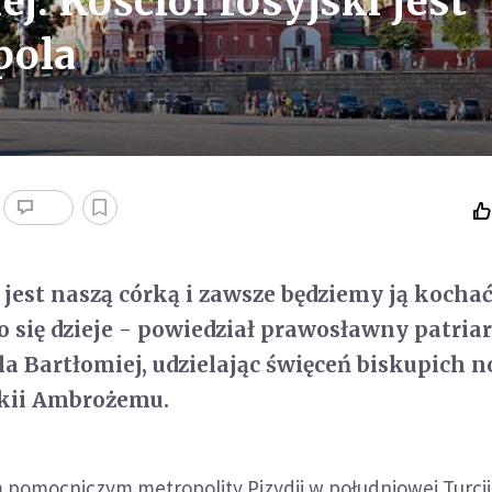
j: Kościół rosyjski jest
pola
 jest naszą córką i zawsze będziemy ją kochać
co się dzieje - powiedział prawosławny patria
a Bartłomiej, udzielając święceń biskupich
kii Ambrożemu.
 pomocniczym metropolity Pizydii w południowej Turcji