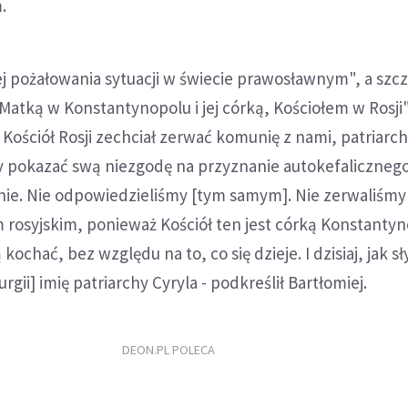
.
j pożałowania sytuacji w świecie prawosławnym", a szc
atką w Konstantynopolu i jej córką, Kościołem w Rosji".
y Kościół Rosji zechciał zerwać komunię z nami, patriar
pokazać swą niezgodę na przyznanie autokefalicznego
inie. Nie odpowiedzieliśmy [tym samym]. Nie zerwaliśm
 rosyjskim, ponieważ Kościół ten jest córką Konstantyn
ochać, bez względu na to, co się dzieje. I dzisiaj, jak sł
gii] imię patriarchy Cyryla - podkreślił Bartłomiej.
DEON.PL POLECA