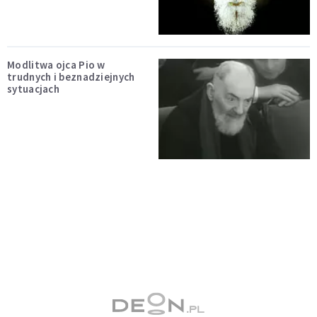
Modlitwa ojca Pio w
trudnych i beznadziejnych
sytuacjach