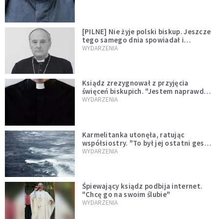
[PILNE] Nie żyje polski biskup. Jeszcze
tego samego dnia spowiadał i
sprawował Mszę świętą
WYDARZENIA
Ksiądz zrezygnował z przyjęcia
święceń biskupich. "Jestem naprawdę
niegodny"
WYDARZENIA
Karmelitanka utonęła, ratując
współsiostry. "To był jej ostatni gest
miłości"
WYDARZENIA
Śpiewający ksiądz podbija internet.
"Chcę go na swoim ślubie"
WYDARZENIA