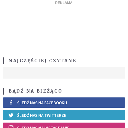
NAJCZĘŚCIEJ CZYTANE
BĄDŹ NA BIEŻĄCO
ŚLEDŹ NAS NA FACEBOOKU
ŚLEDŹ NAS NA TWITTERZE
ŚLEDŹ NAS NA INSTAGRAMIE