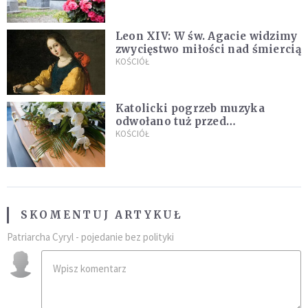
Leon XIV: W św. Agacie widzimy
zwycięstwo miłości nad śmiercią
KOŚCIÓŁ
Katolicki pogrzeb muzyka
odwołano tuż przed
uroczystością. Powodem była
KOŚCIÓŁ
przynależność do masonerii
SKOMENTUJ ARTYKUŁ
Patriarcha Cyryl - pojedanie bez polityki