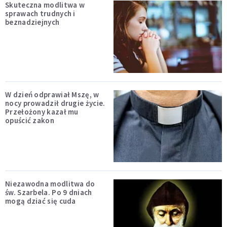
Skuteczna modlitwa w
sprawach trudnych i
beznadziejnych
W dzień odprawiał Mszę, w
nocy prowadził drugie życie.
Przełożony kazał mu
opuścić zakon
Niezawodna modlitwa do
św. Szarbela. Po 9 dniach
mogą dziać się cuda