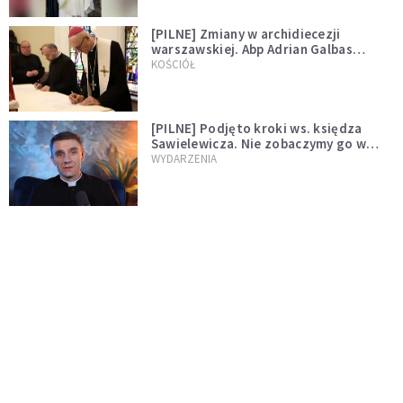
[PILNE] Zmiany w archidiecezji
warszawskiej. Abp Adrian Galbas
wręczył dekrety nowym proboszczom
KOŚCIÓŁ
[PILNE] Podjęto kroki ws. księdza
Sawielewicza. Nie zobaczymy go w
mediach
WYDARZENIA