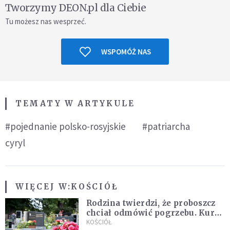
Tworzymy DEON.pl dla Ciebie
Tu możesz nas wesprzeć.
WSPOMÓŻ NAS
TEMATY W ARTYKULE
#pojednanie polsko-rosyjskie
#patriarcha
cyryl
WIĘCEJ W:
KOŚCIÓŁ
Rodzina twierdzi, że proboszcz
chciał odmówić pogrzebu. Kuria
zapowiada wyjaśnienia
KOŚCIÓŁ