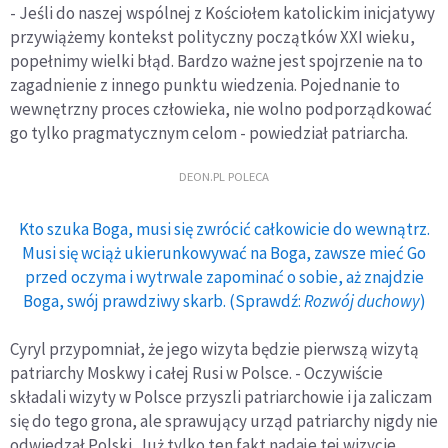
- Jeśli do naszej wspólnej z Kościołem katolickim inicjatywy
przywiążemy kontekst polityczny początków XXI wieku,
popełnimy wielki błąd. Bardzo ważne jest spojrzenie na to
zagadnienie z innego punktu wiedzenia. Pojednanie to
wewnętrzny proces człowieka, nie wolno podporządkować
go tylko pragmatycznym celom - powiedział patriarcha.
DEON.PL POLECA
Kto szuka Boga, musi się zwrócić całkowicie do wewnątrz.
Musi się wciąż ukierunkowywać na Boga, zawsze mieć Go
przed oczyma i wytrwale zapominać o sobie, aż znajdzie
Boga, swój prawdziwy skarb. (Sprawdź:
Rozwój duchowy
)
Cyryl przypomniał, że jego wizyta będzie pierwszą wizytą
patriarchy Moskwy i całej Rusi w Polsce. - Oczywiście
składali wizyty w Polsce przyszli patriarchowie i ja zaliczam
się do tego grona, ale sprawujący urząd patriarchy nigdy nie
odwiedzał Polski. Już tylko ten fakt nadaje tej wizycie