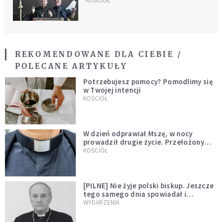
KOŚCIÓŁ
REKOMENDOWANE DLA CIEBIE /
POLECANE ARTYKUŁY
Potrzebujesz pomocy? Pomodlimy się
w Twojej intencji
KOŚCIÓŁ
W dzień odprawiał Mszę, w nocy
prowadził drugie życie. Przełożony
kazał mu opuścić zakon
KOŚCIÓŁ
[PILNE] Nie żyje polski biskup. Jeszcze
tego samego dnia spowiadał i
sprawował Mszę świętą
WYDARZENIA