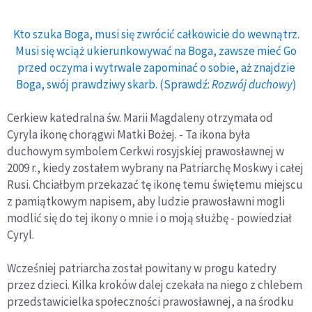
Kto szuka Boga, musi się zwrócić całkowicie do wewnątrz.
Musi się wciąż ukierunkowywać na Boga, zawsze mieć Go
przed oczyma i wytrwale zapominać o sobie, aż znajdzie
Boga, swój prawdziwy skarb. (Sprawdź:
Rozwój duchowy
)
Cerkiew katedralna św. Marii Magdaleny otrzymała od
Cyryla ikonę chorągwi Matki Bożej. - Ta ikona była
duchowym symbolem Cerkwi rosyjskiej prawosławnej w
2009 r., kiedy zostałem wybrany na Patriarchę Moskwy i całej
Rusi. Chciałbym przekazać tę ikonę temu świętemu miejscu
z pamiątkowym napisem, aby ludzie prawosławni mogli
modlić się do tej ikony o mnie i o moją służbę - powiedział
Cyryl.
Wcześniej patriarcha został powitany w progu katedry
przez dzieci. Kilka kroków dalej czekała na niego z chlebem
przedstawicielka społeczności prawosławnej, a na środku