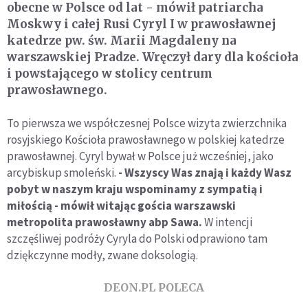
obecne w Polsce od lat - mówił patriarcha
Moskwy i całej Rusi Cyryl I w prawosławnej
katedrze pw. św. Marii Magdaleny na
warszawskiej Pradze. Wręczył dary dla kościoła
i powstającego w stolicy centrum
prawosławnego.
To pierwsza we współczesnej Polsce wizyta zwierzchnika
rosyjskiego Kościoła prawosławnego w polskiej katedrze
prawosławnej. Cyryl bywał w Polsce już wcześniej, jako
arcybiskup smoleński.
- Wszyscy Was znają i każdy Wasz
pobyt w naszym kraju wspominamy z sympatią i
miłością - mówił witając gościa warszawski
metropolita prawosławny abp Sawa.
W intencji
szczęśliwej podróży Cyryla do Polski odprawiono tam
dziękczynne modły, zwane doksologią.
DEON.PL POLECA