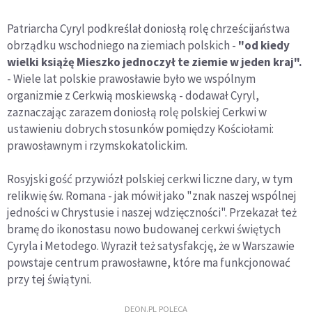
Patriarcha Cyryl podkreślał doniosłą rolę chrześcijaństwa
obrządku wschodniego na ziemiach polskich -
"od kiedy
wielki książę Mieszko jednoczył te ziemie w jeden kraj".
- Wiele lat polskie prawosławie było we wspólnym
organizmie z Cerkwią moskiewską - dodawał Cyryl,
zaznaczając zarazem doniosłą rolę polskiej Cerkwi w
ustawieniu dobrych stosunków pomiędzy Kościołami:
prawosławnym i rzymskokatolickim.
Rosyjski gość przywiózł polskiej cerkwi liczne dary, w tym
relikwię św. Romana - jak mówił jako "znak naszej wspólnej
jedności w Chrystusie i naszej wdzięczności". Przekazał też
bramę do ikonostasu nowo budowanej cerkwi świętych
Cyryla i Metodego. Wyraził też satysfakcję, że w Warszawie
powstaje centrum prawosławne, które ma funkcjonować
przy tej świątyni.
DEON.PL POLECA