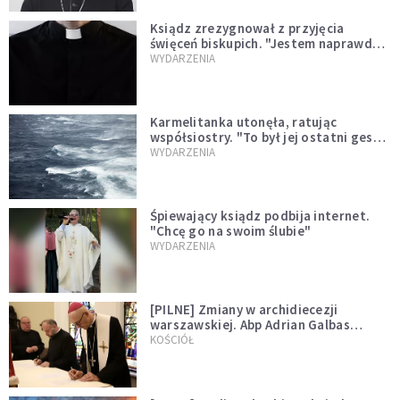
Ksiądz zrezygnował z przyjęcia
święceń biskupich. "Jestem naprawdę
niegodny"
WYDARZENIA
Karmelitanka utonęła, ratując
współsiostry. "To był jej ostatni gest
miłości"
WYDARZENIA
Śpiewający ksiądz podbija internet.
"Chcę go na swoim ślubie"
WYDARZENIA
[PILNE] Zmiany w archidiecezji
warszawskiej. Abp Adrian Galbas
wręczył dekrety nowym proboszczom
KOŚCIÓŁ