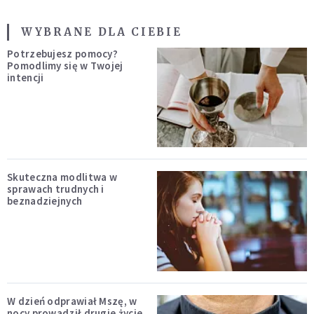
WYBRANE DLA CIEBIE
Potrzebujesz pomocy?
Pomodlimy się w Twojej
intencji
Skuteczna modlitwa w
sprawach trudnych i
beznadziejnych
W dzień odprawiał Mszę, w
nocy prowadził drugie życie.