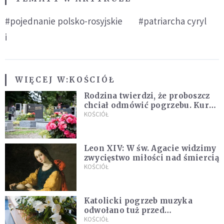
#pojednanie polsko-rosyjskie
#patriarcha cyryl
i
WIĘCEJ W:
KOŚCIÓŁ
Rodzina twierdzi, że proboszcz
chciał odmówić pogrzebu. Kuria
zapowiada wyjaśnienia
KOŚCIÓŁ
Leon XIV: W św. Agacie widzimy
zwycięstwo miłości nad śmiercią
KOŚCIÓŁ
Katolicki pogrzeb muzyka
odwołano tuż przed
uroczystością. Powodem była
KOŚCIÓŁ