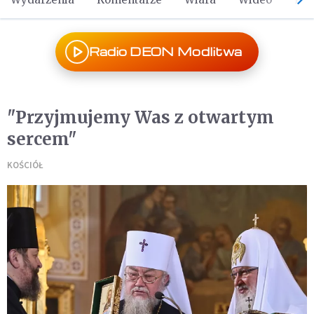
Radio DEON Modlitwa
"Przyjmujemy Was z otwartym
sercem"
KOŚCIÓŁ