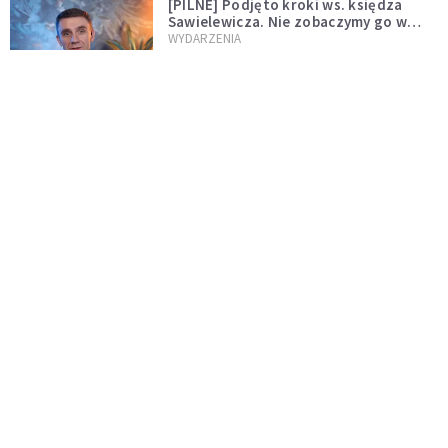
[PILNE] Podjęto kroki ws. księdza
Sawielewicza. Nie zobaczymy go w
mediach
WYDARZENIA