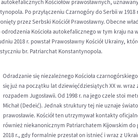
 autokefalicznych Kościołów prawosławnych, uznawan
tynopola. Po przyłączeniu Czarnogóry do Serbii w 1918 r
łonięty przez Serbski Kościół Prawosławny. Obecne wła
 odrodzenia Kościoła autokefalicznego w tym kraju na 
udniu 2018 r. powstał Prawosławny Kościół Ukrainy, któ
 styczniu br. Patriarchat Konstantynopola.
Odradzanie się niezależnego Kościoła czarnogórskiego
się już na początku lat dziewięćdziesiątych XX w. wraz 
rozpadem Jugosławii. Od 1998 r. na jego czele stoi met
Michał (Dedeić). Jednak struktury tej nie uznaje świat
prawosławie. Kościół ten utrzymywał kontakty oficjaln
również niekanonicznym Patriarchatem Kijowskim do 
2018 r., gdy formalnie przestał on istnieć i wraz z Ukra