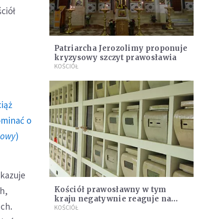
ciół
Patriarcha Jerozolimy proponuje
kryzysowy szczyt prawosławia
KOŚCIÓŁ
ciąż
ominać o
howy
)
akazuje
h,
Kościół prawosławny w tym
kraju negatywnie reaguje na
ch.
pierwsze krematorium
KOŚCIÓŁ