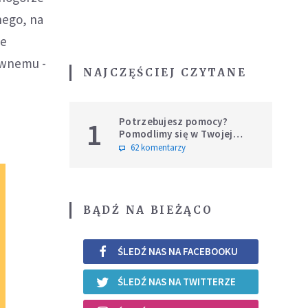
nego, na
ie
awnemu -
NAJCZĘŚCIEJ CZYTANE
Potrzebujesz pomocy?
1
Pomodlimy się w Twojej
intencji
62 komentarzy
BĄDŹ NA BIEŻĄCO
ŚLEDŹ NAS NA FACEBOOKU
ŚLEDŹ NAS NA TWITTERZE