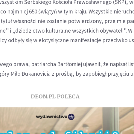
wszystkim Serbskiego Kościoła Prawosławnego (SKP), w
 co najmniej 650 świątyń w tym kraju. Wszystkie nieruch
 tytuł własności nie zostanie potwierdzony, przejmie p
ne” i „dziedzictwo kulturalne wszystkich obywateli”. W 
cy odbyły się wielotysięczne manifestacje przeciwko us
ego prawa, patriarcha Bartłomiej ujawnił, że napisał lis
ry Milo Đukanovicia z prośbą, by zapobiegł przyjęciu u
DEON.PL POLECA