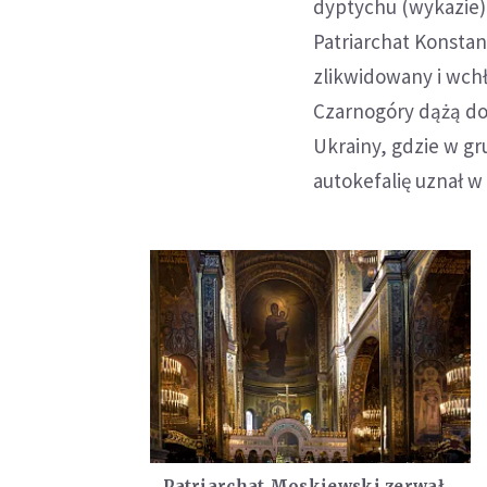
dyptychu (wykazie)
Patriarchat Konstan
zlikwidowany i wch
Czarnogóry dążą do
Ukrainy, gdzie w gr
autokefalię uznał w
Patriarchat Moskiewski zerwał