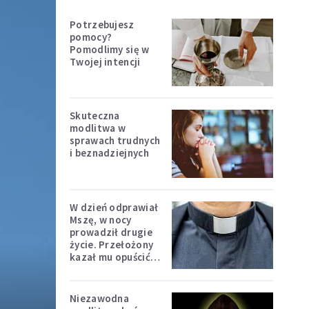
Potrzebujesz
pomocy?
Pomodlimy się w
Twojej intencji
Skuteczna
modlitwa w
sprawach trudnych
i beznadziejnych
W dzień odprawiał
Mszę, w nocy
prowadził drugie
życie. Przełożony
kazał mu opuścić
zakon
Niezawodna