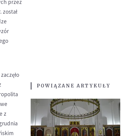
ych przez
. został
dze
wzór
rego
 zaczęło
z
POWIĄZANE ARTYKUŁY
ropolita
owe
e z
grudnia
ińskim