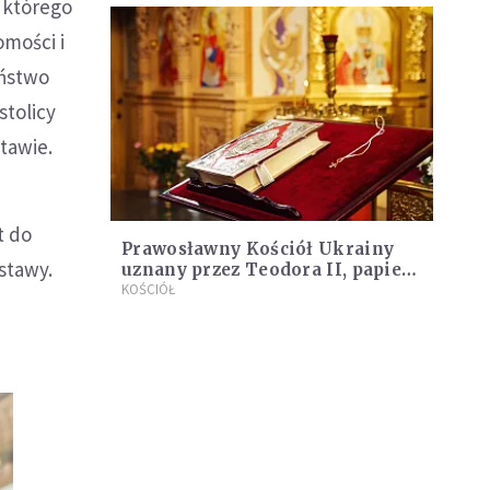
 którego
omości i
aństwo
stolicy
tawie.
t do
Prawosławny Kościół Ukrainy
stawy.
uznany przez Teodora II, papieża
i patriarchę Aleksandrii i całej
KOŚCIÓŁ
Afryki