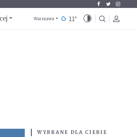
11
°
cej
Warszawa
WYBRANE DLA CIEBIE