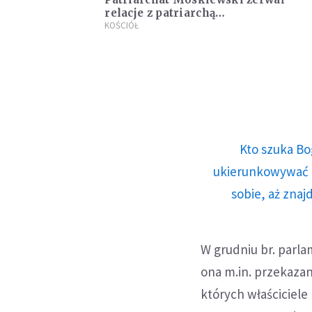
relacje z patriarchą
aleksandryjskim
KOŚCIÓŁ
Kto szuka Bo
ukierunkowywać n
sobie, aż znaj
W grudniu br. parla
ona m.in. przekazan
których właściciel