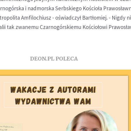
zarnogórska i nadmorska Serbskiego Kościoła Prawosław
tropolita Amfilochiusz - oświadczył Bartłomiej. - Nigdy n
alii tak zwanemu Czarnogórskiemu Kościołowi Prawosł
DEON.PL POLECA