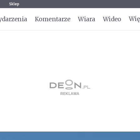
g
Sklep
Wię
darzenia
Komentarze
Wiara
Wideo