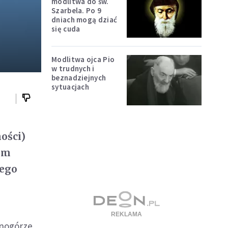
modlitwa do św.
Szarbela. Po 9
dniach mogą dziać
się cuda
Modlitwa ojca Pio
w trudnych i
beznadziejnych
sytuacjach
ości)
am
iego
rnogórze