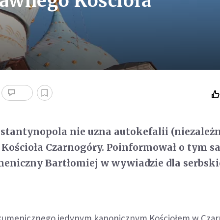
ławnego Kościoła
stantynopola nie uzna autokefalii (niezależn
Kościoła Czarnogóry. Poinformował o tym s
meniczny Bartłomiej w wywiadzie dla serbsk
.
 Ekumenicznego jedynym kanonicznym Kościołem w Cza