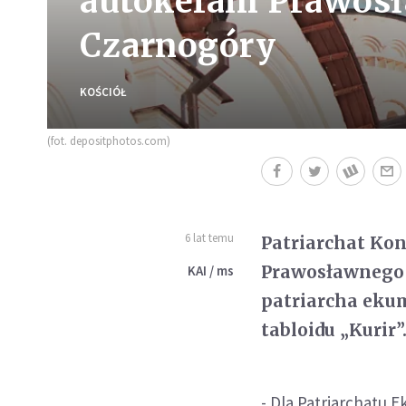
autokefalii Prawos
Czarnogóry
KOŚCIÓŁ
(fot. depositphotos.com)
6 lat temu
Patriarchat Kon
Prawosławnego 
KAI / ms
patriarcha eku
tabloidu „Kurir”
- Dla Patriarchatu