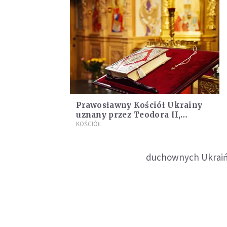
Prawosławny Kościół Ukrainy
uznany przez Teodora II,
papieża i patriarchę Aleksandrii
KOŚCIÓŁ
i całej Afryki
duchownych Ukraińs