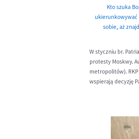
Kto szuka Bo
ukierunkowywać n
sobie, aż znaj
W styczniu br. Patr
protesty Moskwy. Au
metropolitów). RKP
wspierają decyzję P