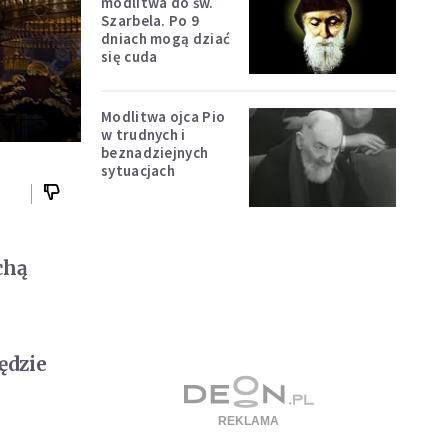
modlitwa do św.
Szarbela. Po 9
dniach mogą dziać
się cuda
Modlitwa ojca Pio
w trudnych i
beznadziejnych
sytuacjach
chą
ędzie