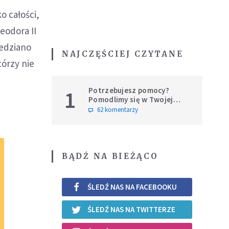
o całości,
eodora II
iedziano
NAJCZĘŚCIEJ CZYTANE
tórzy nie
Potrzebujesz pomocy?
1
Pomodlimy się w Twojej
intencji
62 komentarzy
BĄDŹ NA BIEŻĄCO
ŚLEDŹ NAS NA FACEBOOKU
ŚLEDŹ NAS NA TWITTERZE