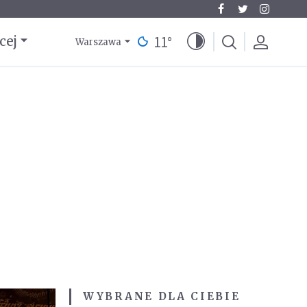
11
°
cej
Warszawa
WYBRANE DLA CIEBIE