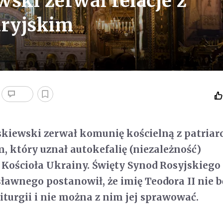
ski zerwał relacje z
dryjskim
kiewski zerwał komunię kościelną z patriar
, który uznał autokefalię (niezależność)
Kościoła Ukrainy. Święty Synod Rosyjskiego
ławnego postanowił, że imię Teodora II nie b
turgii i nie można z nim jej sprawować.