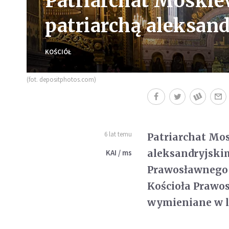
Patriarchat Moskiew
patriarchą aleksan
KOŚCIÓŁ
(fot. depositphotos.com)
6 lat temu
Patriarchat Mos
aleksandryjskim
KAI / ms
Prawosławnego 
Kościoła Prawos
wymieniane w li