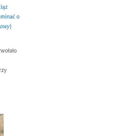
ciąż
ominać o
howy
)
ywołało
rzy