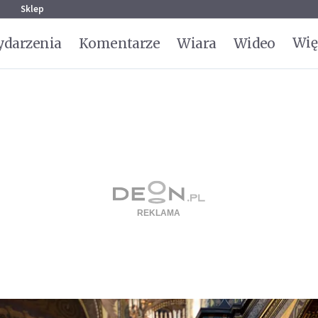
g
Sklep
Wię
darzenia
Komentarze
Wiara
Wideo