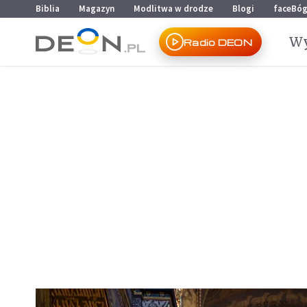
Przejdź do menu głównego
Przejdź do treści
Biblia
Magazyn
Modlitwa w drodze
Blogi
faceBó
Wy
Radio DEON