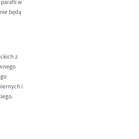
parafii w
 nie będą
ckich z
awnego
ego
iernych i
iego.