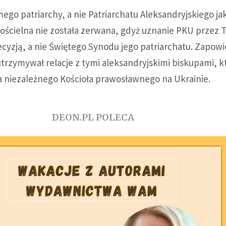
ego patriarchy, a nie Patriarchatu Aleksandryjskiego jak
ścielna nie została zerwana, gdyż uznanie PKU przez T
decyzją, a nie Świętego Synodu jego patriarchatu. Zapow
utrzymywał relacje z tymi aleksandryjskimi biskupami, k
a niezależnego Kościoła prawosławnego na Ukrainie.
DEON.PL POLECA