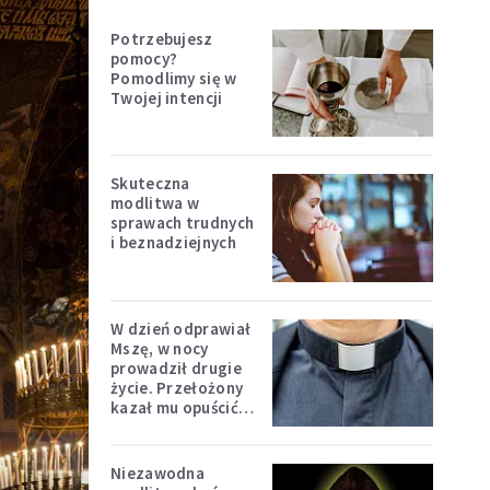
Potrzebujesz
pomocy?
Pomodlimy się w
Twojej intencji
Skuteczna
modlitwa w
sprawach trudnych
i beznadziejnych
W dzień odprawiał
Mszę, w nocy
prowadził drugie
życie. Przełożony
kazał mu opuścić
zakon
Niezawodna