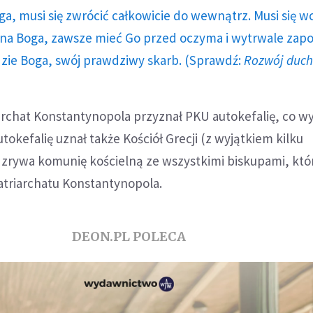
ga, musi się zwrócić całkowicie do wewnątrz. Musi się w
a Boga, zawsze mieć Go przed oczyma i wytrwale zap
dzie Boga, swój prawdziwy skarb. (Sprawdź:
Rozwój duc
iarchat Konstantynopola przyznał PKU autokefalię, co w
tokefalię uznał także Kościół Grecji (z wyjątkiem kilku
 zrywa komunię kościelną ze wszystkimi biskupami, któ
atriarchatu Konstantynopola.
DEON.PL POLECA