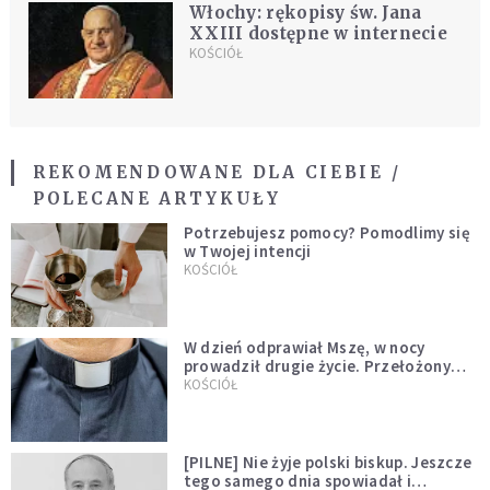
Włochy: rękopisy św. Jana
XXIII dostępne w internecie
KOŚCIÓŁ
REKOMENDOWANE DLA CIEBIE /
POLECANE ARTYKUŁY
Potrzebujesz pomocy? Pomodlimy się
w Twojej intencji
KOŚCIÓŁ
W dzień odprawiał Mszę, w nocy
prowadził drugie życie. Przełożony
kazał mu opuścić zakon
KOŚCIÓŁ
[PILNE] Nie żyje polski biskup. Jeszcze
tego samego dnia spowiadał i