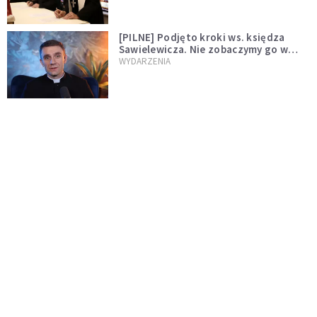
[PILNE] Podjęto kroki ws. księdza
Sawielewicza. Nie zobaczymy go w
mediach
WYDARZENIA