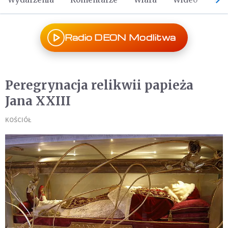
Radio DEON Modlitwa
Peregrynacja relikwii papieża
Jana XXIII
KOŚCIÓŁ