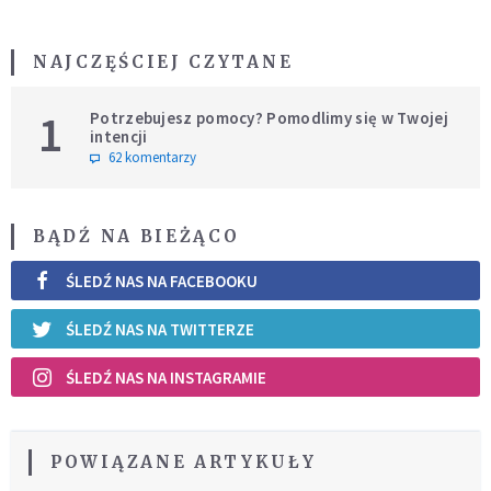
NAJCZĘŚCIEJ CZYTANE
1
Potrzebujesz pomocy? Pomodlimy się w Twojej
intencji
62 komentarzy
BĄDŹ NA BIEŻĄCO
ŚLEDŹ NAS NA FACEBOOKU
ŚLEDŹ NAS NA TWITTERZE
ŚLEDŹ NAS NA INSTAGRAMIE
POWIĄZANE ARTYKUŁY