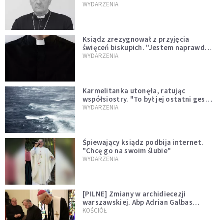
sprawował Mszę świętą
WYDARZENIA
Ksiądz zrezygnował z przyjęcia
święceń biskupich. "Jestem naprawdę
niegodny"
WYDARZENIA
Karmelitanka utonęła, ratując
współsiostry. "To był jej ostatni gest
miłości"
WYDARZENIA
Śpiewający ksiądz podbija internet.
"Chcę go na swoim ślubie"
WYDARZENIA
[PILNE] Zmiany w archidiecezji
warszawskiej. Abp Adrian Galbas
wręczył dekrety nowym proboszczom
KOŚCIÓŁ