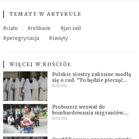
TEMATY W ARTYKULE
#ciało
#relikwie
#jan xxiii
#peregrynacja
#święty
WIĘCEJ W:
KOŚCIÓŁ
Polskie siostry zakonne modlą
się o cud. "To będzie pieczęć
Pana Boga dla naszej wiary"
KOŚCIÓŁ
Proboszcz wezwał do
bombardowania migrantów.
"Masowy ogień przeciwko
KOŚCIÓŁ
najeźdźcom!"