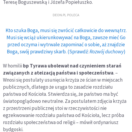
Teresę Boguszewską i Józefa Popiełuszko.
DEON.PL POLECA
Kto szuka Boga, musi się zwrócić całkowicie do wewnątrz.
Musi się wciąż ukierunkowywać na Boga, zawsze mieć Go
przed oczyma i wytrwale zapominać o sobie, aż znajdzie
Boga, swój prawdziwy skarb. (Sprawdź:
Rozwój duchowy
)
W homilii
bp Tyrawa ubolewał nad czynieniem starań
związanych z ateizacją państwa i społeczeństwa
. –
Wnosi się postulaty usunięcia krzyża ze ścian w miejscach
publicznych, dlatego że urąga to zasadzie rozdziału
państwa od Kościoła. Stwierdza się, że państwo ma być
światopoglądowo neutralne. Za postulatem zdjęcia krzyża
z przestrzeni publicznej stoi w rzeczywistości nie
egzekwowanie rozdziału państwa od Kościoła, lecz próba
rozdziału społeczeństwa od religii – mówił ordynariusz
bydgoski.