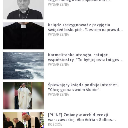
sprawował Mszę świętą
WYDARZENIA
Ksiądz zrezygnował z przyjęcia
święceń biskupich. "Jestem naprawdę
niegodny"
WYDARZENIA
Karmelitanka utonęła, ratując
współsiostry. "To był jej ostatni gest
miłości"
WYDARZENIA
Śpiewający ksiądz podbija internet.
"Chcę go na swoim ślubie"
WYDARZENIA
[PILNE] Zmiany w archidiecezji
warszawskiej. Abp Adrian Galbas
wręczył dekrety nowym proboszczom
KOŚCIÓŁ