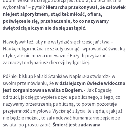
dobre. Właśnie dlatego aborcja jest dobra, bo technicznie
wykonalna? – pytał?
Hierarcha przekonywał, że człowiek
nie jest algorytmem, stąd też miłość, ofiara,
poświęcenie się, przebaczenie, to co nazywamy
świętością niczym nie da się zastąpić
.
Nawoływał też, aby nie wstydzić się chrześcijaństwa. -
Naukę religii można ze szkoły usunąć i wprowadzić świecką
etykę, ale nie można unieważnić Bożych przykazań –
zaznaczył ordynariusz diecezji bydgoskiej.
Później biskup kaliski Stanisław Napierała stwierdził w
swoim przemówieniu, że
w dzisiejszym świecie widoczna
jest zorganizowana walka z Bogiem
. - Jak Boga się
odrzuci, jak się go wypiera z życia publicznego, z tego, co
nazywamy przestrzenią publiczną, to potem pozostaje
przyjemność zmysłowa. Wycisnąć z życia ile się da, a jak już
nie będzie można, to zafundować humanitarne zejście ze
świata, po prostu zabić.
Śmierć jest zadawana