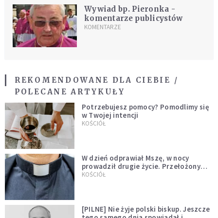
Wywiad bp. Pieronka -
komentarze publicystów
KOMENTARZE
REKOMENDOWANE DLA CIEBIE /
POLECANE ARTYKUŁY
Potrzebujesz pomocy? Pomodlimy się
w Twojej intencji
KOŚCIÓŁ
W dzień odprawiał Mszę, w nocy
prowadził drugie życie. Przełożony
kazał mu opuścić zakon
KOŚCIÓŁ
[PILNE] Nie żyje polski biskup. Jeszcze
tego samego dnia spowiadał i