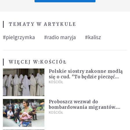
TEMATY W ARTYKULE
#pielgrzymka
#radio maryja
#kalisz
WIĘCEJ W:
KOŚCIÓŁ
Polskie siostry zakonne modlą
się o cud. "To będzie pieczęć
Pana Boga dla naszej wiary"
KOŚCIÓŁ
Proboszcz wezwał do
bombardowania migrantów.
"Masowy ogień przeciwko
KOŚCIÓŁ
najeźdźcom!"