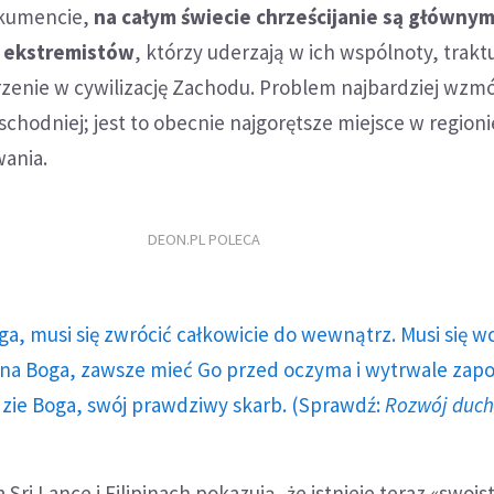
okumencie,
na całym świecie chrześcijanie są główny
ń ekstremistów
, którzy uderzają w ich wspólnoty, traktu
zenie w cywilizację Zachodu. Problem najbardziej wzmó
schodniej; jest to obecnie najgorętsze miejsce w regionie
wania.
DEON.PL POLECA
ga, musi się zwrócić całkowicie do wewnątrz. Musi się w
a Boga, zawsze mieć Go przed oczyma i wytrwale zap
dzie Boga, swój prawdziwy skarb. (Sprawdź:
Rozwój duc
a Sri Lance i Filipinach pokazują, że istnieje teraz «swois