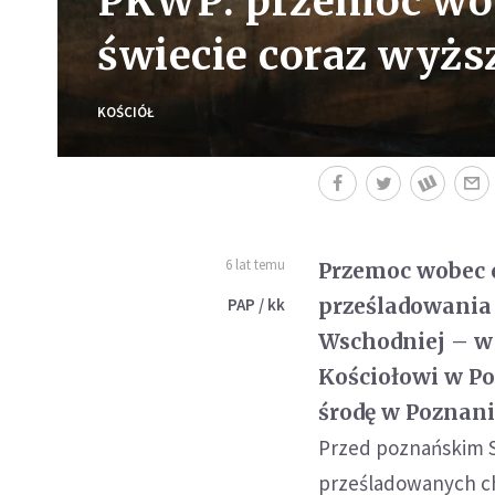
PKWP: przemoc wob
świecie coraz wyż
KOŚCIÓŁ
6 lat temu
Przemoc wobec c
prześladowania n
PAP / kk
Wschodniej – w
Kościołowi w P
środę w Poznani
Przed poznańskim S
prześladowanych ch