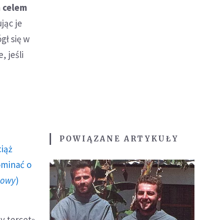
m celem
jąc je
gł się w
, jeśli
POWIĄZANE ARTYKUŁY
ciąż
ominać o
howy
)
ty tercet»,