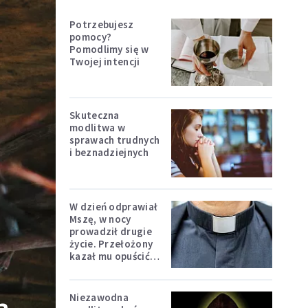
Potrzebujesz
pomocy?
Pomodlimy się w
Twojej intencji
Skuteczna
modlitwa w
sprawach trudnych
i beznadziejnych
W dzień odprawiał
Mszę, w nocy
prowadził drugie
życie. Przełożony
kazał mu opuścić
zakon
Niezawodna