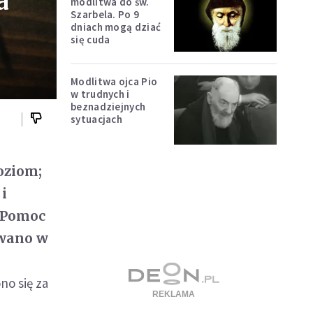
a
modlitwa do św.
Szarbela. Po 9
dniach mogą dziać
się cuda
Modlitwa ojca Pio
w trudnych i
beznadziejnych
sytuacjach
oziom;
 i
a Pomoc
owano w
o się za