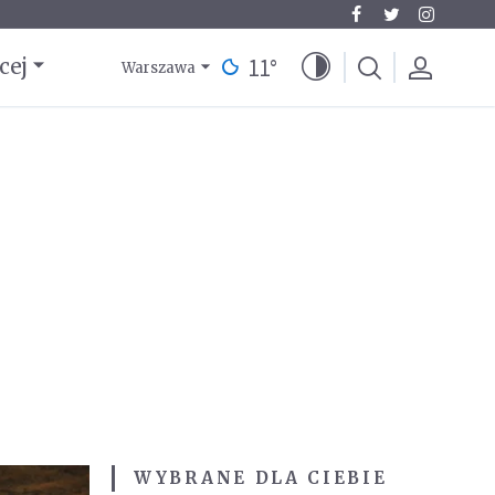
11
°
cej
Warszawa
WYBRANE DLA CIEBIE