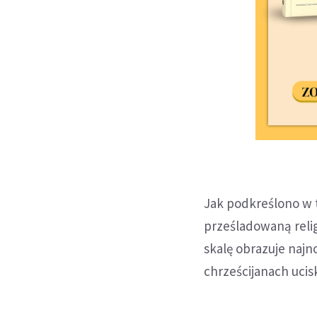
Jak podkreślono w t
prześladowaną relig
skalę obrazuje naj
chrześcijanach ucis