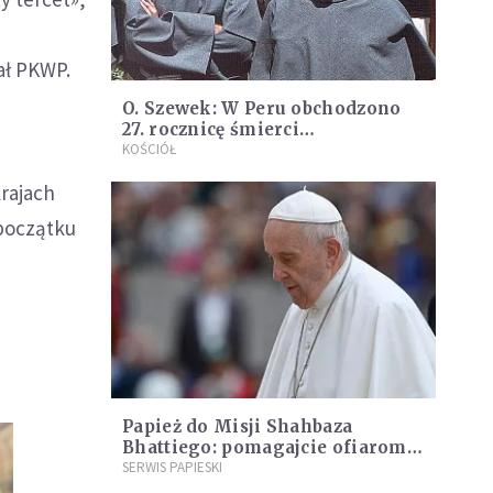
ał PKWP.
O. Szewek: W Peru obchodzono
27. rocznicę śmierci
męczenników franciszkańskich z
KOŚCIÓŁ
Pariacoto
rajach
 początku
Papież do Misji Shahbaza
Bhattiego: pomagajcie ofiarom
fałszywych oskarżeń
SERWIS PAPIESKI