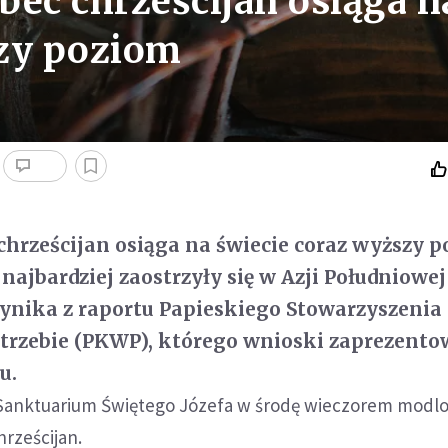
ec chrześcijan osiąga n
szy poziom
hrześcijan osiąga na świecie coraz wyższy p
ajbardziej zaostrzyły się w Azji Południowej
ynika z raportu Papieskiego Stowarzyszeni
otrzebie (PKWP), którego wnioski zaprezent
u.
anktuarium Świętego Józefa w środę wieczorem modlon
rześcijan.