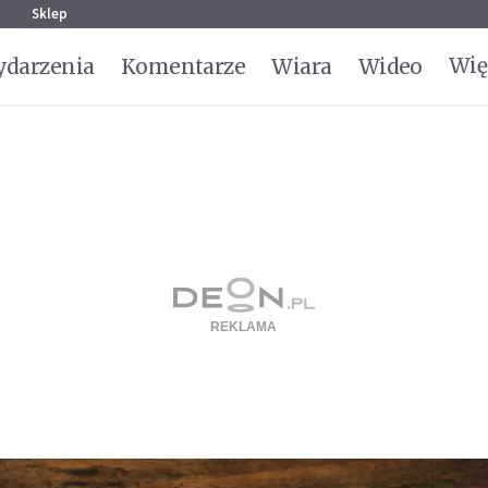
g
Sklep
Wię
darzenia
Komentarze
Wiara
Wideo