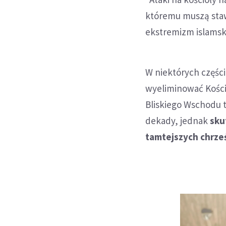
któremu muszą stawi
ekstremizm islamski
W niektórych części
wyeliminować Kości
Bliskiego Wschodu tj
dekady, jednak
sku
tamtejszych chrześ