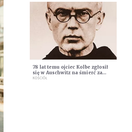
78 lat temu ojciec Kolbe zgłosił
się w Auschwitz na śmierć za
współwięźnia
KOŚCIÓŁ