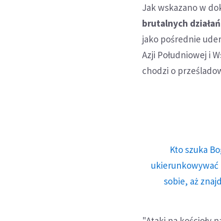
Jak wskazano w d
brutalnych działa
jako pośrednie uder
Azji Południowej i W
chodzi o prześlado
Kto szuka Bo
ukierunkowywać n
sobie, aż znaj
"Ataki na kościoły n