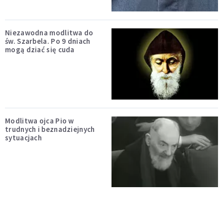
Niezawodna modlitwa do
św. Szarbela. Po 9 dniach
mogą dziać się cuda
Modlitwa ojca Pio w
trudnych i beznadziejnych
sytuacjach