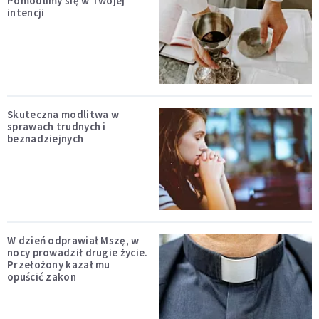
Pomodlimy się w Twojej
intencji
Skuteczna modlitwa w
sprawach trudnych i
beznadziejnych
W dzień odprawiał Mszę, w
nocy prowadził drugie życie.
Przełożony kazał mu
opuścić zakon