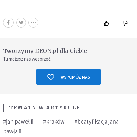
Tworzymy DEON.pl dla Ciebie
Tu możesz nas wesprzeć.
WSPOMÓŻ NAS
TEMATY W ARTYKULE
#jan paweł ii
#kraków
#beatyfikacja jana
pawła ii