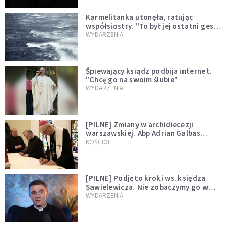
Karmelitanka utonęła, ratując
współsiostry. "To był jej ostatni gest
miłości"
WYDARZENIA
Śpiewający ksiądz podbija internet.
"Chcę go na swoim ślubie"
WYDARZENIA
[PILNE] Zmiany w archidiecezji
warszawskiej. Abp Adrian Galbas
wręczył dekrety nowym proboszczom
KOŚCIÓŁ
[PILNE] Podjęto kroki ws. księdza
Sawielewicza. Nie zobaczymy go w
mediach
WYDARZENIA