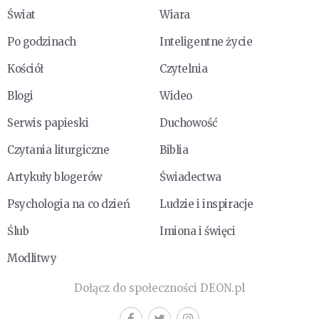
Świat
Wiara
Po godzinach
Inteligentne życie
Kościół
Czytelnia
Blogi
Wideo
Serwis papieski
Duchowość
Czytania liturgiczne
Biblia
Artykuły blogerów
Świadectwa
Psychologia na co dzień
Ludzie i inspiracje
Ślub
Imiona i święci
Modlitwy
Dołącz do społeczności DEON.pl