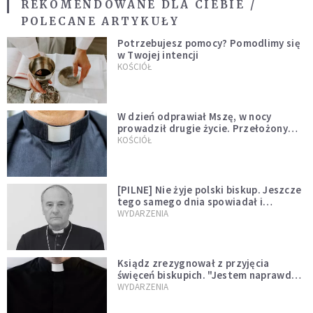
REKOMENDOWANE DLA CIEBIE /
POLECANE ARTYKUŁY
Potrzebujesz pomocy? Pomodlimy się
w Twojej intencji
KOŚCIÓŁ
W dzień odprawiał Mszę, w nocy
prowadził drugie życie. Przełożony
kazał mu opuścić zakon
KOŚCIÓŁ
[PILNE] Nie żyje polski biskup. Jeszcze
tego samego dnia spowiadał i
sprawował Mszę świętą
WYDARZENIA
Ksiądz zrezygnował z przyjęcia
święceń biskupich. "Jestem naprawdę
niegodny"
WYDARZENIA