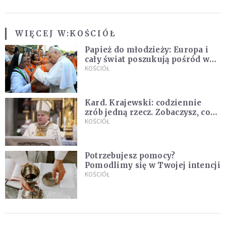
WIĘCEJ W:
KOŚCIÓŁ
Papież do młodzieży: Europa i
cały świat poszukują pośród was
nowych świętych
KOŚCIÓŁ
Kard. Krajewski: codziennie
zrób jedną rzecz. Zobaczysz, co
stanie się z twoim życiem
KOŚCIÓŁ
Potrzebujesz pomocy?
Pomodlimy się w Twojej intencji
KOŚCIÓŁ