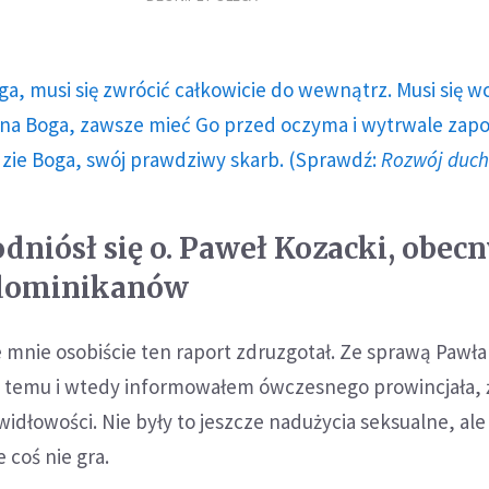
ga, musi się zwrócić całkowicie do wewnątrz. Musi się w
a Boga, zawsze mieć Go przed oczyma i wytrwale zap
dzie Boga, swój prawdziwy skarb. (Sprawdź:
Rozwój duc
dniósł się o. Paweł Kozacki, obec
 dominikanów
e mnie osobiście ten raport zdruzgotał. Ze sprawą Pawła
at temu i wtedy informowałem ówczesnego prowincjała, 
idłowości. Nie były to jeszcze nadużycia seksualne, ale
 coś nie gra.