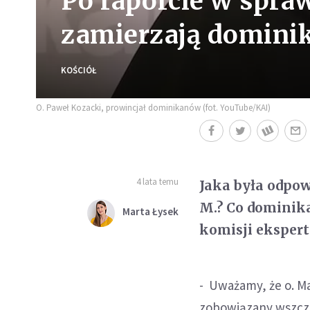
Po raporcie w spra
zamierzają domini
KOŚCIÓŁ
O. Paweł Kozacki, prowincjał dominikanów (fot. YouTube/KAI)
4 lata temu
Jaka była odpo
M.? Co dominika
Marta Łysek
komisji eksper
- Uważamy, że o. Ma
zobowiązany wszczą