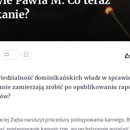
wie Pawła M. Co teraz
kanie?
wiedzialność dominikańskich władz w sprawi
nie zamierzają zrobić po opublikowaniu rap
tów?
ciej Zięba naruszył procedury postępowania karnego. B
ć postępowanie kanoniczne, wszechstronnie wyjaśnić 