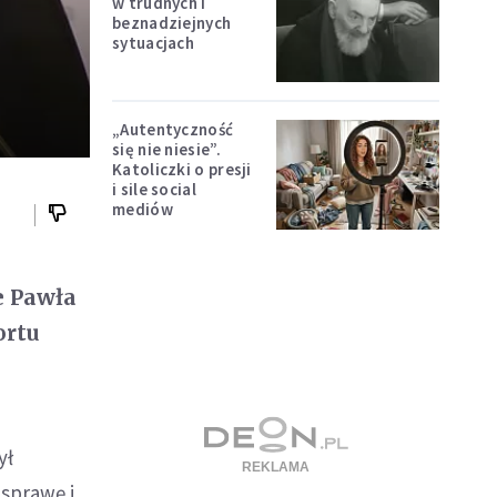
w trudnych i
beznadziejnych
sytuacjach
„Autentyczność
się nie niesie”.
Katoliczki o presji
i sile social
mediów
e Pawła
ortu
ył
sprawę i