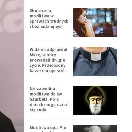
Skuteczna
modlitwa w
sprawach trudnych
i beznadziejnych
W dzień odprawiał
Mszę, w nocy
prowadził drugie
życie. Przełożony
kazał mu opuścić
zakon
Niezawodna
modlitwa do św.
Szarbela. Po 9
dniach mogą dziać
się cuda
Modlitwa ojca Pio