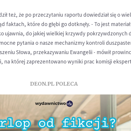
ził też, że po przeczytaniu raportu dowiedział się o wie
 faktach, które do głębi go dotknęły. - To jest materia
lko ujawnia, do jakiej wielkiej krzywdy pokrzywdzonych d
mocne pytania o nasze mechanizmy kontroli duszpaste
szeniu Słowa, przekazywaniu Ewangelii - mówił prowinc
, na której zaprezentowano wyniki prac komisji eksper
DEON.PL POLECA