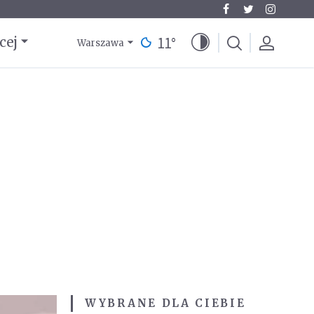
11
°
cej
Warszawa
WYBRANE DLA CIEBIE