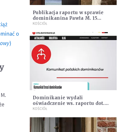
Publikacja raportu w sprawie
dominikanina Pawła M. 15
ciąż
września
KOŚCIÓŁ
ominać o
howy
)
ny
 M.
Dominikanie wydali
oświadczenie ws. raportu dot.
że
Pawła M. "Raport ten ukazuje
KOŚCIÓŁ
ogrom zła"