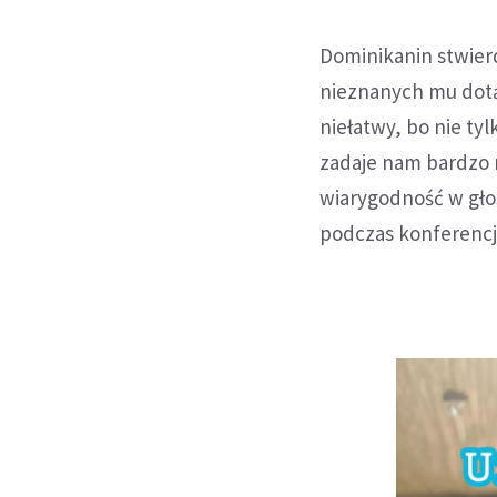
Dominikanin stwierd
nieznanych mu dotąd
niełatwy, bo nie ty
zadaje nam bardzo 
wiarygodność w gło
podczas konferencji