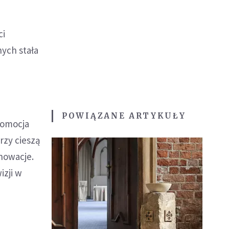
ci
ych stała
POWIĄZANE ARTYKUŁY
promocja
rzy cieszą
nowacje.
izji w