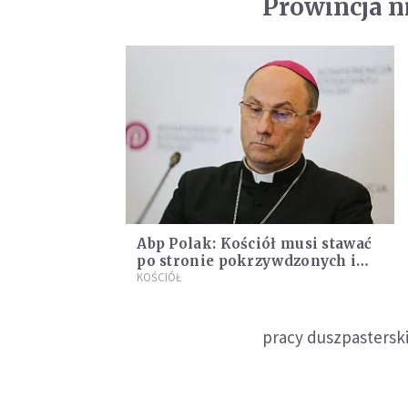
Prowincja n
Abp Polak: Kościół musi stawać
po stronie pokrzywdzonych i
skutecznie chronić najsłabszych
KOŚCIÓŁ
pracy duszpasterski