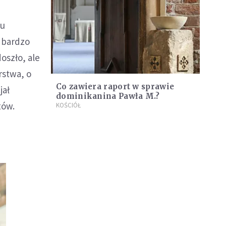
lu
ł bardzo
oszło, ale
rstwa, o
Co zawiera raport w sprawie
jał
dominikanina Pawła M.?
tów.
KOŚCIÓŁ