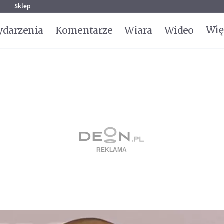
g
Sklep
Wię
darzenia
Komentarze
Wiara
Wideo