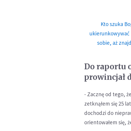
Kto szuka Bo
ukierunkowywać n
sobie, aż znaj
Do raportu o
prowincjał
- Zacznę od tego, ż
zetknąłem się 25 l
dochodzi do niepraw
orientowałem się, że