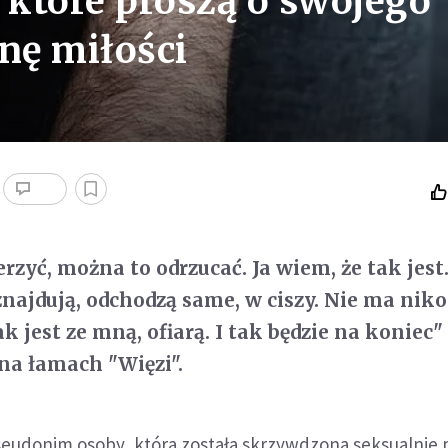
 które proszą o swojego
nę miłości
zyć, można to odrzucać. Ja wiem, że tak jest
znajdują, odchodzą same, w ciszy. Nie ma niko
ak jest ze mną, ofiarą. I tak będzie na koniec"
na łamach "Więzi".
pseudonim osoby, która została skrzywdzona seksualnie 