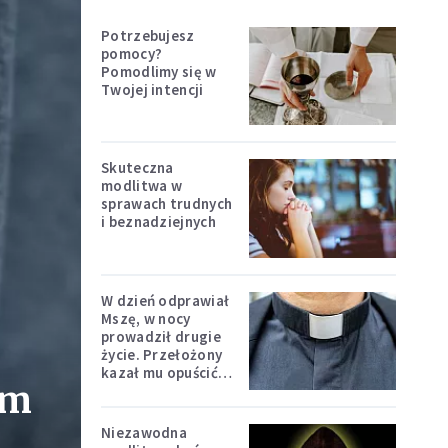
Potrzebujesz
pomocy?
Pomodlimy się w
Twojej intencji
Skuteczna
modlitwa w
sprawach trudnych
i beznadziejnych
W dzień odprawiał
Mszę, w nocy
prowadził drugie
życie. Przełożony
kazał mu opuścić
em
zakon
Niezawodna