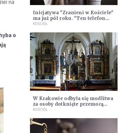
iei na
Inicjatywa "Zranieni w Kościele"
ma już pół roku. "Ten telefon
jest potrzebny"
KOŚCIÓŁ
chyba o
ają
W Krakowie odbyła się modlitwa
za osoby dotknięte przemocą
seksualną w Kościele
KOŚCIÓŁ