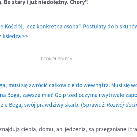
. Bo stary i już niedołężny. Chory".
e Kościół, lecz konkretna osoba". Postulaty do biskupó
 księdza >>
DEON.PL POLECA
ga, musi się zwrócić całkowicie do wewnątrz. Musi się w
a Boga, zawsze mieć Go przed oczyma i wytrwale zap
dzie Boga, swój prawdziwy skarb. (Sprawdź:
Rozwój duc
znajdują ciepła, domu, ani jedzenia, są przeganiane i t