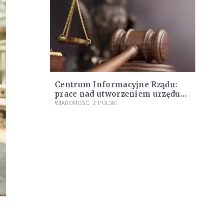
Centrum Informacyjne Rządu:
prace nad utworzeniem urzędu
ds. walki z pedofilią na
WIADOMOŚCI Z POLSKI
ukończeniu