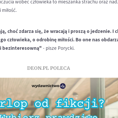
 uczucia wobec człowieka to mieszanka strachu oraz nadz
 miłość.
ją, choć zdarza się, że wracają i proszą o jedzenie. I 
ego człowieka, o odrobinę miłości. Bo one nas obdarz
 i bezinteresowną"
- pisze Porycki.
DEON.PL POLECA