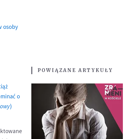
w osoby
POWIĄZANE ARTYKUŁY
ciąż
ominać o
howy
)
raktowane