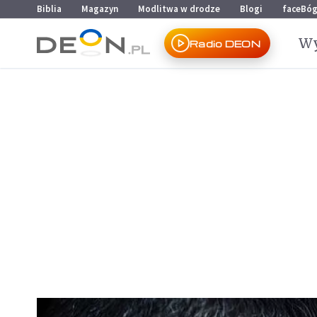
Przejdź do menu głównego
Przejdź do treści
Biblia
Magazyn
Modlitwa w drodze
Blogi
faceBó
Wy
Radio DEON