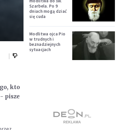
modlitwa do św.
Szarbela. Po 9
dniach mogą dziać
się cuda
Modlitwa ojca Pio
w trudnych i
beznadziejnych
sytuacjach
.
go, kto
 - pisze
przez