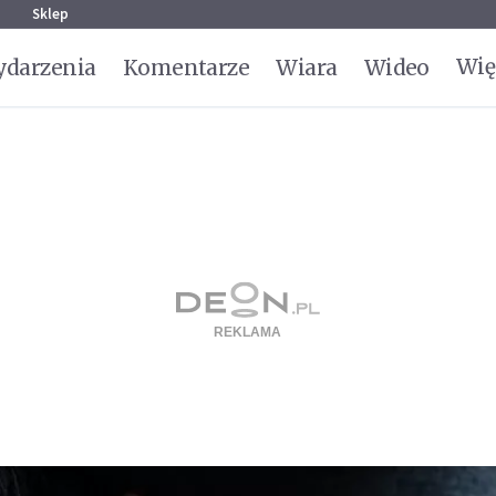
g
Sklep
Wię
darzenia
Komentarze
Wiara
Wideo