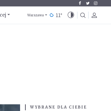
11
°
cej
Warszawa
WYBRANE DLA CIEBIE