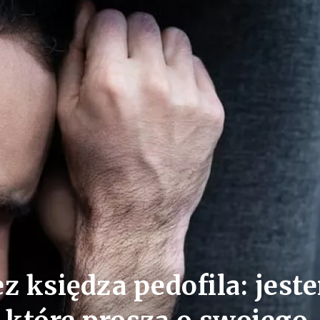
 księdza pedofila: jest