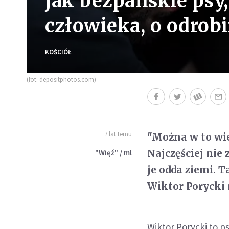
jak bezpańskie psy,
człowieka, o odrobi
KOŚCIÓŁ
(fot. depositphotos.com)
7 lat temu
"Można w to wier
Najczęściej nie 
"Więź" / ml
je odda ziemi. T
Wiktor Porycki 
Wiktor Porycki to 