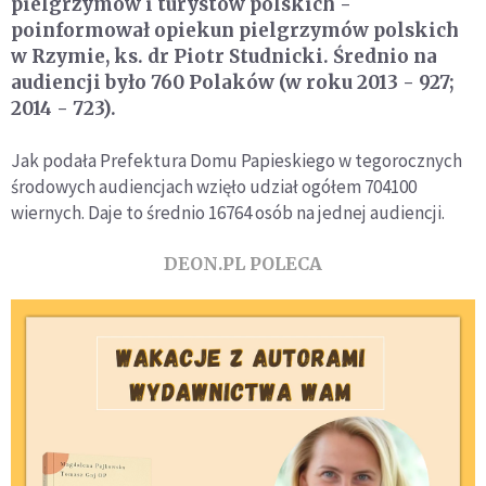
pielgrzymów i turystów polskich -
poinformował opiekun pielgrzymów polskich
w Rzymie, ks. dr Piotr Studnicki. Średnio na
audiencji było 760 Polaków (w roku 2013 - 927;
2014 - 723).
Jak podała Prefektura Domu Papieskiego w tegorocznych
środowych audiencjach wzięło udział ogółem 704100
wiernych. Daje to średnio 16764 osób na jednej audiencji.
DEON.PL POLECA