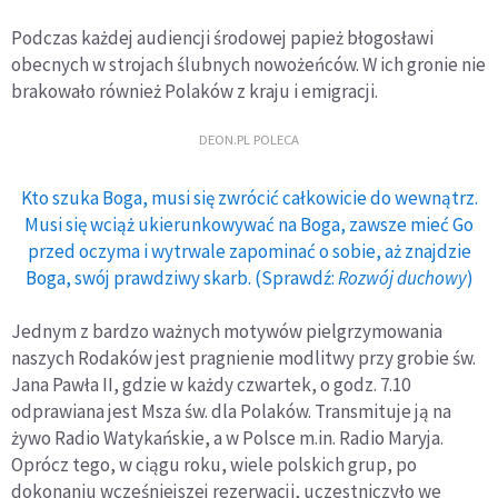
Podczas każdej audiencji środowej papież błogosławi
obecnych w strojach ślubnych nowożeńców. W ich gronie nie
brakowało również Polaków z kraju i emigracji.
DEON.PL POLECA
Kto szuka Boga, musi się zwrócić całkowicie do wewnątrz.
Musi się wciąż ukierunkowywać na Boga, zawsze mieć Go
przed oczyma i wytrwale zapominać o sobie, aż znajdzie
Boga, swój prawdziwy skarb. (Sprawdź:
Rozwój duchowy
)
Jednym z bardzo ważnych motywów pielgrzymowania
naszych Rodaków jest pragnienie modlitwy przy grobie św.
Jana Pawła II, gdzie w każdy czwartek, o godz. 7.10
odprawiana jest Msza św. dla Polaków. Transmituje ją na
żywo Radio Watykańskie, a w Polsce m.in. Radio Maryja.
Oprócz tego, w ciągu roku, wiele polskich grup, po
dokonaniu wcześniejszej rezerwacji, uczestniczyło we