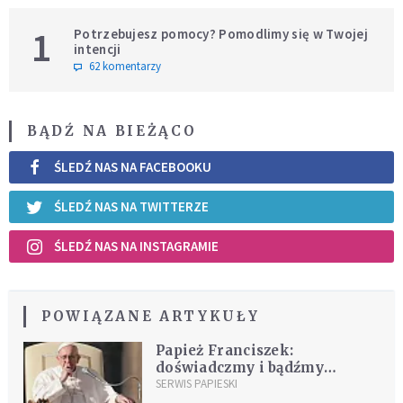
1
Potrzebujesz pomocy? Pomodlimy się w Twojej
intencji
62 komentarzy
BĄDŹ NA BIEŻĄCO
ŚLEDŹ NAS NA FACEBOOKU
ŚLEDŹ NAS NA TWITTERZE
ŚLEDŹ NAS NA INSTAGRAMIE
POWIĄZANE ARTYKUŁY
Papież Franciszek:
doświadczmy i bądźmy
świadkami Bożego
SERWIS PAPIESKI
Miłosierdzia