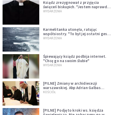
Ksiądz zrezygnował z przyjęcia
święceń biskupich. "Jestem naprawdę
niegodny"
WYDARZENIA
Karmelitanka utonęła, ratując
współsiostry. "To był jej ostatni gest
miłości"
WYDARZENIA
Śpiewający ksiądz podbija internet.
"Chcę go na swoim ślubie"
WYDARZENIA
[PILNE] Zmiany w archidiecezji
warszawskiej. Abp Adrian Galbas
wręczył dekrety nowym proboszczom
KOŚCIÓŁ
[PILNE] Podjęto kroki ws. księdza
Sawielewicza. Nie zobaczymy go w