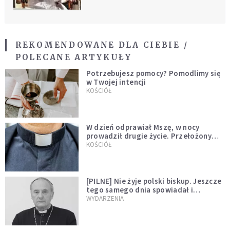
REKOMENDOWANE DLA CIEBIE /
POLECANE ARTYKUŁY
Potrzebujesz pomocy? Pomodlimy się
w Twojej intencji
KOŚCIÓŁ
W dzień odprawiał Mszę, w nocy
prowadził drugie życie. Przełożony
kazał mu opuścić zakon
KOŚCIÓŁ
[PILNE] Nie żyje polski biskup. Jeszcze
tego samego dnia spowiadał i
sprawował Mszę świętą
WYDARZENIA