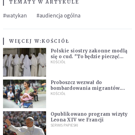
TEMATY W ARTYKULE
#watykan
#audiencja ogólna
WIĘCEJ W:
KOŚCIÓŁ
Polskie siostry zakonne modlą
się o cud. "To będzie pieczęć
Pana Boga dla naszej wiary"
KOŚCIÓŁ
Proboszcz wezwał do
bombardowania migrantów.
"Masowy ogień przeciwko
KOŚCIÓŁ
najeźdźcom!"
Opublikowano program wizyty
Leona XIV we Francji
SERWIS PAPIESKI