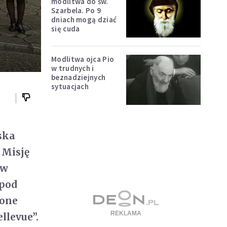
a
modlitwa do św.
Szarbela. Po 9
dniach mogą dziać
się cuda
Modlitwa ojca Pio
w trudnych i
beznadziejnych
sytuacjach
ska
 Misję
ów
 pod
zone
llevue”.