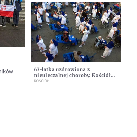
67-latka uzdrowiona z
tników
nieuleczalnej choroby. Kościół
oficjalnie uznał 72. cud za
KOŚCIÓŁ
wstawiennictwem Matki Bożej z
Lourdes