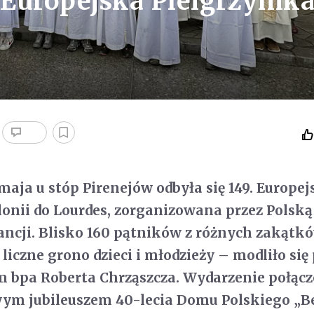
. Europejska Pielgrzymk
maja u stóp Pirenejów odbyła się 149. Europej
onii do Lourdes, zorganizowana przez Polską
ancji. Blisko 160 pątników z różnych zakątk
liczne grono dzieci i młodzieży – modliło się
 bpa Roberta Chrząszcza. Wydarzenie połąc
ym jubileuszem 40-lecia Domu Polskiego „Be