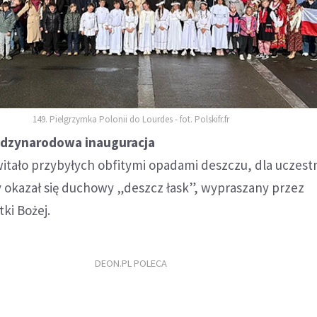
149. Pielgrzymka Polonii do Lourdes - fot. Polskifr.fr
iędzynarodowa inauguracja
itało przybyłych obfitymi opadami deszczu, dla uczes
y okazał się duchowy „deszcz łask”, wypraszany przez
ki Bożej.
DEON.PL POLECA