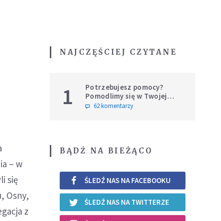
NAJCZĘŚCIEJ CZYTANE
Potrzebujesz pomocy?
1
Pomodlimy się w Twojej
intencji
62 komentarzy
a
BĄDŹ NA BIEŻĄCO
ia – w
i się
ŚLEDŹ NAS NA FACEBOOKU
u, Osny,
ŚLEDŹ NAS NA TWITTERZE
egacja z