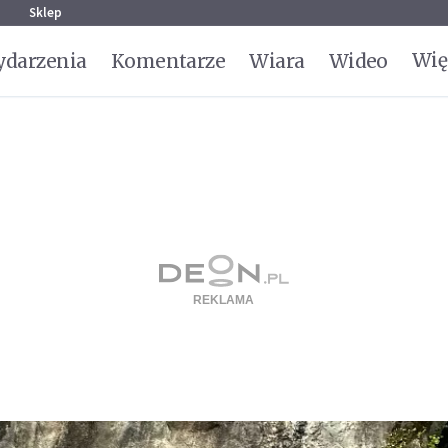
g
Sklep
Wię
darzenia
Komentarze
Wiara
Wideo