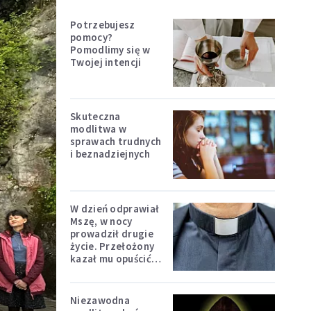
Potrzebujesz
pomocy?
Pomodlimy się w
Twojej intencji
Skuteczna
modlitwa w
sprawach trudnych
i beznadziejnych
W dzień odprawiał
Mszę, w nocy
prowadził drugie
życie. Przełożony
kazał mu opuścić
zakon
Niezawodna