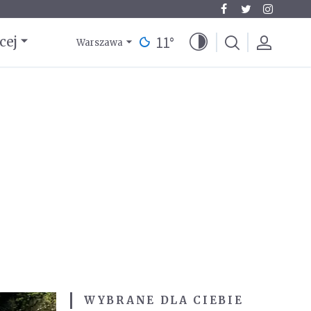
11
°
cej
Warszawa
WYBRANE DLA CIEBIE