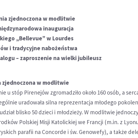
nia zjednoczona w modlitwie
 międzynarodowa inauguracja
skiego „Bellevue” w Lourdes
ów i tradycyjne nabożeństwa
ialogu – zaproszenie na wielki jubileusz
a zjednoczona w modlitwie
e u stóp Pirenejów zgromadziło około 160 osób, a serc
ególnie uradowała silna reprezentacja młodego pokolen
dział blisko 50 dzieci i młodzieży. W modlitwie jednoczyl
rodków Polskiej Misji Katolickiej we Francji (m.in. z Lyon
ryskich parafii na Concorde i św. Genowefy), a także del