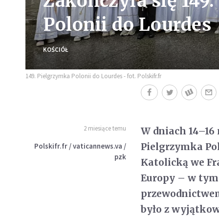
Zakończyła się 149
Polonii do Lourdes
KOŚCIÓŁ
149. Pielgrzymka Polonii do Lourdes - fot. Polskifr.fr
2 miesiące temu
W dniach 14–16 
Pielgrzymka Pol
Polskifr.fr / vaticannews.va /
pzk
Katolicką we Fr
Europy – w tym 
przewodnictwem
było z wyjątkow