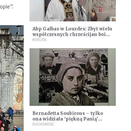
opie”.
Abp Galbas w Lourdes: Zbyt wielu
współczesnych chrześcijan boi
się "wypaść z mainstreamu"
KOŚCIÓŁ
Bernadetta Soubirous – tylko
ona widziała ‘piękną Panią’
podczas objawień w Lourdes
DUCHOWOŚĆ