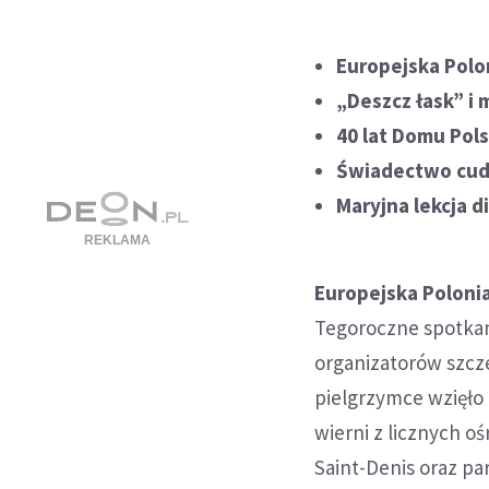
Europejska Polo
„Deszcz łask” i
40 lat Domu Pol
Świadectwo cud
Maryjna lekcja d
Europejska Poloni
Tegoroczne spotkani
organizatorów szcz
pielgrzymce wzięło u
wierni z licznych oś
Saint-Denis oraz pa