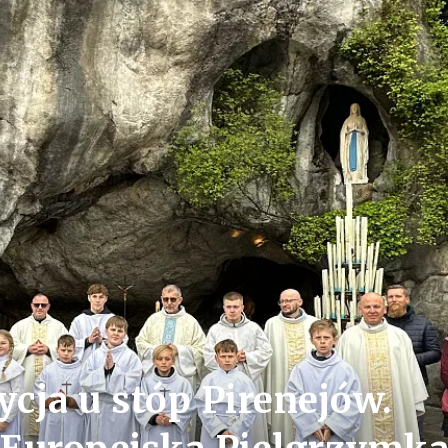
cja u stóp Pirenejów.