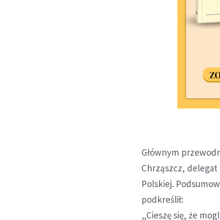
Głównym przewodni
Chrząszcz, delegat 
Polskiej. Podsumowu
podkreślił:
„Cieszę się, że mogl