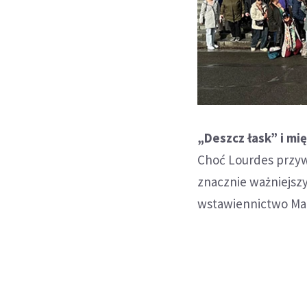
„Deszcz łask” i m
Choć Lourdes przyw
znacznie ważniejsz
wstawiennictwo Mat