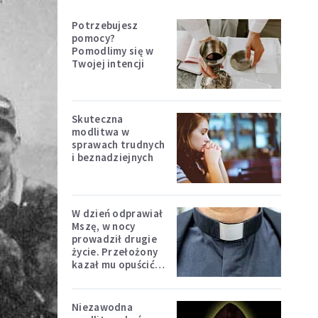
Potrzebujesz
pomocy?
Pomodlimy się w
Twojej intencji
Skuteczna
modlitwa w
sprawach trudnych
i beznadziejnych
W dzień odprawiał
Mszę, w nocy
prowadził drugie
życie. Przełożony
kazał mu opuścić
zakon
Niezawodna