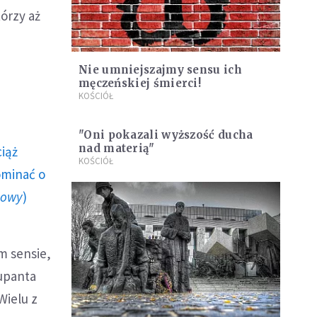
órzy aż
Nie umniejszajmy sensu ich
męczeńskiej śmierci!
KOŚCIÓŁ
"Oni pokazali wyższość ducha
nad materią"
ciąż
KOŚCIÓŁ
ominać o
howy
)
m sensie,
kupanta
Wielu z