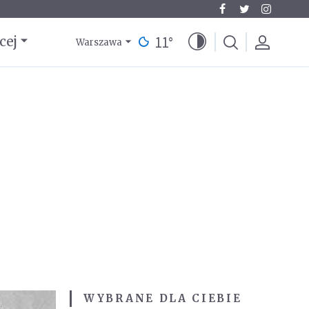
11
°
cej
Warszawa
WYBRANE DLA CIEBIE