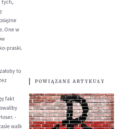
 tych,
ę
osiężne
ie. One w
ców
ko-praski.
załoby to
zez
POWIĄZANE ARTYKUŁY
ę fakt
sowaliby
Hoser. -
zasie walk