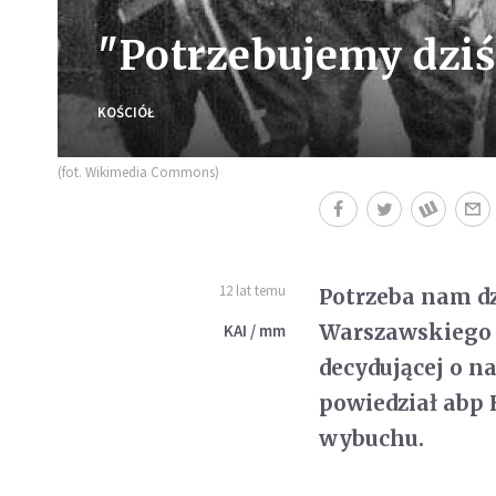
"Potrzebujemy dziś
KOŚCIÓŁ
(fot. Wikimedia Commons)
12 lat temu
Potrzeba nam dz
Warszawskiego o
KAI / mm
decydującej o n
powiedział abp 
wybuchu.