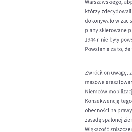
Warszawskiego, abp
którzy zdecydowali o
dokonywało w zacisz
plany skierowane pr
1944 r. nie były p
Powstania za to, że
Zwrócił on uwagę, 
masowe aresztowani
Niemców mobilizacji
Konsekwencją tego 
obecności na prawym
zasadę spalonej zie
Większość zniszczeń