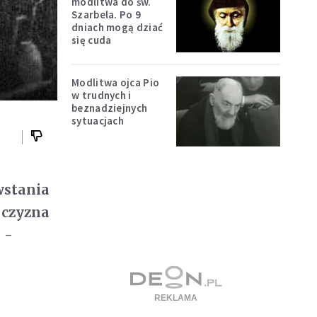
modlitwa do św.
Szarbela. Po 9
dniach mogą dziać
się cuda
Modlitwa ojca Pio
w trudnych i
beznadziejnych
sytuacjach
wstania
jczyzna
 -