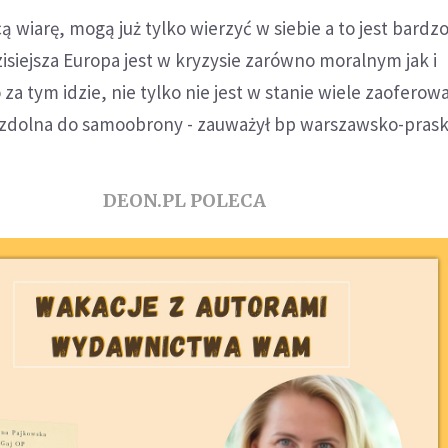
cą wiarę, mogą już tylko wierzyć w siebie a to jest bardz
zisiejsza Europa jest w kryzysie zarówno moralnym jak i
a tym idzie, nie tylko nie jest w stanie wiele zaoferow
t zdolna do samoobrony - zauważył bp warszawsko-prask
DEON.PL POLECA