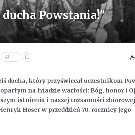
 ducha Powstania!"
iś ducha, który przyświecał uczestnikom Po
partym na triadzie wartości: Bóg, honor i O
aszym istnieniu i naszej tożsamości zbiorowej
Henryk Hoser w przeddzień 70. rocznicy jego