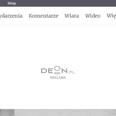
g
Sklep
Wię
darzenia
Komentarze
Wiara
Wideo