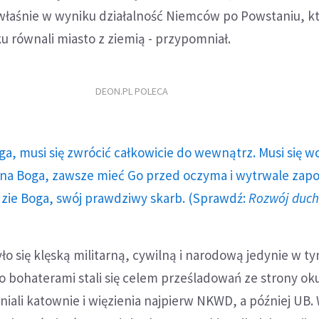
właśnie w wyniku działalność Niemców po Powstaniu, kt
ku równali miasto z ziemią - przypomniał.
DEON.PL POLECA
ga, musi się zwrócić całkowicie do wewnątrz. Musi się w
a Boga, zawsze mieć Go przed oczyma i wytrwale zap
dzie Boga, swój prawdziwy skarb. (Sprawdź:
Rozwój duc
ło się klęską militarną, cywilną i narodową jedynie w ty
jego bohaterami stali się celem prześladowań ze strony o
niali katownie i więzienia najpierw NKWD, a później UB. 