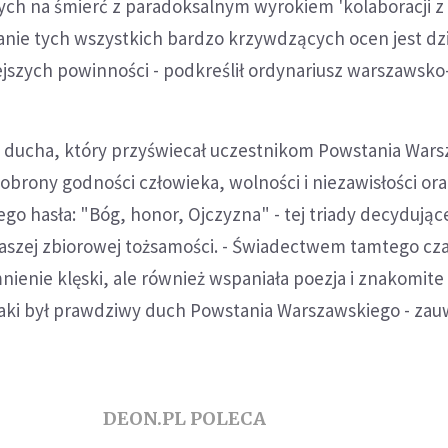
ych na śmierć z paradoksalnym wyrokiem 'kolaboracji z
nie tych wszystkich bardzo krzywdzących ocen jest dz
jszych powinności - podkreślił ordynariusz warszawsko-
ś ducha, który przyświecał uczestnikom Powstania War
obrony godności człowieka, wolności i niezawisłości or
ego hasła: "Bóg, honor, Ojczyzna" - tej triady decydujące
naszej zbiorowej tożsamości. - Świadectwem tamtego cza
nienie klęski, ale również wspaniała poezja i znakomite
jaki był prawdziwy duch Powstania Warszawskiego - zau
DEON.PL POLECA