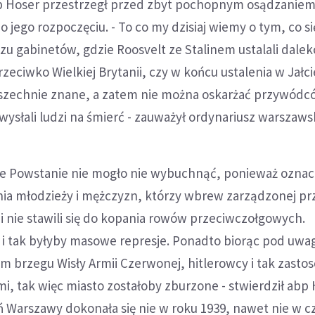
 Hoser przestrzegł przed zbyt pochopnym osądzaniem
 jego rozpoczęciu. - To co my dzisiaj wiemy o tym, co si
u gabinetów, gdzie Roosvelt ze Stalinem ustalali dalek
zeciwko Wielkiej Brytanii, czy w końcu ustalenia w Jałc
owszechnie znane, a zatem nie można oskarżać przywód
 wysłali ludzi na śmierć - zauważył ordynariusz warszaws
że Powstanie nie mogło nie wybuchnąć, ponieważ oznac
a młodzieży i mężczyzn, którzy wbrew zarządzonej pr
 nie stawili się do kopania rowów przeciwczołgowych.
i tak byłyby masowe represje. Ponadto biorąc pod uwag
 brzegu Wisły Armii Czerwonej, hitlerowcy i tak zasto
mi, tak więc miasto zostałoby zburzone - stwierdził abp 
 Warszawy dokonała się nie w roku 1939, nawet nie w c