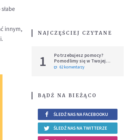
o słabe
ać innym,
NAJCZĘŚCIEJ CZYTANE
i.
Potrzebujesz pomocy?
1
Pomodlimy się w Twojej
intencji
62 komentarzy
BĄDŹ NA BIEŻĄCO
ŚLEDŹ NAS NA FACEBOOKU
ŚLEDŹ NAS NA TWITTERZE