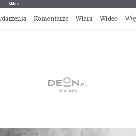
g
Sklep
Wię
darzenia
Komentarze
Wiara
Wideo