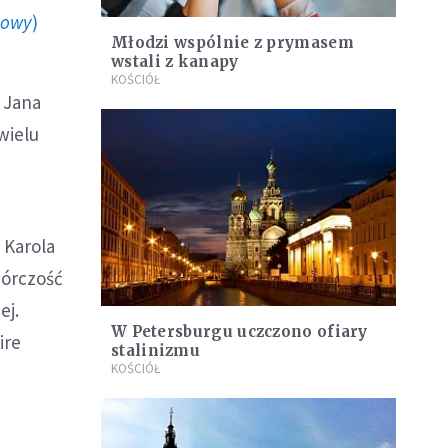
howy
)
Młodzi wspólnie z prymasem
wstali z kanapy
KOŚCIÓŁ
e Jana
 wielu
 Karola
wórczość
ej.
W Petersburgu uczczono ofiary
ire
stalinizmu
KOŚCIÓŁ