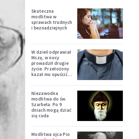
Skuteczna
modlitwa w
sprawach trudnych
i beznadziejnych
W dzień odprawiał
Mszę, w nocy
prowadził drugie
życie. Przełożony
kazał mu opuścić
zakon
Niezawodna
modlitwa do św.
Szarbela. Po 9
dniach mogą dziać
się cuda
Modlitwa ojca Pio