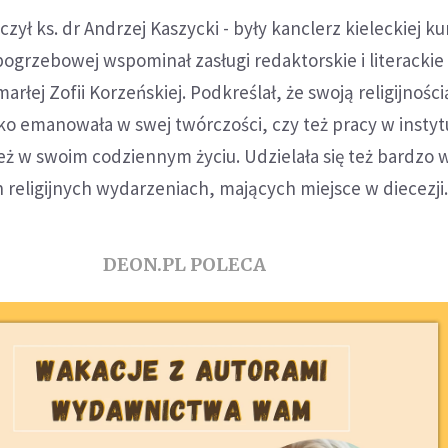
ył ks. dr Andrzej Kaszycki - były kanclerz kieleckiej kur
grzebowej wspominał zasługi redaktorskie i literackie
marłej Zofii Korzeńskiej. Podkreślał, że swoją religijnością
ko emanowała w swej twórczości, czy też pracy w instyt
też w swoim codziennym życiu. Udzielała się też bardzo 
religijnych wydarzeniach, mających miejsce w diecezji
DEON.PL POLECA