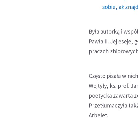
sobie, aż znaj
Była autorką i wspó
Pawła II. Jej eseje,
pracach zbiorowych
Często pisała w nic
Wojtyły, ks. prof. 
poetycka zawarta zo
Przetłumaczyła takż
Arbelet.