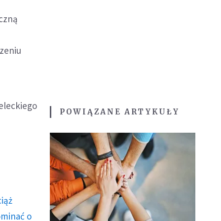
yczną
rzeniu
ieleckiego
POWIĄZANE ARTYKUŁY
ciąż
ominać o