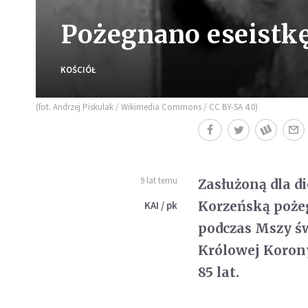
Pożegnano eseistkę
KOŚCIÓŁ
(fot. Andrzej Piskulak / Wikimedia Commons / CC BY-SA 4.0)
9 lat temu
Zasłużoną dla di
Korzeńską pożeg
KAI / pk
podczas Mszy ś
Królowej Korony
85 lat.