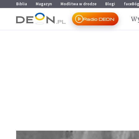
Przejdź do menu głównego
Przejdź do treści
Biblia
Magazyn
Modlitwa w drodze
Blogi
faceBó
Wy
Radio DEON