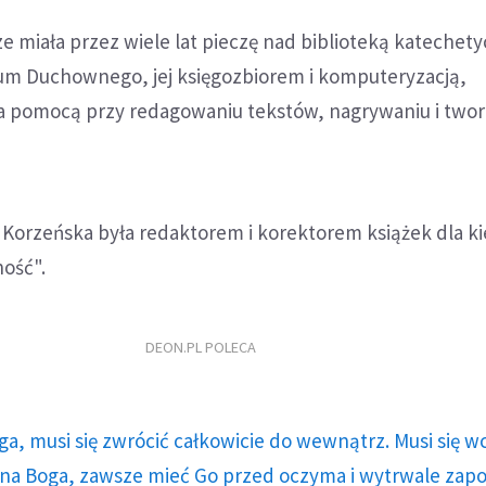
 miała przez wiele lat pieczę nad biblioteką katechet
m Duchownego, jej księgozbiorem i komputeryzacją,
ła pomocą przy redagowaniu tekstów, nagrywaniu i two
ia Korzeńska była redaktorem i korektorem książek dla k
ość".
DEON.PL POLECA
ga, musi się zwrócić całkowicie do wewnątrz. Musi się w
a Boga, zawsze mieć Go przed oczyma i wytrwale zap