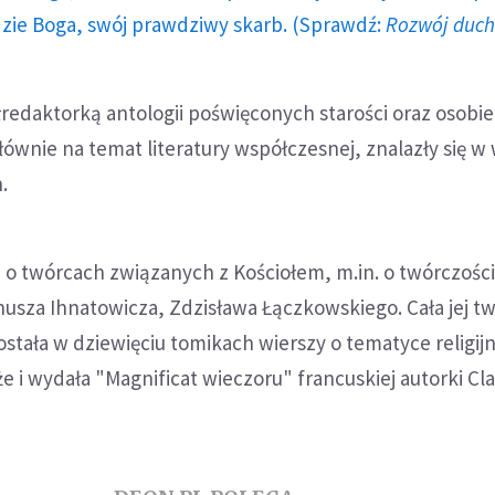
dzie Boga, swój prawdziwy skarb. (Sprawdź:
Rozwój duc
łredaktorką antologii poświęconych starości oraz osobi
 głównie na temat literatury współczesnej, znalazły się w
.
h o twórcach związanych z Kościołem, m.in. o twórczości
Janusza Ihnatowicza, Zdzisława Łączkowskiego. Cała jej t
stała w dziewięciu tomikach wierszy o tematyce religijn
e i wydała "Magnificat wieczoru" francuskiej autorki Cla