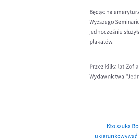
Będąc na emeryturze
Wyższego Seminariu
jednocześnie służy
plakatów.
Przez kilka lat Zof
Wydawnictwa "Jedn
Kto szuka Bo
ukierunkowywać n