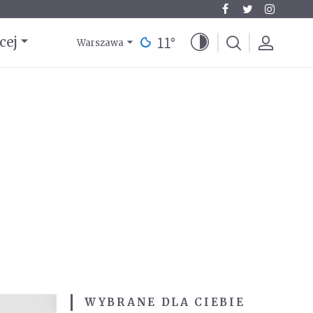
11
°
cej
Warszawa
WYBRANE DLA CIEBIE