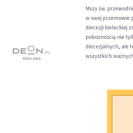
Mszy św. przewodnicz
w swej przemowie po
diecezji kieleckiej z
pobożnością nie tyl
diecezjalnych, ale 
wszystkich ważnych 