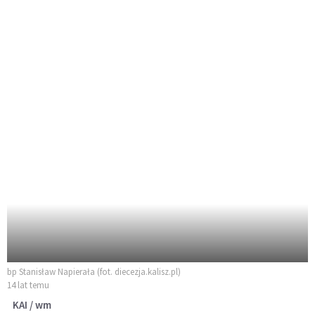
bp Stanisław Napierała (fot. diecezja.kalisz.pl)
14 lat temu
KAI / wm