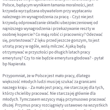
Polsce, będącym wynikiem łamania moralności, jest
krzywda wyrządzana obywatelom przy wypłacaniu
należnego im wynagrodzenia za pracę. - Czyż nie jest
krzywdą odprowadzanie składki ubezpieczeniowej od
najniższego wynagrodzenia i przekazywanie reszty w
osobnej kopercie? Co mają robić ci pracownicy? Odezwać
się, protestować? Z lęku przed jeszcze gorszym, to jest
utratą pracy w ogóle, wolą milczeć. A jaką będą
otrzymywać w przyszłości po długich latach pracy
emeryturę? Czy to nie będzie emerytura głodowa? - pytał
bp Napierała.
Przypomniał, że w Polsce jest mało pracy, dlatego
większość młodych ludzi musi jej szukać za granicami
naszego kraju. - Za mało jest pracy, nie starcza jej dla tych,
którzy chcieliby pracować. Nie starcza jej głównie dla
młodych. Tymczasem wszyscy mają przymusowo pracować
dłużej. Przymus pracy rozciągnięty ustawowo na wszystkich