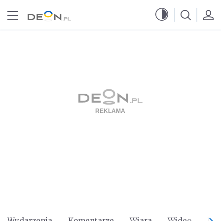
Przejdź do menu głównego
Przejdź do treści
Wydarzenia
Komentarze
Wiara
Wideo
Po 