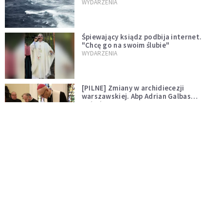
miłości"
WYDARZENIA
Śpiewający ksiądz podbija internet.
"Chcę go na swoim ślubie"
WYDARZENIA
[PILNE] Zmiany w archidiecezji
warszawskiej. Abp Adrian Galbas
wręczył dekrety nowym proboszczom
KOŚCIÓŁ
[PILNE] Podjęto kroki ws. księdza
Sawielewicza. Nie zobaczymy go w
mediach
WYDARZENIA