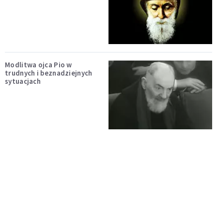
Modlitwa ojca Pio w
trudnych i beznadziejnych
sytuacjach