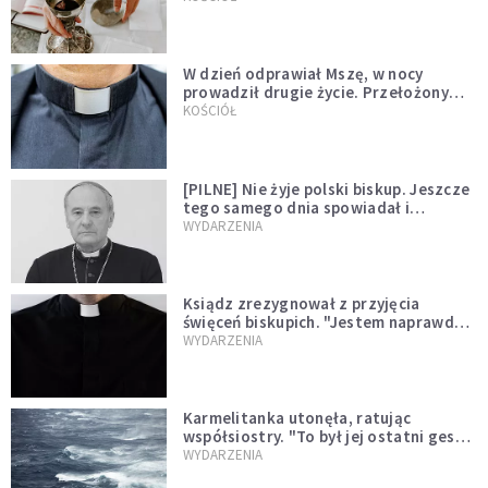
W dzień odprawiał Mszę, w nocy
prowadził drugie życie. Przełożony
kazał mu opuścić zakon
KOŚCIÓŁ
[PILNE] Nie żyje polski biskup. Jeszcze
tego samego dnia spowiadał i
sprawował Mszę świętą
WYDARZENIA
Ksiądz zrezygnował z przyjęcia
święceń biskupich. "Jestem naprawdę
niegodny"
WYDARZENIA
Karmelitanka utonęła, ratując
współsiostry. "To był jej ostatni gest
miłości"
WYDARZENIA