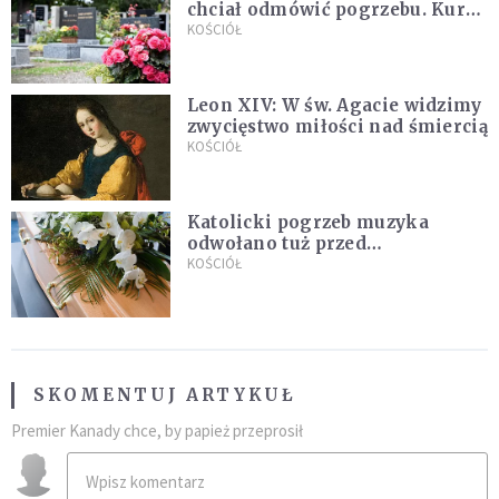
chciał odmówić pogrzebu. Kuria
zapowiada wyjaśnienia
KOŚCIÓŁ
Leon XIV: W św. Agacie widzimy
zwycięstwo miłości nad śmiercią
KOŚCIÓŁ
Katolicki pogrzeb muzyka
odwołano tuż przed
uroczystością. Powodem była
KOŚCIÓŁ
przynależność do masonerii
SKOMENTUJ ARTYKUŁ
Premier Kanady chce, by papież przeprosił