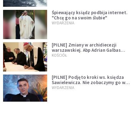
Śpiewający ksiądz podbija internet.
"Chcę go na swoim ślubie"
WYDARZENIA
[PILNE] Zmiany w archidiecezji
warszawskiej. Abp Adrian Galbas
wręczył dekrety nowym proboszczom
KOŚCIÓŁ
[PILNE] Podjęto kroki ws. księdza
Sawielewicza. Nie zobaczymy go w
mediach
WYDARZENIA