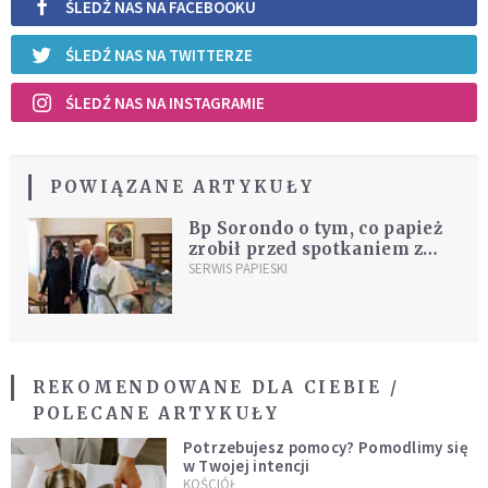
ŚLEDŹ NAS NA FACEBOOKU
ŚLEDŹ NAS NA TWITTERZE
ŚLEDŹ NAS NA INSTAGRAMIE
POWIĄZANE ARTYKUŁY
Bp Sorondo o tym, co papież
zrobił przed spotkaniem z
Trumpem
SERWIS PAPIESKI
REKOMENDOWANE DLA CIEBIE /
POLECANE ARTYKUŁY
Potrzebujesz pomocy? Pomodlimy się
w Twojej intencji
KOŚCIÓŁ