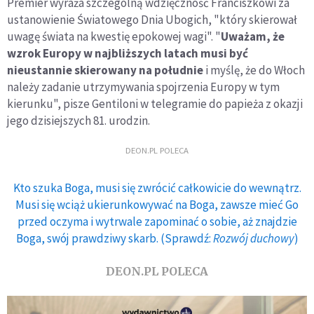
Premier wyraża szczególną wdzięczność Franciszkowi za
ustanowienie Światowego Dnia Ubogich, "który skierował
uwagę świata na kwestię epokowej wagi". "
Uważam, że
wzrok Europy w najbliższych latach musi być
nieustannie skierowany na południe
i myślę, że do Włoch
należy zadanie utrzymywania spojrzenia Europy w tym
kierunku", pisze Gentiloni w telegramie do papieża z okazji
jego dzisiejszych 81. urodzin.
DEON.PL POLECA
Kto szuka Boga, musi się zwrócić całkowicie do wewnątrz.
Musi się wciąż ukierunkowywać na Boga, zawsze mieć Go
przed oczyma i wytrwale zapominać o sobie, aż znajdzie
Boga, swój prawdziwy skarb. (Sprawdź:
Rozwój duchowy
)
DEON.PL POLECA