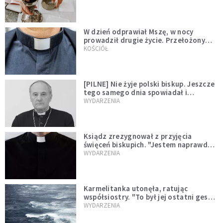
W dzień odprawiał Mszę, w nocy
prowadził drugie życie. Przełożony
kazał mu opuścić zakon
KOŚCIÓŁ
[PILNE] Nie żyje polski biskup. Jeszcze
tego samego dnia spowiadał i
sprawował Mszę świętą
WYDARZENIA
Ksiądz zrezygnował z przyjęcia
święceń biskupich. "Jestem naprawdę
niegodny"
WYDARZENIA
Karmelitanka utonęła, ratując
współsiostry. "To był jej ostatni gest
miłości"
WYDARZENIA