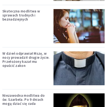
Skuteczna modlitwa w
sprawach trudnych i
beznadziejnych
W dzień odprawiał Mszę, w
nocy prowadził drugie życie.
Przełożony kazał mu
opuścić zakon
Niezawodna modlitwa do
św. Szarbela. Po 9 dniach
mogą dziać się cuda