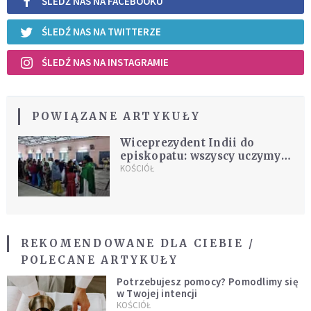
ŚLEDŹ NAS NA FACEBOOKU
ŚLEDŹ NAS NA TWITTERZE
ŚLEDŹ NAS NA INSTAGRAMIE
POWIĄZANE ARTYKUŁY
Wiceprezydent Indii do
episkopatu: wszyscy uczymy
się od Jezusa
KOŚCIÓŁ
REKOMENDOWANE DLA CIEBIE /
POLECANE ARTYKUŁY
Potrzebujesz pomocy? Pomodlimy się
w Twojej intencji
KOŚCIÓŁ