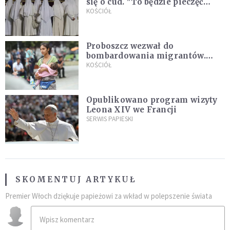
się o cud. "To będzie pieczęć
Pana Boga dla naszej wiary"
KOŚCIÓŁ
Proboszcz wezwał do
bombardowania migrantów.
"Masowy ogień przeciwko
KOŚCIÓŁ
najeźdźcom!"
Opublikowano program wizyty
Leona XIV we Francji
SERWIS PAPIESKI
SKOMENTUJ ARTYKUŁ
Premier Włoch dziękuje papieżowi za wkład w polepszenie świata