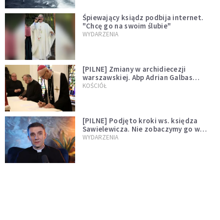
Śpiewający ksiądz podbija internet.
"Chcę go na swoim ślubie"
WYDARZENIA
[PILNE] Zmiany w archidiecezji
warszawskiej. Abp Adrian Galbas
wręczył dekrety nowym proboszczom
KOŚCIÓŁ
[PILNE] Podjęto kroki ws. księdza
Sawielewicza. Nie zobaczymy go w
mediach
WYDARZENIA