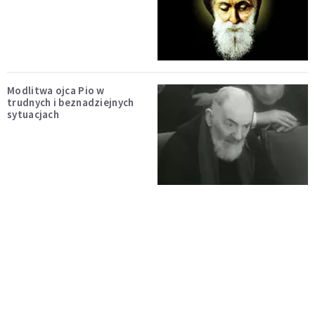
Modlitwa ojca Pio w
trudnych i beznadziejnych
sytuacjach