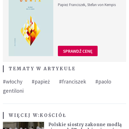
Papież Franciszek, Stefan von Kempis
SPRAWDŹ CENĘ
TEMATY W ARTYKULE
#włochy
#papież
#franciszek
#paolo
gentiloni
WIĘCEJ W:
KOŚCIÓŁ
Polskie siostry zakonne modlą